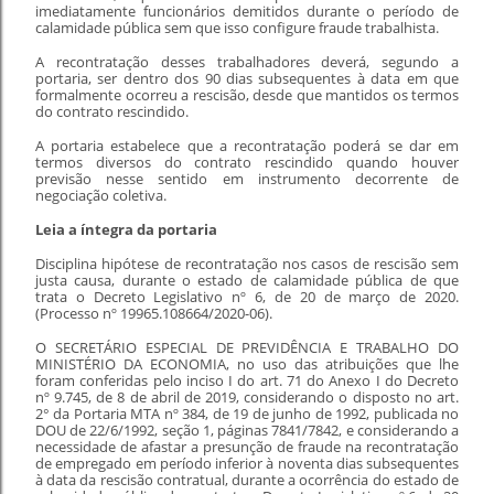
imediatamente funcionários demitidos durante o período de
calamidade pública sem que isso configure fraude trabalhista.
A recontratação desses trabalhadores deverá, segundo a
portaria, ser dentro dos 90 dias subsequentes à data em que
formalmente ocorreu a rescisão, desde que mantidos os termos
do contrato rescindido.
A portaria estabelece que a recontratação poderá se dar em
termos diversos do contrato rescindido quando houver
previsão nesse sentido em instrumento decorrente de
negociação coletiva.
Leia a íntegra da portaria
Disciplina hipótese de recontratação nos casos de rescisão sem
justa causa, durante o estado de calamidade pública de que
trata o Decreto Legislativo nº 6, de 20 de março de 2020.
(Processo nº 19965.108664/2020-06).
O SECRETÁRIO ESPECIAL DE PREVIDÊNCIA E TRABALHO DO
MINISTÉRIO DA ECONOMIA, no uso das atribuições que lhe
foram conferidas pelo inciso I do art. 71 do Anexo I do Decreto
nº 9.745, de 8 de abril de 2019, considerando o disposto no art.
2° da Portaria MTA nº 384, de 19 de junho de 1992, publicada no
DOU de 22/6/1992, seção 1, páginas 7841/7842, e considerando a
necessidade de afastar a presunção de fraude na recontratação
de empregado em período inferior à noventa dias subsequentes
à data da rescisão contratual, durante a ocorrência do estado de