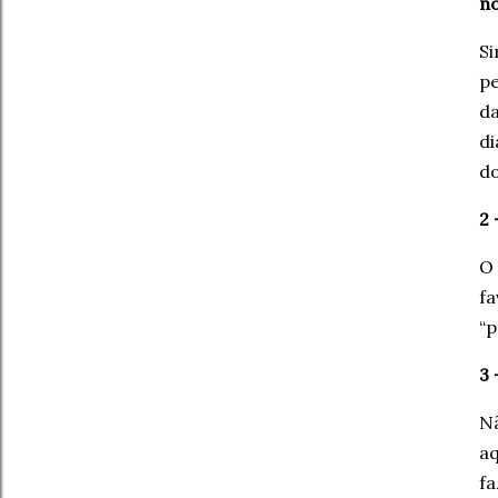
no
Si
pe
da
di
do
2 
O 
fa
“p
3 
N
aq
fa