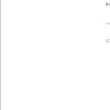
Fo
Co
C