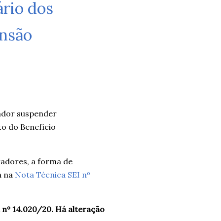
ário dos
nsão
gador suspender
o do Benefício
adores, a forma de
a na
Nota Técnica SEI nº
 nº 14.020/20. Há alteração