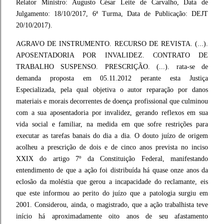
Relator Ministro: Augusto César Leite de Carvalho, Data de
Julgamento: 18/10/2017, 6ª Turma, Data de Publicação: DEJT
20/10/2017).
AGRAVO DE INSTRUMENTO. RECURSO DE REVISTA. (...).
APOSENTADORIA POR INVALIDEZ. CONTRATO DE
TRABALHO SUSPENSO. PRESCRIÇÃO. (...). rata-se de
demanda proposta em 05.11.2012 perante esta Justiça
Especializada, pela qual objetiva o autor reparação por danos
materiais e morais decorrentes de doença profissional que culminou
com a sua aposentadoria por invalidez, gerando reflexos em sua
vida social e familiar, na medida em que sofre restrições para
executar as tarefas banais do dia a dia. O douto juízo de origem
acolheu a prescrição de dois e de cinco anos prevista no inciso
XXIX do artigo 7º da Constituição Federal, manifestando
entendimento de que a ação foi distribuída há quase onze anos da
eclosão da moléstia que gerou a incapacidade do reclamante, eis
que este informou ao perito do juízo que a patologia surgiu em
2001. Considerou, ainda, o magistrado, que a ação trabalhista teve
início há aproximadamente oito anos de seu afastamento