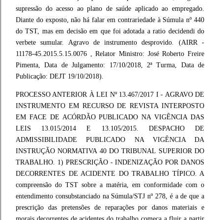
supressão do acesso ao plano de saúde aplicado ao empregado.
Diante do exposto, não há falar em contrariedade à Súmula nº 440
do TST, mas em decisão em que foi adotada a ratio decidendi do
verbete sumular. Agravo de instrumento desprovido. (AIRR -
11178-45.2015.5.15.0076 , Relator Ministro: José Roberto Freire
Pimenta, Data de Julgamento: 17/10/2018, 2ª Turma, Data de
Publicação: DEJT 19/10/2018).
PROCESSO ANTERIOR À LEI Nº 13.467/2017 I - AGRAVO DE
INSTRUMENTO EM RECURSO DE REVISTA INTERPOSTO
EM FACE DE ACÓRDÃO PUBLICADO NA VIGÊNCIA DAS
LEIS 13.015/2014 E 13.105/2015. DESPACHO DE
ADMISSIBILIDADE PUBLICADO NA VIGÊNCIA DA
INSTRUÇÃO NORMATIVA 40 DO TRIBUNAL SUPERIOR DO
TRABALHO. 1) PRESCRIÇÃO - INDENIZAÇÃO POR DANOS
DECORRENTES DE ACIDENTE DO TRABALHO TÍPICO. A
compreensão do TST sobre a matéria, em conformidade com o
entendimento consubstanciado na Súmula/STJ nº 278, é a de que a
prescrição das pretensões de reparações por danos materiais e
morais decorrentes de acidentes do trabalho começa a fluir a partir