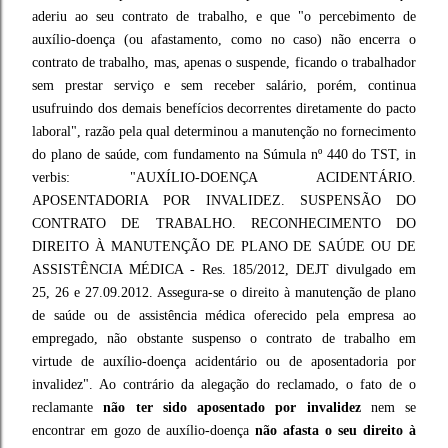
aderiu ao seu contrato de trabalho, e que "o percebimento de
auxílio-doença (ou afastamento, como no caso) não encerra o
contrato de trabalho, mas, apenas o suspende, ficando o trabalhador
sem prestar serviço e sem receber salário, porém, continua
usufruindo dos demais benefícios decorrentes diretamente do pacto
laboral", razão pela qual determinou a manutenção no fornecimento
do plano de saúde, com fundamento na Súmula nº 440 do TST, in
verbis: "AUXÍLIO-DOENÇA ACIDENTÁRIO.
APOSENTADORIA POR INVALIDEZ. SUSPENSÃO DO
CONTRATO DE TRABALHO. RECONHECIMENTO DO
DIREITO À MANUTENÇÃO DE PLANO DE SAÚDE OU DE
ASSISTÊNCIA MÉDICA - Res. 185/2012, DEJT divulgado em
25, 26 e 27.09.2012. Assegura-se o direito à manutenção de plano
de saúde ou de assistência médica oferecido pela empresa ao
empregado, não obstante suspenso o contrato de trabalho em
virtude de auxílio-doença acidentário ou de aposentadoria por
invalidez". Ao contrário da alegação do reclamado, o fato de o
reclamante
não ter sido aposentado por invalidez
nem se
encontrar em gozo de auxílio-doença
não afasta o seu direito à