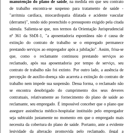
manutenção do plano de saúde
, na medida em que seu contrato
de trabalho encontra-se suspenso para tratamento de saúde -
"arritmia cardíaca, miocardiopatia dilatada e acidente vascular
(derrame)", tendo sido preenchido o pressuposto exigido pela citada
súmula. Salienta-se que, nos termos da Orientação Jurisprudencial
nº 361 da SbDI-1, "a aposentadoria espontânea não é causa de
extinção do contrato de trabalho se o empregado permanece
prestando serviços ao empregador após a jubilação". Assim, frisa-se
que, como o reclamante continuou prestando serviços ao
reclamado, após sua aposentadoria por tempo de serviço, seu
contrato de trabalho não foi extinto. Por outro lado, a ausência de
percepção de auxílio-doença não acarreta a extinção do contrato de
trabalho nem impede sua suspensão. Dessa forma, o reclamado não
se encontra desobrigado do cumprimento dos seus deveres
contratuais, relativamente ao fornecimento do plano de saúde ao
reclamante, seu empregado. É impossível conceber que o plano que
assegure assistência médico-hospitalar instituído pelo empregador
seja subtraído justamente no momento em que o empregado mais
necessita da cobertura do plano de saúde. Portanto, ante a evidente
lesividade da alteração promovida pelo reclamado, ilegal a