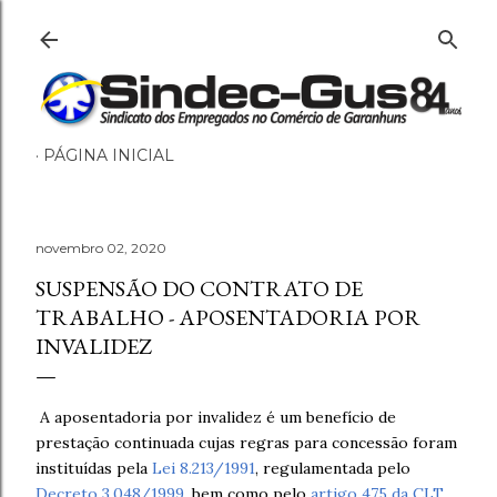
Pular para o conteúdo principal
PÁGINA INICIAL
novembro 02, 2020
SUSPENSÃO DO CONTRATO DE
TRABALHO - APOSENTADORIA POR
INVALIDEZ
A aposentadoria por invalidez é um benefício de
prestação continuada cujas regras para concessão foram
instituídas pela
Lei 8.213/1991
, regulamentada pelo
Decreto 3.048/1999
, bem como pelo
artigo 475 da CLT
.