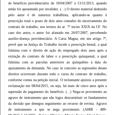
de benefício previdenciário de 10/04/2007 à 13/11/2013, quando
então foi aposentado por invalidez. (...) O direito material deduzido
pelo autor é de natureza trabalhista, aplicando-se quanto à
prescrição total o prazo de dois anos contados do encerramento do
contrato de trabalho, nos termos do ar. 7º inciso XXIX da CF. No
caso dos autos, o autor foi afastado em 26/07/2007, percebendo
auxílio-doença previdenciário. A Carta Magna, em seu artigo 7º,
prevê que na Justiça do Trabalho incide a prescrição bienal, a qual
fulmina com o direito de ação do empregado dois anos após a
extinção do contrato de labor e a prescrição quinquenal, a qual
fulmina com as parcelas anteriores ao quinquênio à data do
ajuizamento da demanda. No caso in concreto as supressões desses
direitos ocorreram durante todo o curso do contrato de trabalho,
conforme consta na petição inicial. O reclamante ajuizou a presente
reclamação em 08/04/2015, ou seja, há mais de cinco anos após a
supressão do pagamento do benefício. (...) Nega-se provimento ao
agravo de instrumento que não logra desconstituir os fundamentos
da decisão que denegou seguimento ao recurso de revista. Agravo
de instrumento a que se nega provimento. (AIRR - 489-