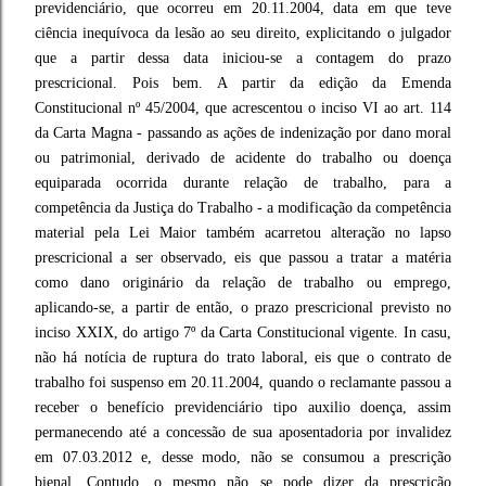
previdenciário, que ocorreu em 20.11.2004, data em que teve
ciência inequívoca da lesão ao seu direito, explicitando o julgador
que a partir dessa data iniciou-se a contagem do prazo
prescricional. Pois bem. A partir da edição da Emenda
Constitucional nº 45/2004, que acrescentou o inciso VI ao art. 114
da Carta Magna - passando as ações de indenização por dano moral
ou patrimonial, derivado de acidente do trabalho ou doença
equiparada ocorrida durante relação de trabalho, para a
competência da Justiça do Trabalho - a modificação da competência
material pela Lei Maior também acarretou alteração no lapso
prescricional a ser observado, eis que passou a tratar a matéria
como dano originário da relação de trabalho ou emprego,
aplicando-se, a partir de então, o prazo prescricional previsto no
inciso XXIX, do artigo 7º da Carta Constitucional vigente. In casu,
não há notícia de ruptura do trato laboral, eis que o contrato de
trabalho foi suspenso em 20.11.2004, quando o reclamante passou a
receber o benefício previdenciário tipo auxilio doença, assim
permanecendo até a concessão de sua aposentadoria por invalidez
em 07.03.2012 e, desse modo, não se consumou a prescrição
bienal. Contudo, o mesmo não se pode dizer da prescrição