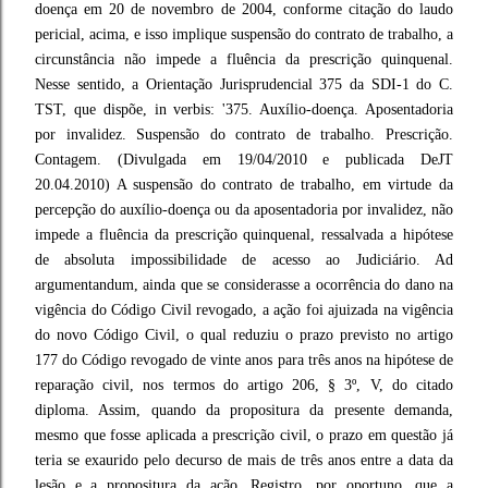
doença em 20 de novembro de 2004, conforme citação do laudo
pericial, acima, e isso implique suspensão do contrato de trabalho, a
circunstância não impede a fluência da prescrição quinquenal.
Nesse sentido, a Orientação Jurisprudencial 375 da SDI-1 do C.
TST, que dispõe, in verbis: '375. Auxílio-doença. Aposentadoria
por invalidez. Suspensão do contrato de trabalho. Prescrição.
Contagem. (Divulgada em 19/04/2010 e publicada DeJT
20.04.2010) A suspensão do contrato de trabalho, em virtude da
percepção do auxílio-doença ou da aposentadoria por invalidez, não
impede a fluência da prescrição quinquenal, ressalvada a hipótese
de absoluta impossibilidade de acesso ao Judiciário. Ad
argumentandum, ainda que se considerasse a ocorrência do dano na
vigência do Código Civil revogado, a ação foi ajuizada na vigência
do novo Código Civil, o qual reduziu o prazo previsto no artigo
177 do Código revogado de vinte anos para três anos na hipótese de
reparação civil, nos termos do artigo 206, § 3º, V, do citado
diploma. Assim, quando da propositura da presente demanda,
mesmo que fosse aplicada a prescrição civil, o prazo em questão já
teria se exaurido pelo decurso de mais de três anos entre a data da
lesão e a propositura da ação. Registro, por oportuno, que a