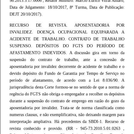
98.2015.5.17.0006 , Relator Ministro: Márcio Eurico Vitral Amaro,
Data de Julgamento: 18/10/2017, 8ª Turma, Data de Publicação:
DEJT 20/10/2017).
RECURSO DE REVISTA. APOSENTADORIA POR
INVALIDEZ. DOENÇA OCUPACIONAL EQUIPARADA A
ACIDENTE DE TRABALHO. CONTRATO DE TRABALHO
SUSPENSO. DEPÓSITOS DO FGTS DO PERÍODO DE
AFASTAMENTO INDEVIDOS. A discussão gira em torno da
suspensão do contrato de trabalho, ante a concessão de
aposentadoria por invalidez decorrente de acidente de trabalho e o
devido depósito do Fundo de Garantia por Tempo de Serviço no
período de afastamento, de acordo com a Lei 8.036/90. A
jurisprudência desta Corte formou-se no sentido de que a norma de
regência do FGTS não obriga o empregador a recolher os depósitos
durante a suspensão do contrato de emprego em razão do gozo da
aposentadoria por invalidez. Trata-se de norma classificada como
numerus clausus, e não exemplificativa, não deixando margem para
interpretação ampliativa. Há precedentes da SBDI-1. Recurso de
revista conhecido e provido. (RR - 945-73.2010.5.01.0263 ,