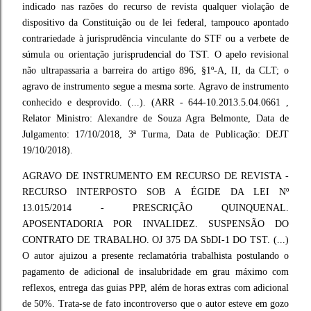
indicado nas razões do recurso de revista qualquer violação de
dispositivo da Constituição ou de lei federal, tampouco apontado
contrariedade à jurisprudência vinculante do STF ou a verbete de
súmula ou orientação jurisprudencial do TST. O apelo revisional
não ultrapassaria a barreira do artigo 896, §1º-A, II, da CLT; o
agravo de instrumento segue a mesma sorte. Agravo de instrumento
conhecido e desprovido. (...). (ARR - 644-10.2013.5.04.0661 ,
Relator Ministro: Alexandre de Souza Agra Belmonte, Data de
Julgamento: 17/10/2018, 3ª Turma, Data de Publicação: DEJT
19/10/2018).
AGRAVO DE INSTRUMENTO EM RECURSO DE REVISTA -
RECURSO INTERPOSTO SOB A ÉGIDE DA LEI Nº
13.015/2014 - PRESCRIÇÃO QUINQUENAL.
APOSENTADORIA POR INVALIDEZ. SUSPENSÃO DO
CONTRATO DE TRABALHO. OJ 375 DA SbDI-1 DO TST. (...)
O autor ajuizou a presente reclamatória trabalhista postulando o
pagamento de adicional de insalubridade em grau máximo com
reflexos, entrega das guias PPP, além de horas extras com adicional
de 50%. Trata-se de fato incontroverso que o autor esteve em gozo