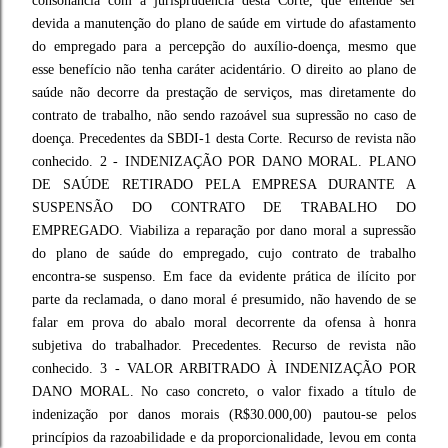
consonância com a jurisprudência desta Corte, que entende ser
devida a manutenção do plano de saúde em virtude do afastamento
do empregado para a percepção do auxílio-doença, mesmo que
esse benefício não tenha caráter acidentário. O direito ao plano de
saúde não decorre da prestação de serviços, mas diretamente do
contrato de trabalho, não sendo razoável sua supressão no caso de
doença. Precedentes da SBDI-1 desta Corte. Recurso de revista não
conhecido. 2 - INDENIZAÇÃO POR DANO MORAL. PLANO
DE SAÚDE RETIRADO PELA EMPRESA DURANTE A
SUSPENSÃO DO CONTRATO DE TRABALHO DO
EMPREGADO. Viabiliza a reparação por dano moral a supressão
do plano de saúde do empregado, cujo contrato de trabalho
encontra-se suspenso. Em face da evidente prática de ilícito por
parte da reclamada, o dano moral é presumido, não havendo de se
falar em prova do abalo moral decorrente da ofensa à honra
subjetiva do trabalhador. Precedentes. Recurso de revista não
conhecido. 3 - VALOR ARBITRADO À INDENIZAÇÃO POR
DANO MORAL. No caso concreto, o valor fixado a título de
indenização por danos morais (R$30.000,00) pautou-se pelos
princípios da razoabilidade e da proporcionalidade, levou em conta