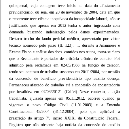
quinquenal, cuja contagem teve início na data do afastamento
previdenciário, ou seja, em 20 de novembro de 2004, data em que
o recorrente teve ciência inequívoca da incapacidade laboral, não se
justificando que apenas em 2012 tenha o autor ingressado com
demanda buscando indenização pelos danos experimentados.
Destaco trecho do laudo pericial médico, apresentado por vistor
técnico nomeado pelo juízo (fl. 123): '... durante a Anamnese e
Exame Físico e análise dos docs. contidos nos Autos, torna-se claro
que o Reclamante é portador de urticária crônica de contato. Foi
admitido pela reclamada em 02/05/1988 na função de zelador,
tendo seu contrato de trabalho suspenso em 20/11/2004, por ocasião
da concessão de benefício previdenciário tipo auxílio doença.
Permaneceu afastado do trabalho até a concessão de aposentadoria
por invalidez em 07/03/2012'. (Grifei) Nesse contexto, a ação
trabalhista, ajuizada apenas em 05.11.2012, ocorreu quando já
vigorava o novo Código Civil (11.01.2003) e a Emenda
Constitucional 45/2004 (31.12.2004), pelo que aplicável a
prescrição do artigo 7º, inciso XXIX, da Constituição Federal.
Registro que não obstante haja notícia da concessão do auxílio