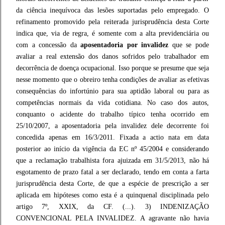
da ciência inequívoca das lesões suportadas pelo empregado. O
refinamento promovido pela reiterada jurisprudência desta Corte
indica que, via de regra, é somente com a alta previdenciária ou
com a concessão da
aposentadoria por invalidez
que se pode
avaliar a real extensão dos danos sofridos pelo trabalhador em
decorrência de doença ocupacional. Isso porque se presume que seja
nesse momento que o obreiro tenha condições de avaliar as efetivas
consequências do infortúnio para sua aptidão laboral ou para as
competências normais da vida cotidiana. No caso dos autos,
conquanto o acidente do trabalho típico tenha ocorrido em
25/10/2007, a aposentadoria pela invalidez dele decorrente foi
concedida apenas em 16/3/2011. Fixada a actio nata em data
posterior ao início da vigência da EC nº 45/2004 e considerando
que a reclamação trabalhista fora ajuizada em 31/5/2013, não há
esgotamento de prazo fatal a ser declarado, tendo em conta a farta
jurisprudência desta Corte, de que a espécie de prescrição a ser
aplicada em hipóteses como esta é a quinquenal disciplinada pelo
artigo 7º, XXIX, da CF. (...). 3) INDENIZAÇÃO
CONVENCIONAL PELA INVALIDEZ. A agravante não havia