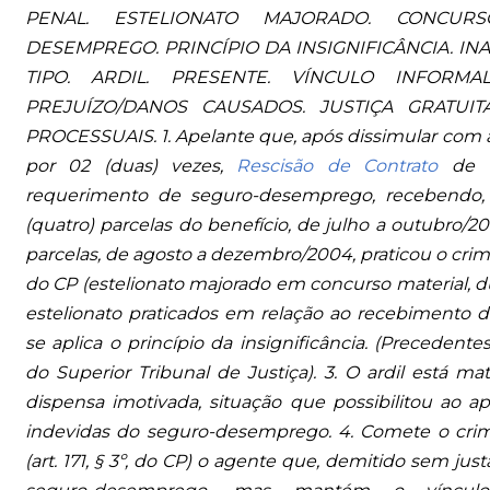
PENAL. ESTELIONATO MAJORADO. CONCURS
DESEMPREGO. PRINCÍPIO DA INSIGNIFICÂNCIA. IN
TIPO. ARDIL. PRESENTE. VÍNCULO INFORMAL
PREJUÍZO/DANOS CAUSADOS. JUSTIÇA GRATUIT
PROCESSUAIS. 1. Apelante que, após dissimular com a 
por 02 (duas) vezes,
Rescisão de Contrato
de t
requerimento de seguro-desemprego, recebendo, 
(quatro) parcelas do benefício, de julho a outubro/2
parcelas, de agosto a dezembro/2004, praticou o crime do
do CP (estelionato majorado em concurso material, du
estelionato praticados em relação ao recebimento
se aplica o princípio da insignificância. (Precedent
do Superior Tribunal de Justiça). 3. O ardil está ma
dispensa imotivada, situação que possibilitou ao a
indevidas do seguro-desemprego. 4. Comete o crim
(art. 171, § 3º, do CP) o agente que, demitido sem jus