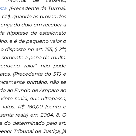
informal de trabalho,
sta
. (Precedente da Turma).
do CP), quando as provas dos
sença do dolo em receber a
 da hipótese de estelionato
rio, e é de pequeno valor o
disposto no art. 155, § 2º",
do somente a pena de multa.
pequeno valor" não pode
fatos. (Precedente do STJ e
cnicamente primário, não se
sado ao Fundo de Amparo ao
inte reais), que ultrapassa,
fatos: R$ 180,00 (cento e
senta reais) em 2004. 8. O
a do determinado pelo art.
ior Tribunal de Justiça, já