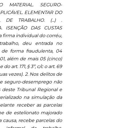
O MATERIAL. SEGURO-
APLICÁVEL. ELEMENTAR DO
 DE TRABALHO. (...) .
A. ISENÇÃO DAS CUSTAS
firma individual do corréu,
rabalho, deu entrada no
de forma fraudulenta, 04
001, além de mais 05 (cinco)
 art. 171, § 3º, c/c o art. 69
as vezes). 2. Nos delitos de
 de seguro-desemprego não
es deste Tribunal Regional e
terializado na simulação da
pelante receber as parcelas
e de estelionato majorado
ta causa, recebe parcelas do