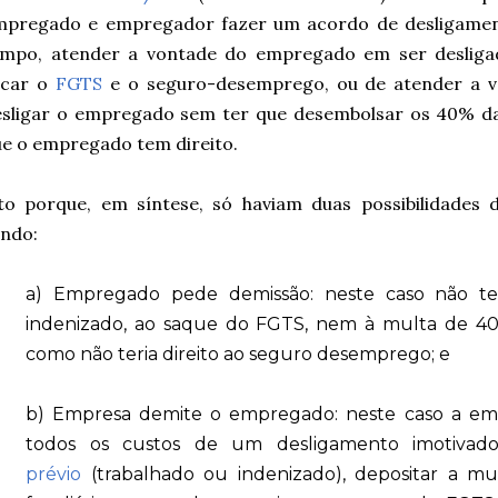
mpregado e empregador fazer um acordo de desligame
empo, atender a vontade do empregado em ser deslig
acar o
FGTS
e o seguro-desemprego, ou de atender a 
sligar o empregado sem ter que desembolsar os 40% da 
e o empregado tem direito.
to porque, em síntese, só haviam duas possibilidades 
ndo:
a) Empregado pede demissão: neste caso não teri
indenizado, ao saque do FGTS, nem à multa de 40
como não teria direito ao seguro desemprego; e
b) Empresa demite o empregado: neste caso a emp
todos os custos de um desligamento imotivad
prévio
(trabalhado ou indenizado), depositar a m