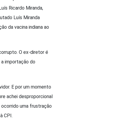
Luís Ricardo Miranda,
putado Luís Miranda
ão da vacina indiana ao
orrupto. O ex-diretor é
r a importação do
rvidor. E por um momento
re achei desproporcional
r ocorrido uma frustração
à CPI.