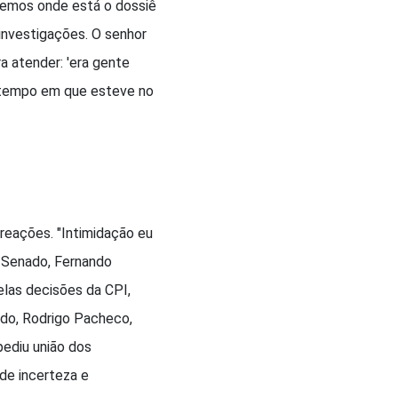
bemos onde está o dossiê
investigações. O senhor
ra atender: 'era gente
 o tempo em que esteve no
reações. "Intimidação eu
o Senado, Fernando
elas decisões da CPI,
ado, Rodrigo Pacheco,
pediu união dos
de incerteza e