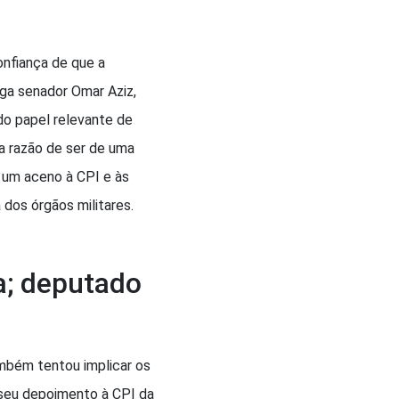
onfiança de que a
ega senador Omar Aziz,
do papel relevante de
 a razão de ser de uma
 um aceno à CPI e às
os órgãos militares.
a; deputado
mbém tentou implicar os
 seu depoimento à CPI da