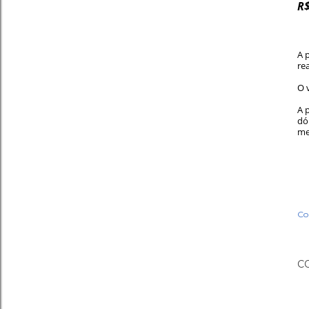
R$
A 
re
O 
A 
dó
me
Co
C