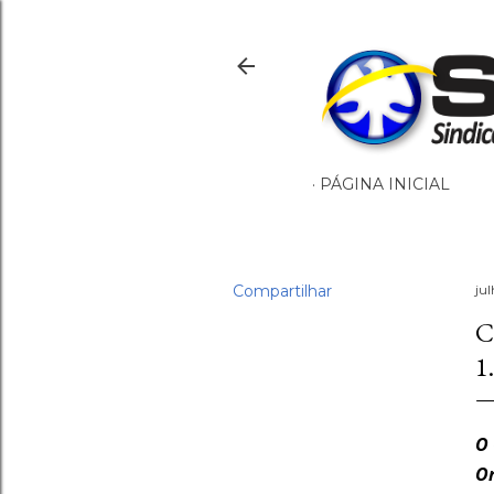
PÁGINA INICIAL
Compartilhar
jul
C
1
O 
Or