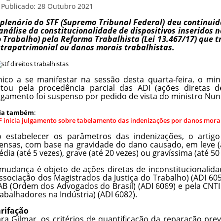
Publicado: 28 Outubro 2021
plenário do STF (Supremo Tribunal Federal) deu continuida
análise da constitucionalidade de dispositivos inseridos 
 Trabalho) pela Reforma Trabalhista (Lei 13.467/17) que
trapatrimonial ou danos morais trabalhistas.
ico a se manifestar na sessão desta quarta-feira, o min
tou pela procedência parcial das ADI (ações diretas de
lgamento foi suspenso por pedido de vista do ministro Nu
ia também
:
F inicia julgamento sobre tabelamento das indenizações por danos morai
 estabelecer os parâmetros das indenizações, o artigo
ensas, com base na gravidade do dano causado, em leve (at
dia (até 5 vezes), grave (até 20 vezes) ou gravíssima (até 50
mudança é objeto de ações diretas de inconstitucionalid
ssociação dos Magistrados da Justiça do Trabalho) (ADI 60
B (Ordem dos Advogados do Brasil) (ADI 6069) e pela CNT
abalhadores na Indústria) (ADI 6082).
rifação
ra Gilmar, os critérios de quantificação da reparação pre