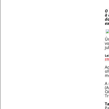
O 
à 
do
ex
Ún
vo
ju
Le
ST
Ao
of
mé
A 
(A
OA
Tr
Ta
Pa