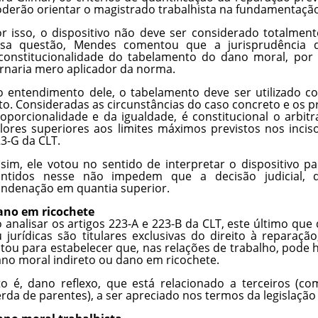
derão orientar o magistrado trabalhista na fundamentação
r isso, o dispositivo não deve ser considerado totalment
ssa questão, Mendes comentou que a jurisprudência 
constitucionalidade do tabelamento do dano moral, por
rnaria mero aplicador da norma.
 entendimento dele, o tabelamento deve ser utilizado 
to. Consideradas as circunstâncias do caso concreto e os pr
oporcionalidade e da igualdade, é constitucional o arbi
lores superiores aos limites máximos previstos nos incis
3-G da CLT.
sim, ele votou no sentido de interpretar o dispositivo pa
ontidos nesse não impedem que a decisão judicial, d
ndenação em quantia superior.
ano em ricochete
 analisar os artigos 223-A e 223-B da CLT, este último que 
 jurídicas são titulares exclusivas do direito à reparaç
tou para estabelecer que, nas relações de trabalho, pode 
no moral indireto ou dano em ricochete.
to é, dano reflexo, que está relacionado a terceiros (c
rda de parentes), a ser apreciado nos termos da legislação c