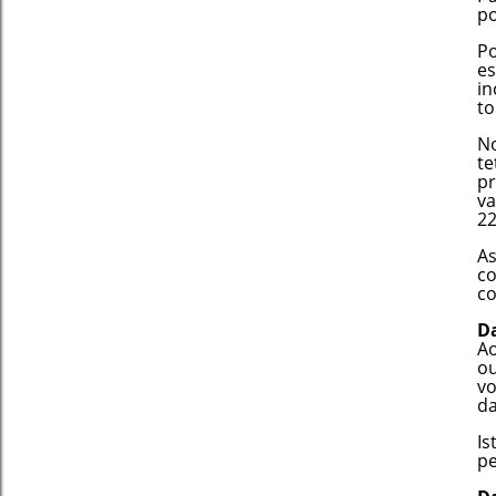
po
Po
e
in
to
No
te
pr
va
22
As
c
co
D
Ao
ou
vo
da
Is
pe