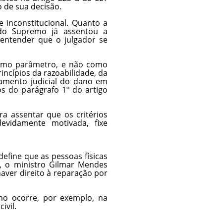
 de sua decisão.
e inconstitucional. Quanto a
do Supremo já assentou a
 entender que o julgador se
como parâmetro, e não como
incípios da razoabilidade, da
tramento judicial do dano em
os do parágrafo 1º do artigo
ra assentar que os critérios
evidamente motivada, fixe
define que as pessoas físicas
ão, o ministro Gilmar Mendes
haver direito à reparação por
omo ocorre, por exemplo, na
ivil.