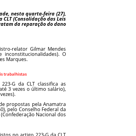
de, nesta quarta-feira (27),
na CLT (Consolidação das Leis
 tratam da reparação do dano
istro-relator Gilmar Mendes
 inconstitucionalidades). O
nes Marques.
s trabalhistas
 223-G da CLT classifica as
é 3 vezes o último salário),
 vezes).
ade propostas pela Anamatra
50), pelo Conselho Federal da
I (Confederação Nacional dos
vistos no artigo 223-G da CLT