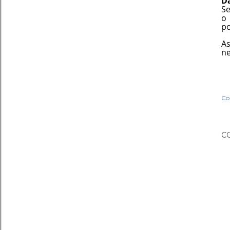
D
Se
o
po
As
ne
Co
C