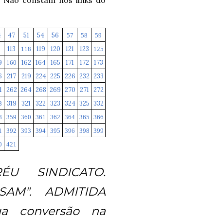
4
47
51
54
56
57
58
59
1
113
119
120
121
123
118
125
9
162
164
165
171
172
173
160
6
217
219
224
225
226
232
233
1
262
264
268
269
270
271
272
319
321
322
323
324
325
332
8
8
359
360
361
362
364
365
366
1
392
393
394
395
396
398
399
0
421
RÉU SINDICATO.
SAM". ADMITIDA
ua conversão na