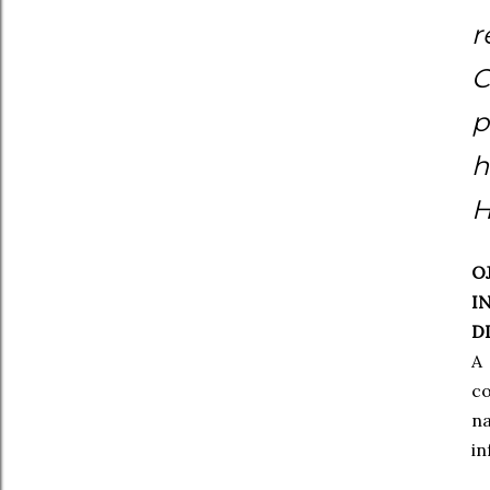
r
C
p
h
H
O
I
DI
A 
co
na
in