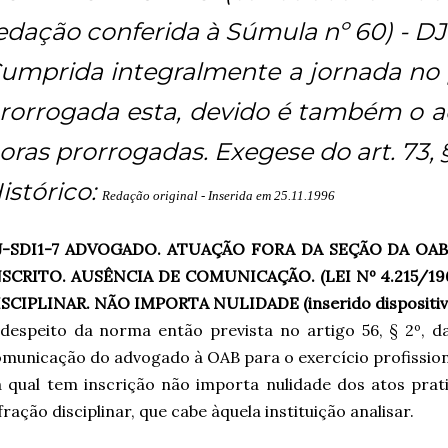
edação conferida à Súmula nº 60) - D
umprida integralmente a jornada no 
rorrogada esta, devido é também o a
oras prorrogadas. Exegese do art. 73, §
istórico:
Redação original - Inserida em 25.11.1996
J-SDI1-7 ADVOGADO. ATUAÇÃO FORA DA SEÇÃO DA OA
NSCRITO. AUSÊNCIA DE COMUNICAÇÃO. (LEI Nº 4.215/1963
SCIPLINAR. NÃO IMPORTA NULIDADE (inserido dispositivo
despeito da norma então prevista no artigo 56, § 2º, da
municação do advogado à OAB para o exercício profission
 qual tem inscrição não importa nulidade dos atos prat
fração disciplinar, que cabe àquela instituição analisar.