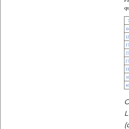
qu
6
1
1
2
2
3
3
4
O
L
(