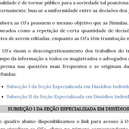
nalidade é de tornar público para a sociedade tal posici
ternamente, buscar a uniformidade entre as decisões dos j
bora as OJ´s possuem o mesmo objetivo que as Súmulas, 
purados como a repetição de certa quantidade de deci
tes de serem editadas, enquanto as OJ´s têm tramitação 
s OJ´s visam o descongestionamento dos trabalhos do t
mpo da informação a todos os magistrados e advogados 
uprema nas questões mais frequentes e se originam da
finidas:
Subseção I da Seção Especializada em Dissídios Individu
Subseção II da Seção Especializada em Dissídios Individ
SUBSEÇÃO I DA SEÇÃO ESPECIALIZADA EM DISSÍDIOS 
 quadro abaixo disponibilizamos o link para acesso à Or
ra visualizar as OJ´s, clique no número correspondent