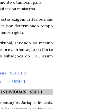
onamento e também para,
uízes ou ministros.
estas exigem critérios mais
sões por determinado tempo
menos rígida.
ribunal, servindo ao mesmo
sobre a orientação da Corte
s subseções do TST, assim
ais - SBDI-I
; e
uais - SBDI-II
.
INDIVIDUAIS - SBDI-I
ientações Jurisprudenciais.
e. Não constam nos links do