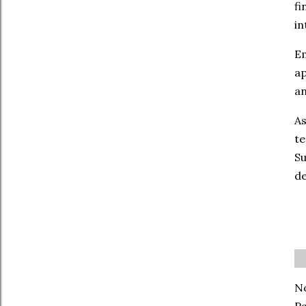
fi
in
Em
a
an
A
te
S
de
No
Pa