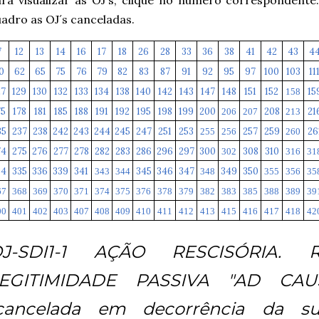
adro as OJ´s canceladas.
7
12
13
14
16
17
18
26
28
33
36
38
41
42
43
4
0
62
65
75
76
79
82
83
87
91
92
95
97
100
103
11
27
129
130
132
133
134
138
140
142
143
147
148
151
152
15
158
75
178
181
185
188
191
192
195
198
199
200
208
21
206
207
213
35
237
238
242
243
244
245
247
251
253
257
259
26
255
256
260
74
275
276
277
278
282
283
286
296
297
300
308
310
302
316
31
34
335
336
339
341
345
346
347
349
350
343
344
348
355
356
35
67
368
369
370
371
374
375
376
378
379
382
383
385
388
389
39
00
401
402
403
407
408
409
410
411
412
413
415
416
417
418
42
J-SDI1-1 AÇÃO RESCISÓRIA. 
EGITIMIDADE PASSIVA "AD CAU
cancelada em decorrência da s