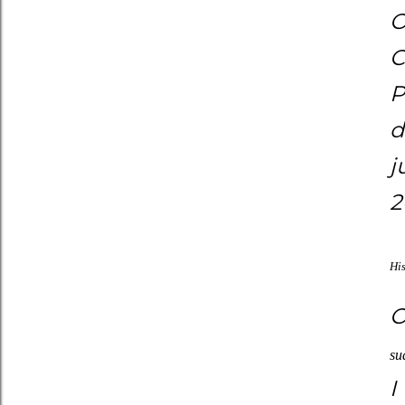
O
C
d
j
2
Hi
O
su
I