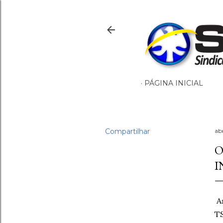
PÁGINA INICIAL
Compartilhar
ab
O
I
As
TS