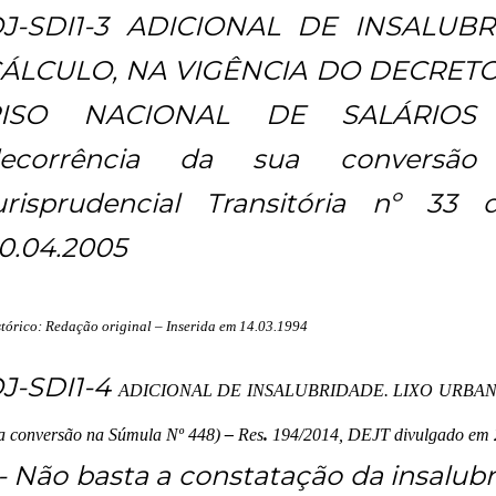
J-SDI1-3 ADICIONAL DE INSALUB
ÁLCULO, NA VIGÊNCIA DO DECRETO-LE
PISO NACIONAL DE SALÁRIOS 
ecorrência da sua conversão
urisprudencial Transitória nº 33
0.04.2005
stórico: Redação original – Inserida em 14.03.1994
J-SDI1-4
ADICIONAL DE INSALUBRIDADE. LIXO URBANO (
a conversão na Súmula Nº 448)
–
Res
.
194/2014, DEJT divulgado em 2
 - Não basta a constatação da insalub