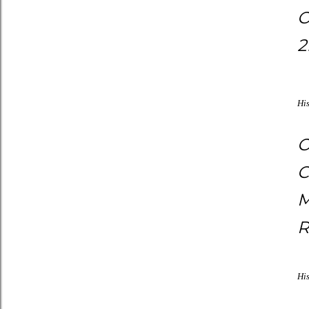
O
2
His
O
C
M
R
Hi