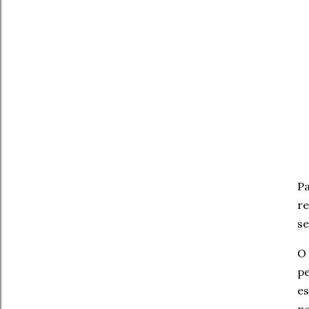
P
re
se
O
pe
es