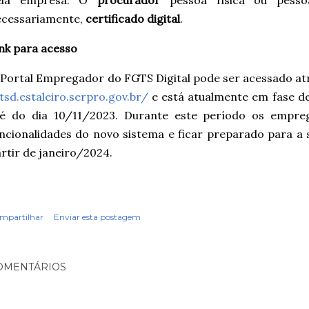
ela empresa. O
procurador
pessoa física ou pessoa 
ecessariamente,
certificado digital
.
nk para acesso
Portal Empregador do FGTS Digital pode ser acessado atr
tsd.estaleiro.serpro.gov.br/
e está atualmente em fase de
té do dia 10/11/2023. Durante este período os empre
ncionalidades do novo sistema e ficar preparado para a s
rtir de janeiro/2024.
mpartilhar
Enviar esta postagem
OMENTÁRIOS