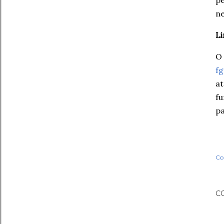
p
n
Li
O 
fg
a
fu
pa
Co
C