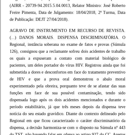
(AIRR - 20739-94.2015.5.04.0013, Relator Ministro: José Roberto
Freire Pimenta, Data de Julgamento: 18/04/2018, 2ª Turma, Data
de Publicação: DEJT 27/04/2018).
AGRAVO DE INSTRUMENTO EM RECURSO DE REVISTA.
(...) DANOS MORAIS. DISPENSA DISCRIMINATÓRIA. O
Regional, instância soberana no exame de fatos e provas (Súmula
126), consignou que a reclamante sofreu dois acidentes de trabalho
os quais a expuseram a contato com material biológico de
pacientes, um deles portador do vírus HIV. Registrou ainda que foi
submetida a dores e desconfortos em face do tratamento preventivo
de HIV e que a prova oral demonstrou o abalo moral
experimentado pela obreira, porquanto teve de se afastar das suas
funções em face de sua possível contaminação, tendo sido
dispensada logo após os dois acidentes mencionados e durante o
período estabilitário, já que três meses depois da dispensa teve
notícia do seu estado gravídico. Diante do contexto delineado pelo
Regional em que ficou caracterizado o caráter discriminatório da
dispensa, a decisão harmoniza-se com o disposto na Súmula nº 443
do TST, não havendo falar em ofensa ao artigo 927 do CC. Arestos