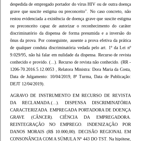
despedida de empregado portador do vírus HIV ou de outra doença
grave que suscite estigma ou preconceito". No caso concreto, não
restou evidenciada a existência de doença grave que suscite estigma
ou preconceito capaz de autorizar o reconhecimento do caráter
discriminatório da dispensa de forma presumida e a inversão do
ônus da prova. Por conseguinte, ausente a prova efetiva da prática
de qualquer conduta discriminatória vedada pelo art. 1º da Lei nº
9.029/95, não há falar em nulidade da dispensa. Recurso de revista
conhecido e provido. (...). Recurso de revista não conhecido. (RR -
1206-70.2016.5.12.0053 , Relatora Ministra: Dora Maria da Costa,
Data de Julgamento: 10/04/2019, 8ª Turma, Data de Publicação:
DEJT 12/04/2019).
AGRAVO DE INSTRUMENTO EM RECURSO DE REVISTA
DA RECLAMADA.(...). DISPENSA DISCRIMINATÓRIA
CARACTERIZADA. EMPREGADA PORTADORA DE DOENÇA
GRAVE (CÂNCER). CIÊNCIA DA EMPREGADORA.
REINTEGRAÇÃO NO EMPREGO. INDENIZAÇÃO POR
DANOS MORAIS (R$ 10.000,00). DECISÃO REGIONAL EM
CONSONÂNCIA COM A SÚMULA Nº 443 DO TST. Na hipótese,