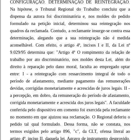
CONFIGURAÇÃO. DETERMINAÇÃO DE REINTEGRAÇÃO.
Na hipótese, o Tribunal Regional do Trabalho concluiu que a
dispensa da autora foi discriminatória e, nos moldes do pedido
formulado na petição inicial, determinou sua reintegração nos
quadros da reclamada. Contudo, a reclamante insurge-se contra essa
determinação, alegando que a sua reintegração não é medida
aconselhável. Com efeito, o artigo 4º, incisos I e II, da Lei nº
9.029/95 determina que: "Artigo 4º O rompimento da relação de
trabalho por ato discriminatório, nos moldes desta Lei, além do
direito à reparação pelo dano moral, faculta ao empregado optar
entre: I - a reintegração com ressarcimento integral de todo o
período de afastamento, mediante pagamento das remunerações
devidas, corrigidas monetariamente e acrescidas de juros legais. II -
a percepção, em dobro, da remuneração do período de afastamento,
corrigida monetariamente e acrescida dos juros legais". A faculdade
conferida pelo dispositivo em comento foi exercida pela reclamante
no momento em que ajuizou sua reclamação. O Regional deferiu o
pedido tal qual formulado. Dessa forma, não se constata, nos
termos exigidos pelo artigo 896, "c", da CLT, ofensa literal ao
artigo 4º, inciso II, daquela lei. Agravo de instrumento desprovido.