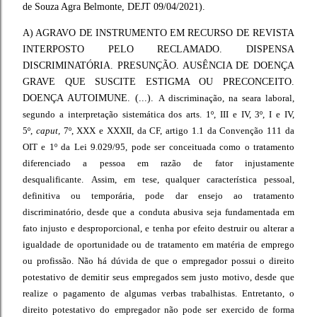
de Souza Agra Belmonte, DEJT 09/04/2021).
A) AGRAVO DE INSTRUMENTO EM RECURSO DE REVISTA
INTERPOSTO PELO RECLAMADO. DISPENSA
DISCRIMINATÓRIA. PRESUNÇÃO. AUSÊNCIA DE DOENÇA
GRAVE QUE SUSCITE ESTIGMA OU PRECONCEITO.
DOENÇA AUTOIMUNE. (...).
A discriminação, na seara laboral,
segundo a interpretação sistemática dos arts. 1º, III e IV, 3º, I e IV,
5º,
caput,
7º, XXX e XXXII, da CF, artigo 1.1 da Convenção 111 da
OIT e 1º da Lei 9.029/95, pode ser conceituada como o tratamento
diferenciado a pessoa em razão de fator injustamente
desqualificante.
Assim, em tese, qualquer característica pessoal,
definitiva ou temporária, pode dar ensejo ao tratamento
discriminatório, desde que a conduta abusiva seja fundamentada em
fato injusto e desproporcional, e tenha por efeito destruir ou alterar a
igualdade de oportunidade ou de tratamento em matéria de emprego
ou profissão.
Não há dúvida de que o empregador possui o direito
potestativo de demitir seus empregados sem justo motivo, desde que
realize o pagamento de algumas verbas trabalhistas. Entretanto, o
direito potestativo do empregador não pode ser exercido de forma