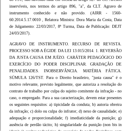
inservíveis, nos termos do artigo 896, "a", da CLT. Agravo de
instrumento conhecido e não provido. (AIRR - 1560-
60.2014.5.17.0010 , Relatora Ministra: Dora Maria da Costa, Data
de Julgamento: 22/03/2017, 8ª Turma, Data de Publicação: DEJT
24/03/2017).
AGRAVO DE INSTRUMENTO. RECURSO DE REVISTA.
PROCESSO SOB A ÉGIDE DA LEI 13.015/2014. 1. REVERSÃO
DA JUSTA CAUSA EM JUÍZO. CARÁTER PEDAGÓGICO DO
EXERCÍCIO DO PODER DISCIPLINAR. GRADAÇÃO DE
PENALIDADES. INOBSERVÂNCIA. MATÉRIA FÁTICA.
SÚMULA 126/TST. Para o Direito brasileiro, "justa causa" é o
motivo relevante, previsto legalmente, que autoriza a resolução do
contrato de trabalho por culpa do sujeito comitente da infração - no
caso, o empregado. Para a sua caracterização, devem estar presentes
os seguintes requisitos: a) tipicidade da conduta; b) autoria obreira
da infração; c) dolo ou culpa do infrator; d) nexo de causalidade; e)
adequação e proporcionalidade; f) imediaticidade da punição; g)
ausência de perdão tácito; h) singularidade da punição (non bis in