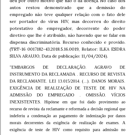
deu por outro motivo que não o da doença. No caso dos
autos restou demonstrado que a demissão do
empregado não teve qualquer relação com o fato dele
ser portador do vírus HIV, mas decorreu do direito
potestativo do empregador, decorrente do poder
diretivo que lhe é atribuído, não havendo que se falar em
dispensa discriminatória. Recurso conhecido e provido.
(TRT-16 0017182-43.2018.5.16.0019, Relator: ILKA ESDRA
SILVA ARAUJO, Data de publicação: 11/04/2024).
"EMBARGOS DE DECLARAÇÃO. AGRAVO DE
INSTRUMENTO DA RECLAMADA . RECURSO DE REVISTA
DA RECLAMANTE. LEI 13.015/2014. (...). DANOS MORAIS.
EXIGÊNCIA DE REALIZAÇÃO DE TESTE DE HIV NA
ADMISSÃO DO EMPREGADO . OMISSÃO. VÍCIOS
INEXISTENTES. Hipótese em que foi dado provimento ao
recurso de revista da reclamante e reformada a decisão regional que
indeferiu a condenação ao pagamento de indenização por danos
morais decorrentes da exigência de realização de exames. A
exigência de teste de HIV como requisito para admissão no