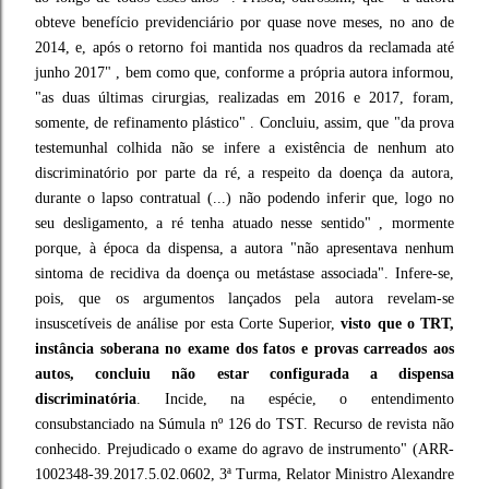
obteve benefício previdenciário por quase nove meses, no ano de
2014, e, após o retorno foi mantida nos quadros da reclamada até
junho 2017" , bem como que, conforme a própria autora informou,
"as duas últimas cirurgias, realizadas em 2016 e 2017, foram,
somente, de refinamento plástico" . Concluiu, assim, que "da prova
testemunhal colhida não se infere a existência de nenhum ato
discriminatório por parte da ré, a respeito da doença da autora,
durante o lapso contratual (...) não podendo inferir que, logo no
seu desligamento, a ré tenha atuado nesse sentido" , mormente
porque, à época da dispensa, a autora "não apresentava nenhum
sintoma de recidiva da doença ou metástase associada". Infere-se,
pois, que os argumentos lançados pela autora revelam-se
insuscetíveis de análise por esta Corte Superior,
visto que o TRT,
instância soberana no exame dos fatos e provas carreados aos
autos, concluiu não estar configurada a dispensa
discriminatória
. Incide, na espécie, o entendimento
consubstanciado na Súmula nº 126 do TST. Recurso de revista não
conhecido. Prejudicado o exame do agravo de instrumento" (ARR-
1002348-39.2017.5.02.0602, 3ª Turma, Relator Ministro Alexandre