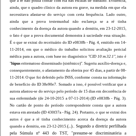
que a ré não podia contar com ela nas escalas de trabalho. Evidencia,
ainda, que o quadro clínico da autora era grave, na medida em que ela
necessitava afastar-se do serviço com certa frequência.
Lado outro,
ainda que a prova testemunhal não esclareça se a ré tinha
conhecimento da doença da autora quando a demitiu, em 23-12-2015,
o fato é que a prova documental demonstra à saciedade essa situação.
É o que se extrai do receituário do ID e083ffb - Pág. 4, emitido em 14-
11-2014, em que o médico do trabalho solicitou avaliação pericial
médica para a autora, com base no diagnóstico
"CID 10:m.32.1"
, isto é
"
lúpus
eritematoso disseminado (sistêmico)". Sugeriu auxílio-doença e,
consequentemente, o afastamento da obreira por 45 dias, a partir de 08-
11-2014. O que foi deferido pelo INSS, conforme consta na informação
de benefício do ID 38e90e7.
Somado a isso, é possível verificar que a
autora afastou-se do serviço pelo período de 15 dias em decorrência de
sua enfermidade (de 24-10-2015 a 07-11-2014) (ID e083ffb - Pág. 3).
No cartão de ponto do período correspondente consta que a autora
estava em atestado (ID 430f37a - Pág. 24).
Portanto, o que se extrai dos
autos é que a ré tinha conhecimento acerca da doença da autora
(...).
quando a demitiu, em 23-12-2015.
. Segundo a diretriz perfilhada
pela Súmula nº 443 do TST, "presume-se discriminatória a