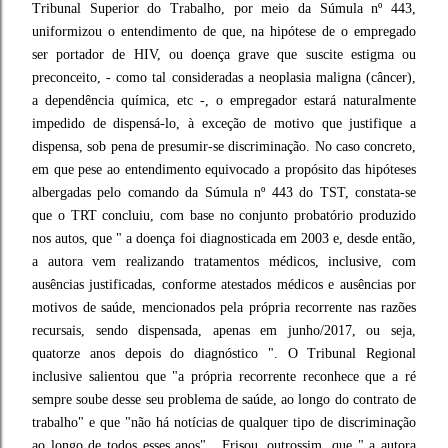
Tribunal Superior do Trabalho, por meio da Súmula nº 443,
uniformizou o entendimento de que, na hipótese de o empregado
ser portador de HIV, ou doença grave que suscite estigma ou
preconceito, - como tal consideradas a neoplasia maligna (câncer),
a dependência química, etc -, o empregador estará naturalmente
impedido de dispensá-lo, à exceção de motivo que justifique a
dispensa, sob pena de presumir-se discriminação. No caso concreto,
em que pese ao entendimento equivocado a propósito das hipóteses
albergadas pelo comando da Súmula nº 443 do TST, constata-se
que o TRT concluiu, com base no conjunto probatório produzido
nos autos, que " a doença foi diagnosticada em 2003 e, desde então,
a autora vem realizando tratamentos médicos, inclusive, com
ausências justificadas, conforme atestados médicos e ausências por
motivos de saúde, mencionados pela própria recorrente nas razões
recursais, sendo dispensada, apenas em junho/2017, ou seja,
quatorze anos depois do diagnóstico ". O Tribunal Regional
inclusive salientou que "a própria recorrente reconhece que a ré
sempre soube desse seu problema de saúde, ao longo do contrato de
trabalho" e que "não há notícias de qualquer tipo de discriminação
ao longo de todos esses anos" . Frisou, outrossim, que " a autora