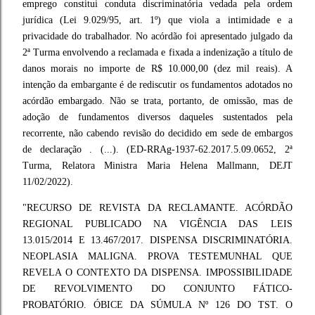
emprego constitui conduta discriminatória vedada pela ordem
jurídica (Lei 9.029/95, art. 1º) que viola a intimidade e a
privacidade do trabalhador. No acórdão foi apresentado julgado da
2ª Turma envolvendo a reclamada e fixada a indenização a título de
danos morais no importe de R$ 10.000,00 (dez mil reais). A
intenção da embargante é de rediscutir os fundamentos adotados no
acórdão embargado. Não se trata, portanto, de omissão, mas de
adoção de fundamentos diversos daqueles sustentados pela
recorrente, não cabendo revisão do decidido em sede de embargos
de declaração . (...). (ED-RRAg-1937-62.2017.5.09.0652, 2ª
Turma, Relatora Ministra Maria Helena Mallmann, DEJT
11/02/2022).
"RECURSO DE REVISTA DA RECLAMANTE. ACÓRDÃO
REGIONAL PUBLICADO NA VIGÊNCIA DAS LEIS
13.015/2014 E 13.467/2017. DISPENSA DISCRIMINATÓRIA.
NEOPLASIA MALIGNA. PROVA TESTEMUNHAL QUE
REVELA O CONTEXTO DA DISPENSA. IMPOSSIBILIDADE
DE REVOLVIMENTO DO CONJUNTO FÁTICO-
PROBATÓRIO. ÓBICE DA SÚMULA Nº 126 DO TST. O