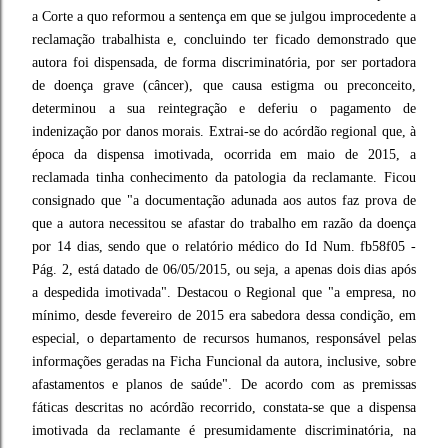
a Corte a quo reformou a sentença em que se julgou improcedente a
reclamação trabalhista e, concluindo ter ficado demonstrado que
autora foi dispensada, de forma discriminatória, por ser portadora
de doença grave (câncer), que causa estigma ou preconceito,
determinou a sua reintegração e deferiu o pagamento de
indenização por danos morais. Extrai-se do acórdão regional que, à
época da dispensa imotivada, ocorrida em maio de 2015, a
reclamada tinha conhecimento da patologia da reclamante. Ficou
consignado que "a documentação adunada aos autos faz prova de
que a autora necessitou se afastar do trabalho em razão da doença
por 14 dias, sendo que o relatório médico do Id Num. fb58f05 -
Pág. 2, está datado de 06/05/2015, ou seja, a apenas dois dias após
a despedida imotivada". Destacou o Regional que "a empresa, no
mínimo, desde fevereiro de 2015 era sabedora dessa condição, em
especial, o departamento de recursos humanos, responsável pelas
informações geradas na Ficha Funcional da autora, inclusive, sobre
afastamentos e planos de saúde". De acordo com as premissas
fáticas descritas no acórdão recorrido, constata-se que a dispensa
imotivada da reclamante é presumidamente discriminatória, na