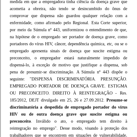
medida em que a empregadora tinha ciência da doença grave que
acometia a obreira, não tendo se desincumbido do ônus de
comprovar que dispensa não guardou qualquer relação com a
enfermidade, como afirmado pelo Regional. Esta Corte superior,
por meio da Súmula nº 443, uniformizou o entendimento de que,
na hipótese de o empregado ser portador de doença grave, como
portadores do vírus HIV, câncer, dependência química, etc, ou se o
empregado apresenta sinais de doença que suscite estigma ou
preconceito, o empregador estará naturalmente impedido de
dispensá-lo, à exceção de motivo que justifique a dispensa, sob
pena de presumir-se discriminação. A Súmula nº 443 dispõe o
seguinte: "DISPENSA DISCRIMINATÓRIA. PRESUNÇÃO.
EMPREGADO PORTADOR DE DOENÇA GRAVE. ESTIGMA
OU PRECONCEITO. DIREITO À REINTEGRAÇÃO - Res.
185/2012, DEJT divulgado em 25, 26 e 27.09.2012.
Presume-se
discriminatória a despedida de empregado portador do vírus
HIV ou de outra doença grave que suscite estigma ou
preconceito
. Inválido o ato, o empregado tem direito à
reintegração no emprego". Desse modo, visando à proteção dos
trabalhadores que se encontrem em situações de vulnerabilidade,