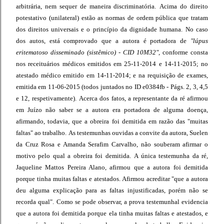
arbitrária, nem sequer de maneira discriminatória.
Acima do direito
potestativo (unilateral) estão as normas de ordem pública que tratam
dos direitos universais e o princípio da dignidade humana.
No caso
dos autos, está comprovado que a autora é portadora de
"lúpus
eritematoso disseminado (sistêmico) - CID 10M32"
, conforme consta
nos receituários médicos emitidos em 25-11-2014 e 14-11-2015; no
atestado médico emitido em 14-11-2014; e na requisição de exames,
emitida em 11-06-2015 (todos juntados no ID e0384fb - Págs. 2, 3, 4,5
e 12, respetivamente).
Acerca dos fatos, a representante da ré afirmou
em Juízo não saber se a autora era portadora de alguma doença,
afirmando, todavia, que a obreira foi demitida em razão das "muitas
faltas" ao trabalho.
As testemunhas ouvidas a convite da autora, Suelen
da Cruz Rosa e Amanda Serafim Carvalho, não souberam afirmar o
motivo pelo qual a obreira foi demitida.
A única testemunha da ré,
Jaqueline Mattos Pereira Alano, afirmou que a autora foi demitida
porque tinha muitas faltas e atestados. Afirmou acreditar "que a autora
deu alguma explicação para as faltas injustificadas, porém não se
recorda qual".
Como se pode observar, a prova testemunhal evidencia
que a autora foi demitida porque ela tinha muitas faltas e atestados, e