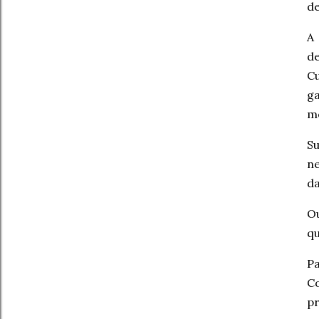
de
A 
de
Cu
ga
me
Su
ne
da
Ou
qu
Pa
C
p