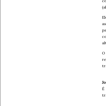
co
(a
E
as
p
co
al
O
re
tr
Jo
É
tr