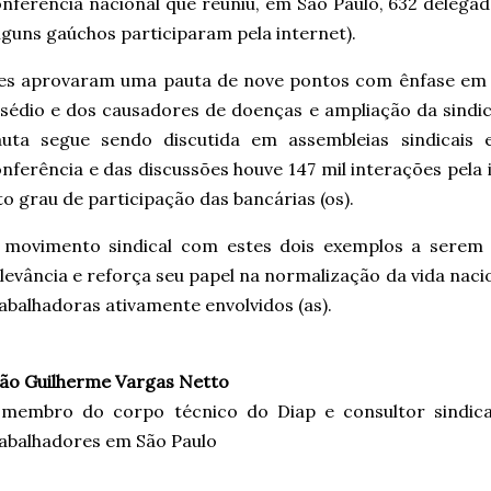
nferência nacional que reuniu, em São Paulo, 632 delega
lguns gaúchos participaram pela internet).
les aprovaram uma pauta de nove pontos com ênfase em 
sédio e dos causadores de doenças e ampliação da sindic
auta segue sendo discutida em assembleias sindicais 
nferência e das discussões houve 147 mil interações pela
to grau de participação das bancárias (os).
 movimento sindical com estes dois exemplos a serem 
levância e reforça seu papel na normalização da vida naci
abalhadoras ativamente envolvidos (as).
ão Guilherme Vargas Netto
 membro do corpo técnico do Diap e consultor sindica
abalhadores em São Paulo