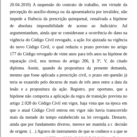
20.04.2010) A suspensão do contrato de trabalho, em virtude da
percepção do auxílio-doença ou da aposentadoria por invalidez, não
impede a fluência da prescrição quinquenal, ressalvada a hipótese
de absoluta impossibilidade de acesso ao Judiciário. Ad
argumentandum, ainda que se considerasse a ocorrência do dano na
vigência do Código Civil revogado, a ação foi ajuizada na vigência
do novo Código Civil, o qual reduziu o prazo previsto no artigo
177 do Código revogado de vinte anos para três anos na hipótese de
reparação civil, nos termos do artigo 206, § 3º, V, do citado
diploma. Assim, quando da propositura da presente demanda,
mesmo que fosse aplicada a prescrição civil, o prazo em questão já
teria se exaurido pelo decurso de mais de três anos entre a data da
lesão e a propositura da ação. Registro, por oportuno, que a
hipótese não comporta a aplicação da regra de transição prevista no
artigo 2.028 do Código Civil em vigor, haja vista que na época em
que o atual Código Civil entrou em vigor não havia transcorrido
mais da metade do tempo estabelecido na lei revogada. Destarte,
ainda que por fundamento diverso, merece ser mantida a r. decisão
de origem. (...) Agravo de instrumento de que se conhece e a que se