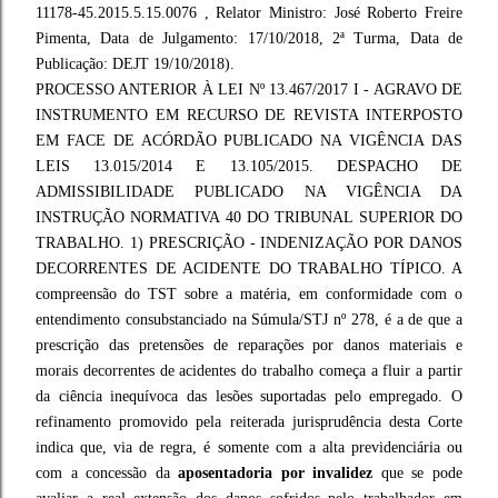
11178-45.2015.5.15.0076 , Relator Ministro: José Roberto Freire
Pimenta, Data de Julgamento: 17/10/2018, 2ª Turma, Data de
Publicação: DEJT 19/10/2018).
PROCESSO ANTERIOR À LEI Nº 13.467/2017 I - AGRAVO DE
INSTRUMENTO EM RECURSO DE REVISTA INTERPOSTO
EM FACE DE ACÓRDÃO PUBLICADO NA VIGÊNCIA DAS
LEIS 13.015/2014 E 13.105/2015. DESPACHO DE
ADMISSIBILIDADE PUBLICADO NA VIGÊNCIA DA
INSTRUÇÃO NORMATIVA 40 DO TRIBUNAL SUPERIOR DO
TRABALHO. 1) PRESCRIÇÃO - INDENIZAÇÃO POR DANOS
DECORRENTES DE ACIDENTE DO TRABALHO TÍPICO. A
compreensão do TST sobre a matéria, em conformidade com o
entendimento consubstanciado na Súmula/STJ nº 278, é a de que a
prescrição das pretensões de reparações por danos materiais e
morais decorrentes de acidentes do trabalho começa a fluir a partir
da ciência inequívoca das lesões suportadas pelo empregado. O
refinamento promovido pela reiterada jurisprudência desta Corte
indica que, via de regra, é somente com a alta previdenciária ou
com a concessão da
aposentadoria por invalidez
que se pode