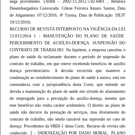
nega provimento. (AIRR - 2092-13.2012.5.02.0401 , Relatora
Desembargadora Convocada: Cilene Ferreira Amaro Santos, Data
de Julgamento: 07/12/2016, 4ª Turma, Data de Publicação: DEJT
19/12/2016).
RECURSO DE REVISTA INTERPOSTO NA VIGÊNCIA DA LEI
13.015/2014 1 - MANUTENÇÃO DO PLANO DE SAÚDE.
PERCEBIMENTO DE AUXÍLIO-DOENÇA. SUSPENSÃO DO
CONTRATO DE TRABALHO. Na hipótese, a empresa cancelou o
plano de saúde da reclamante durante o período de suspensão do
contrato de trabalho, em que esteve recebendo benefício de auxílio
doença previdenciário. A decisão recorrida que manteve a
condenação ao restabelecimento do plano de saúde à autora, está em
consonância com a jurisprudência desta Corte, que entende ser
devida a manutenção do plano de saúde em virtude do afastamento
do empregado para a percepção do auxílio-doença, mesmo que
esse benefício não tenha caráter acidentário. O direito ao plano de
saúde não decorre da prestação de serviços, mas diretamente do
contrato de trabalho, não sendo razoável sua supressão no caso de
doença. Precedentes da SBDI-1 desta Corte. Recurso de revista não
conhecido. 2 - INDENIZAÇÃO POR DANO MORAL. PLANO