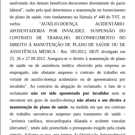
usufruindo dos demais benefícios decorrentes diretamente do pacto
laboral", razão pela qual determinou a manutenção no fornecimento
do plano de saúde, com fundamento na Súmula nº 440 do TST, in
verbis: "AUXÍLIO-DOENÇA ACIDENTÁRIO.
APOSENTADORIA POR INVALIDEZ. SUSPENSÃO DO
CONTRATO DE TRABALHO. RECONHECIMENTO DO
DIREITO À MANUTENÇÃO DE PLANO DE SAÚDE OU DE
ASSISTÊNCIA MÉDICA - Res. 185/2012, DEJT divulgado em
25, 26 e 27.09.2012. Assegura-se o direito à manutenção de plano
de saúde ou de assistência médica oferecido pela empresa ao
empregado, não obstante suspenso o contrato de trabalho em
virtude de auxílio-doença acidentário ou de aposentadoria por
invalidez". Ao contrário da alegação do reclamado, o fato de o
reclamante
não ter sido aposentado por invalidez
nem se
encontrar em gozo de auxílio-doença
não afasta o seu direito à
manutenção do plano de saúde
, na medida em que seu contrato
de trabalho encontra-se suspenso para tratamento de saúde -
"arritmia cardíaca, miocardiopatia dilatada e acidente vascular
(derrame)", tendo sido preenchido o pressuposto exigido pela citada
súmula. Salienta-se que, nos termos da Orientação Jurisprudencial