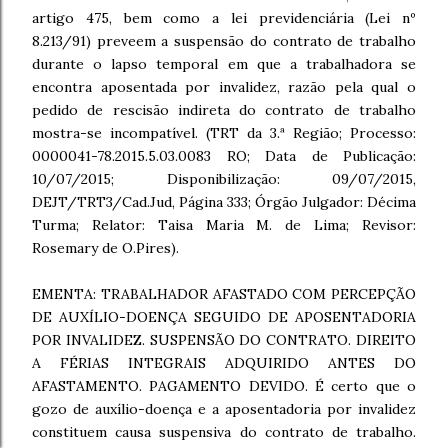
artigo 475, bem como a lei previdenciária (Lei nº
8.213/91) preveem a suspensão do contrato de trabalho
durante o lapso temporal em que a trabalhadora se
encontra aposentada por invalidez, razão pela qual o
pedido de rescisão indireta do contrato de trabalho
mostra-se incompatível. (TRT da 3.ª Região; Processo:
0000041-78.2015.5.03.0083 RO; Data de Publicação:
10/07/2015; Disponibilização: 09/07/2015,
DEJT/TRT3/Cad.Jud, Página 333; Órgão Julgador: Décima
Turma; Relator: Taisa Maria M. de Lima; Revisor:
Rosemary de O.Pires).
EMENTA: TRABALHADOR AFASTADO COM PERCEPÇÃO
DE AUXÍLIO-DOENÇA SEGUIDO DE APOSENTADORIA
POR INVALIDEZ. SUSPENSÃO DO CONTRATO. DIREITO
A FÉRIAS INTEGRAIS ADQUIRIDO ANTES DO
AFASTAMENTO. PAGAMENTO DEVIDO. É certo que o
gozo de auxílio-doença e a aposentadoria por invalidez
constituem causa suspensiva do contrato de trabalho.