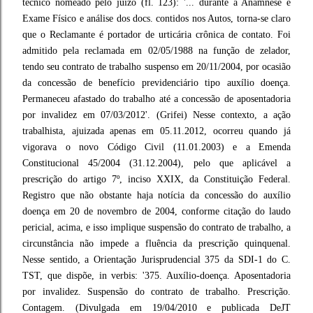
técnico nomeado pelo juízo (fl. 123): '... durante a Anamnese e
Exame Físico e análise dos docs. contidos nos Autos, torna-se claro
que o Reclamante é portador de urticária crônica de contato. Foi
admitido pela reclamada em 02/05/1988 na função de zelador,
tendo seu contrato de trabalho suspenso em 20/11/2004, por ocasião
da concessão de benefício previdenciário tipo auxílio doença.
Permaneceu afastado do trabalho até a concessão de aposentadoria
por invalidez em 07/03/2012'. (Grifei) Nesse contexto, a ação
trabalhista, ajuizada apenas em 05.11.2012, ocorreu quando já
vigorava o novo Código Civil (11.01.2003) e a Emenda
Constitucional 45/2004 (31.12.2004), pelo que aplicável a
prescrição do artigo 7º, inciso XXIX, da Constituição Federal.
Registro que não obstante haja notícia da concessão do auxílio
doença em 20 de novembro de 2004, conforme citação do laudo
pericial, acima, e isso implique suspensão do contrato de trabalho, a
circunstância não impede a fluência da prescrição quinquenal.
Nesse sentido, a Orientação Jurisprudencial 375 da SDI-1 do C.
TST, que dispõe, in verbis: '375. Auxílio-doença. Aposentadoria
por invalidez. Suspensão do contrato de trabalho. Prescrição.
Contagem. (Divulgada em 19/04/2010 e publicada DeJT