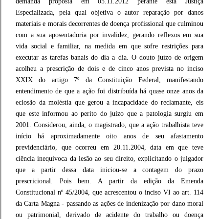
demanda proposta em 05.11.2012 perante esta Justiça
Especializada, pela qual objetiva o autor reparação por danos
materiais e morais decorrentes de doença profissional que culminou
com a sua aposentadoria por invalidez, gerando reflexos em sua
vida social e familiar, na medida em que sofre restrições para
executar as tarefas banais do dia a dia. O douto juízo de origem
acolheu a prescrição de dois e de cinco anos prevista no inciso
XXIX do artigo 7º da Constituição Federal, manifestando
entendimento de que a ação foi distribuída há quase onze anos da
eclosão da moléstia que gerou a incapacidade do reclamante, eis
que este informou ao perito do juízo que a patologia surgiu em
2001. Considerou, ainda, o magistrado, que a ação trabalhista teve
início há aproximadamente oito anos de seu afastamento
previdenciário, que ocorreu em 20.11.2004, data em que teve
ciência inequívoca da lesão ao seu direito, explicitando o julgador
que a partir dessa data iniciou-se a contagem do prazo
prescricional. Pois bem. A partir da edição da Emenda
Constitucional nº 45/2004, que acrescentou o inciso VI ao art. 114
da Carta Magna - passando as ações de indenização por dano moral
ou patrimonial, derivado de acidente do trabalho ou doença