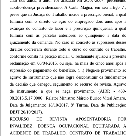
caso dos autos, o autor foi afastado em 26/07/2007, percebendo
auxílio-doença previdenciário. A Carta Magna, em seu artigo 7º,
prevê que na Justiça do Trabalho incide a prescrição bienal, a qual
fulmina com o direito de ação do empregado dois anos após a
extinção do contrato de labor e a prescrição quinquenal, a qual
fulmina com as parcelas anteriores ao quinquênio à data do
ajuizamento da demanda. No caso in concreto as supressões desses
direitos ocorreram durante todo o curso do contrato de trabalho,
conforme consta na petição inicial. O reclamante ajuizou a presente
reclamação em 08/04/2015, ou seja, há mais de cinco anos após a
supressão do pagamento do benefício. (...) Nega-se provimento ao
agravo de instrumento que não logra desconstituir os fundamentos
da decisão que denegou seguimento ao recurso de revista. Agravo
de instrumento a que se nega provimento. (AIRR - 489-
98.2015.5.17.0006 , Relator Ministro: Márcio Eurico Vitral Amaro,
Data de Julgamento: 18/10/2017, 8ª Turma, Data de Publicação:
DEJT 20/10/2017).
RECURSO DE REVISTA. APOSENTADORIA POR
INVALIDEZ. DOENÇA OCUPACIONAL EQUIPARADA A
ACIDENTE DE TRABALHO. CONTRATO DE TRABALHO