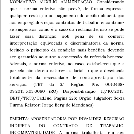
NORMATIVO AUXÍLIO ALIMENTAÇÃO. Considerando
que a norma coletiva não prevê, de forma expressa,
qualquer restrição ao pagamento do auxílio alimentação
aos empregados cujos contratos de trabalho encontram-
se suspensos, como é o caso do reclamante, não se pode
fazer essa distinção, sob pena de se conferir
interpretação equivocada e discriminatória da norma,
ferindo o princípio da condição mais benéfica, devendo
ser garantido ao autor a concessão da referida benesse.
Ademais, a norma coletiva, no caso, estabeleceu que a
parcela não detém natureza salarial, o que a desvincula
totalmente da necessidade de contraprestação dos
serviços. (TRT da 3.ª Região; PJe: 0010468-
09.2015.5.03.0060 (RO); Disponibilização: 13/10/2015,
DEJT/TRT3/Cad.Jud, Página 226; Órgão Julgador: Sexta
Turma; Relator: Jorge Berg de Mendonca).
EMENTA: APOSENTADORIA POR INVALIDEZ. RESCISÃO
INDIRETA DO CONTRATO DE TRABALHO.
INCOMPATIBILIDADE. A norma trabalhista, em seu