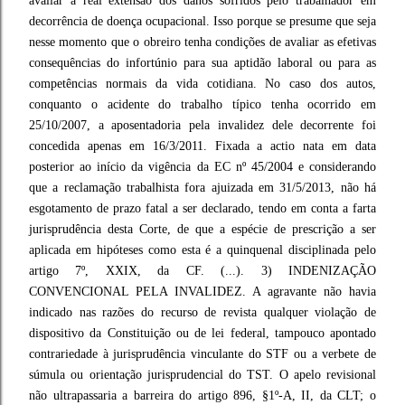
avaliar a real extensão dos danos sofridos pelo trabalhador em
decorrência de doença ocupacional. Isso porque se presume que seja
nesse momento que o obreiro tenha condições de avaliar as efetivas
consequências do infortúnio para sua aptidão laboral ou para as
competências normais da vida cotidiana. No caso dos autos,
conquanto o acidente do trabalho típico tenha ocorrido em
25/10/2007, a aposentadoria pela invalidez dele decorrente foi
concedida apenas em 16/3/2011. Fixada a actio nata em data
posterior ao início da vigência da EC nº 45/2004 e considerando
que a reclamação trabalhista fora ajuizada em 31/5/2013, não há
esgotamento de prazo fatal a ser declarado, tendo em conta a farta
jurisprudência desta Corte, de que a espécie de prescrição a ser
aplicada em hipóteses como esta é a quinquenal disciplinada pelo
artigo 7º, XXIX, da CF. (...). 3) INDENIZAÇÃO
CONVENCIONAL PELA INVALIDEZ. A agravante não havia
indicado nas razões do recurso de revista qualquer violação de
dispositivo da Constituição ou de lei federal, tampouco apontado
contrariedade à jurisprudência vinculante do STF ou a verbete de
súmula ou orientação jurisprudencial do TST. O apelo revisional
não ultrapassaria a barreira do artigo 896, §1º-A, II, da CLT; o