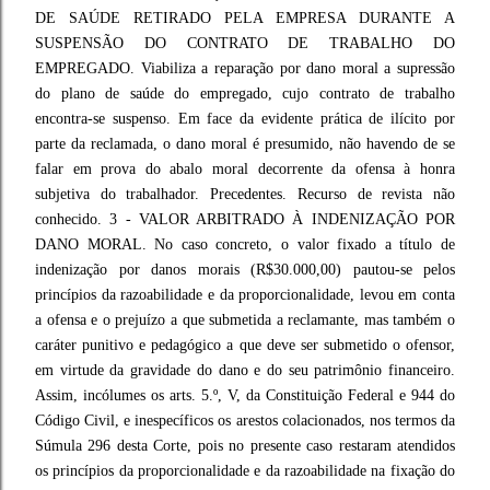
DE SAÚDE RETIRADO PELA EMPRESA DURANTE A
SUSPENSÃO DO CONTRATO DE TRABALHO DO
EMPREGADO. Viabiliza a reparação por dano moral a supressão
do plano de saúde do empregado, cujo contrato de trabalho
encontra-se suspenso. Em face da evidente prática de ilícito por
parte da reclamada, o dano moral é presumido, não havendo de se
falar em prova do abalo moral decorrente da ofensa à honra
subjetiva do trabalhador. Precedentes. Recurso de revista não
conhecido. 3 - VALOR ARBITRADO À INDENIZAÇÃO POR
DANO MORAL. No caso concreto, o valor fixado a título de
indenização por danos morais (R$30.000,00) pautou-se pelos
princípios da razoabilidade e da proporcionalidade, levou em conta
a ofensa e o prejuízo a que submetida a reclamante, mas também o
caráter punitivo e pedagógico a que deve ser submetido o ofensor,
em virtude da gravidade do dano e do seu patrimônio financeiro.
Assim, incólumes os arts. 5.º, V, da Constituição Federal e 944 do
Código Civil, e inespecíficos os arestos colacionados, nos termos da
Súmula 296 desta Corte, pois no presente caso restaram atendidos
os princípios da proporcionalidade e da razoabilidade na fixação do