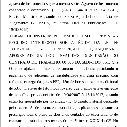
agravo de instrumento segue a mesma sorte. Agravo de instrumento
conhecido e desprovido. (...). (ARR - 644-10.2013.5.04.0661 ,
Relator Ministro: Alexandre de Souza Agra Belmonte, Data de
Julgamento: 17/10/2018, 3ª Turma, Data de Publicação: DEJT
19/10/2018).
AGRAVO DE INSTRUMENTO EM RECURSO DE REVISTA -
RECURSO INTERPOSTO SOB A ÉGIDE DA LEI Nº
13.015/2014 - PRESCRIÇÃO QUINQUENAL.
APOSENTADORIA POR INVALIDEZ. SUSPENSÃO DO
CONTRATO DE TRABALHO. OJ 375 DA SbDI-1 DO TST. (...)
O autor ajuizou a presente reclamatória trabalhista postulando o
pagamento de adicional de insalubridade em grau máximo com
reflexos, entrega das guias PPP, além de horas extras com adicional
de 50%. Trata-se de fato incontroverso que o autor esteve em gozo
de benefício previdenciário de 10/04/2007 à 13/11/2013, quando
então foi aposentado por invalidez. (...) O direito material deduzido
pelo autor é de natureza trabalhista, aplicando-se quanto à
prescrição total o prazo de dois anos contados do encerramento do
contrato de trabalho, nos termos do ar. 7º inciso XXIX da CF. No