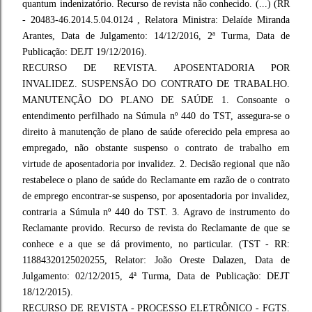
quantum indenizatório. Recurso de revista não conhecido. (...) (RR
- 20483-46.2014.5.04.0124 , Relatora Ministra: Delaíde Miranda
Arantes, Data de Julgamento: 14/12/2016, 2ª Turma, Data de
Publicação: DEJT 19/12/2016).
RECURSO DE REVISTA. APOSENTADORIA POR
INVALIDEZ. SUSPENSÃO DO CONTRATO DE TRABALHO.
MANUTENÇÃO DO PLANO DE SAÚDE 1. Consoante o
entendimento perfilhado na Súmula nº 440 do TST, assegura-se o
direito à manutenção de plano de saúde oferecido pela empresa ao
empregado, não obstante suspenso o contrato de trabalho em
virtude de aposentadoria por invalidez. 2. Decisão regional que não
restabelece o plano de saúde do Reclamante em razão de o contrato
de emprego encontrar-se suspenso, por aposentadoria por invalidez,
contraria a Súmula nº 440 do TST. 3. Agravo de instrumento do
Reclamante provido. Recurso de revista do Reclamante de que se
conhece e a que se dá provimento, no particular. (TST - RR:
11884320125020255, Relator: João Oreste Dalazen, Data de
Julgamento: 02/12/2015, 4ª Turma, Data de Publicação: DEJT
18/12/2015).
RECURSO DE REVISTA - PROCESSO ELETRÔNICO - FGTS.