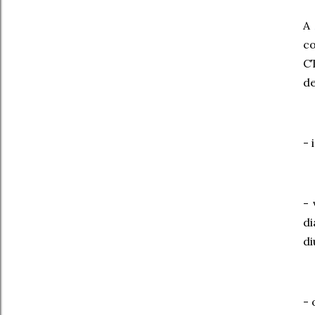
A
co
CT
de
- 
- 
di
di
- 