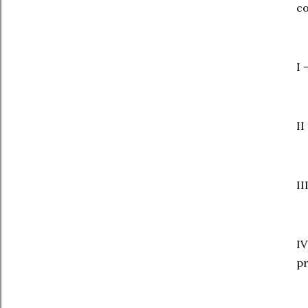
co
I 
II
II
I
p