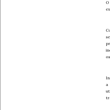
O 
e
C
se
p
i
os
In
a
u
tr