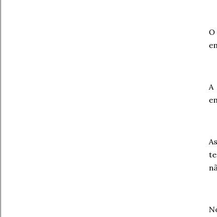
O
e
A
em
A
te
nã
N