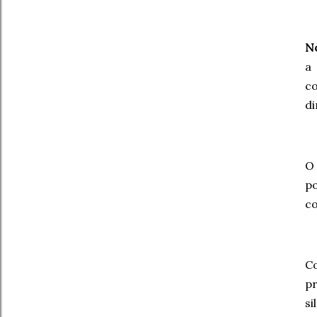
N
a
co
di
O
p
co
Co
pr
si