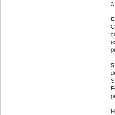
a
C
C
c
e
p
S
d
S
F
p
H