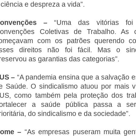
 ciência e despreza a vida”.
onvenções –
“Uma das vitórias foi
onvenções Coletivas de Trabalho. As c
omeçavam com os patrões querendo cort
sses direitos não foi fácil. Mas o sind
reservou as garantias das categorias”.
US –
“A pandemia ensina que a salvação e
e Saúde. O sindicalismo atuou por mais 
US, como também pela proteção dos trab
ortalecer a saúde pública passa a ser
rioritária, do sindicalismo e da sociedade”.
ome –
“As empresas puseram muita gent