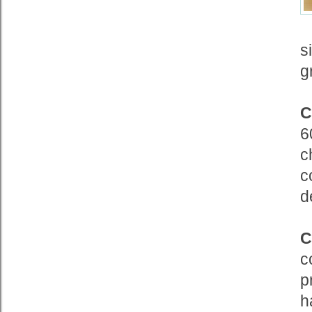
s
g
C
6
c
c
d
C
c
p
h