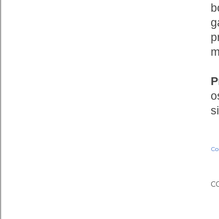
b
g
p
m
P
o
s
Co
C