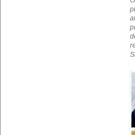
p
a
p
d
r
S