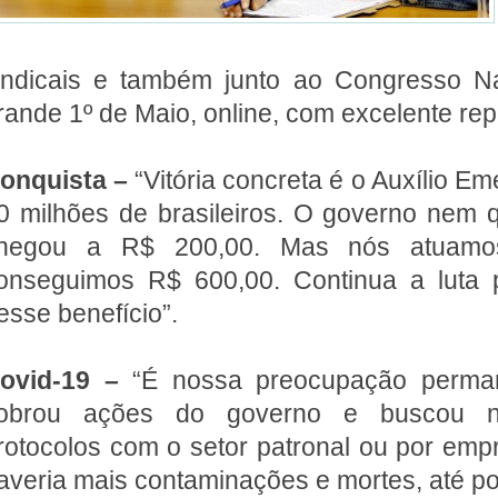
indicais e também junto ao Congresso N
rande 1º de Maio, online, com excelente re
onquista –
“Vitória concreta é o Auxílio Em
0 milhões de brasileiros. O governo nem q
hegou a R$ 200,00. Mas nós atuamo
onseguimos R$ 600,00. Continua a luta 
esse benefício”.
ovid-19 –
“É nossa preocupação perma
obrou ações do governo e buscou n
rotocolos com o setor patronal ou por emp
averia mais contaminações e mortes, até p