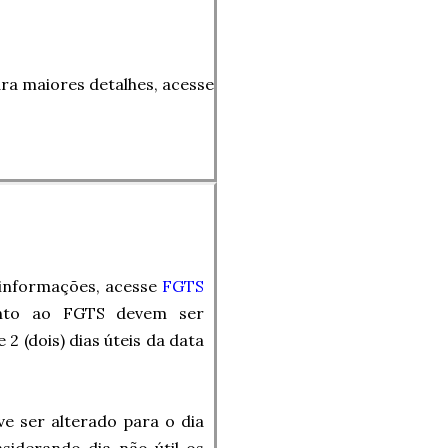
a maiores detalhes, acesse
informações, acesse
FGTS
ento ao FGTS devem ser
2 (dois) dias úteis da data
e ser alterado para o dia
nsiderando dia não útil os