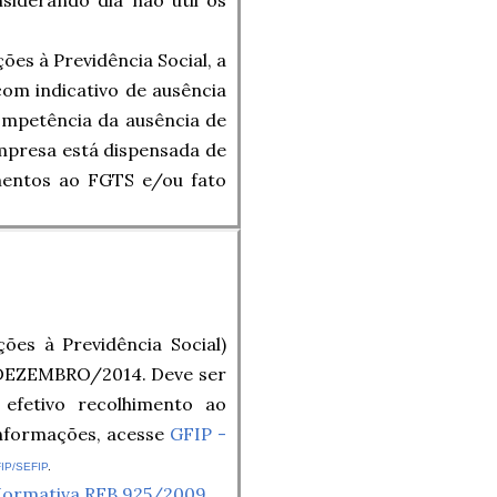
es à Previdência Social, a
om indicativo de ausência
ompetência da ausência de
mpresa está dispensada de
imentos ao FGTS e/ou fato
es à Previdência Social)
s DEZEMBRO/2014. Deve ser
efetivo recolhimento ao
informações, acesse
GFIP -
FIP/SEFIP
.
Normativa RFB 925/2009
.