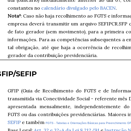
constantes no
calendário divulgado pelo BACEN
.
Nota²
: Caso não haja recolhimento ao FGTS e informaçõ
empresa deverá transmitir um arquivo SEFIPCR.SFP c
de fato gerador (sem movimento), para a primeira c
informações. Para as competências subsequentes a e
tal obrigação, até que haja a ocorrência de recolh
gerador da contribuição previdenciária.
FIP/SEFIP
GFIP (Guia de Recolhimento do FGTS e de Informaçõ
transmitida via Conectividade Social - referente mê
apresentada mensalmente, independentemente do 
FGTS ou das contribuições previdenciárias. Maiores 
SEFIP
e também
FGTS - Tabelas e Orientações Básicas para Preenchimento G
Base Legal:
Art. 32 e 32-A da Lei 8.212/91
e
Instrução 