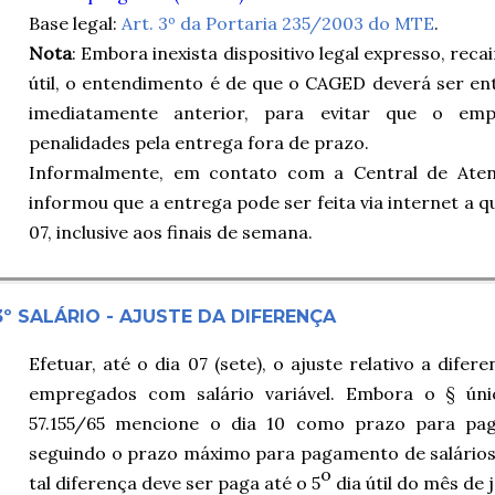
Base legal:
Art. 3º da Portaria 235/2003 do MTE
.
Nota
: Embora inexista dispositivo legal expresso, rec
útil, o entendimento é de que o CAGED deverá ser ent
imediatamente anterior, para evitar que o e
penalidades pela entrega fora de prazo.
Informalmente, em contato com a Central de Ate
informou que a entrega pode ser feita via internet a 
07, inclusive aos finais de semana.
3º SALÁRIO - AJUSTE DA DIFERENÇA
Efetuar, até o dia 07 (sete), o ajuste relativo a difer
empregados com salário variável. Embora o § úni
57.155/65 mencione o dia 10 como prazo para pa
seguindo o prazo máximo para pagamento de salários,
o
tal diferença deve ser paga até o 5
dia útil do mês de 