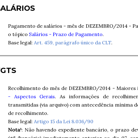
SALÁRIOS
Pagamento de salários - mês de DEZEMBRO/2014 - Par
o tópico
Salários - Prazo de Pagamento
.
Base legal:
Art. 459, parágrafo único da CLT
.
FGTS
Recolhimento do mês de DEZEMBRO/2014 - Maiores 
- Aspectos Gerais
. As informações de recolhim
transmitidas (via arquivo) com antecedência mínima de 
de recolhimento.
Base legal:
Artigo 15 da Lei 8.036/90
Nota¹
: Não havendo expediente bancário, o prazo dev
útil (bancário) imediatamente anterior ao dia 07, co