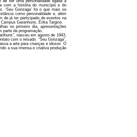
 de ser uma personalidade ligada à
te com a história do município e do
dos. ‘Seu Gonzaga’ foi o que mais se
ortância como personalidade e, além
 de já ter participado de eventos na
– Campus Garanhuns, Érika Targino.
lhas no primeiro dia, apresentações
em parte da programação.
anhuns”, nasceu em agosto de 1943,
contato com o reisado. “Seu Gonzaga”,
ssa a arte para crianças e idosos. O
vido a sua imensa e criativa produção