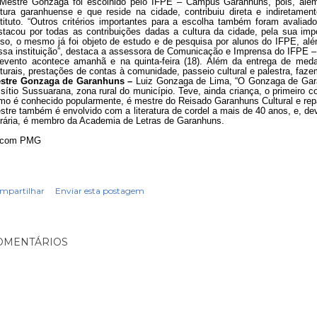
Mestre Gonzaga foi escolhido pelo IFPE – Campus Garanhuns, pois, além
ltura garanhuense e que reside na cidade, contribuiu direta e indiretamen
stituto. “Outros critérios importantes para a escolha também foram avalia
stacou por todas as contribuições dadas a cultura da cidade, pela sua imp
sso, o mesmo já foi objeto de estudo e de pesquisa por alunos do IFPE, além
ssa instituição”, destaca a assessora de Comunicação e Imprensa do IFPE 
evento acontece amanhã e na quinta-feira (18). Além da entrega de meda
lturais, prestações de contas à comunidade, passeio cultural e palestra, faz
stre Gonzaga de Garanhuns –
Luiz Gonzaga de Lima, “O Gonzaga de Gar
 sítio Sussuarana, zona rural do município. Teve, ainda criança, o primeiro 
mo é conhecido popularmente, é mestre do Reisado Garanhuns Cultural e repa
stre também é envolvido com a literatura de cordel a mais de 40 anos, e, de
terária, é membro da Academia de Letras de Garanhuns.
com PMG
mpartilhar
Enviar esta postagem
OMENTÁRIOS