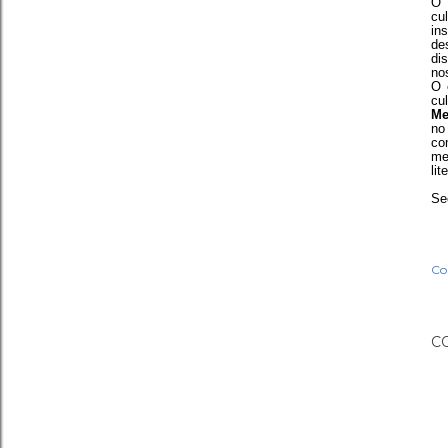
O 
cu
in
de
di
no
O 
cu
Me
no
co
me
li
Se
Co
C