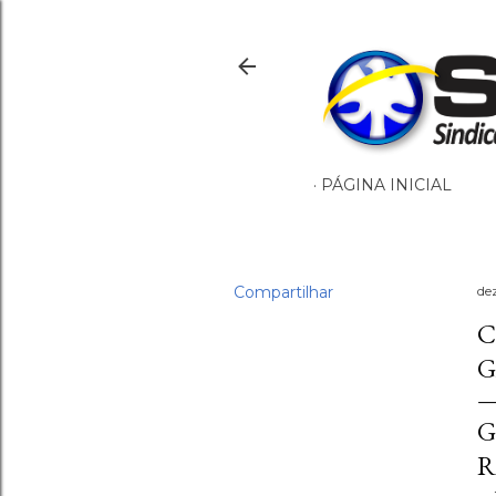
PÁGINA INICIAL
Compartilhar
de
C
G
G
R