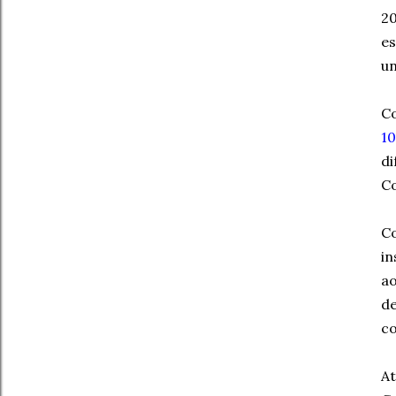
20
e
un
Co
1
di
Co
C
in
ao
de
co
At