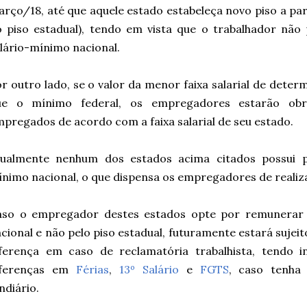
rço/18, até que aquele estado estabeleça novo
piso
a par
o
piso
estadual), tendo em vista que o trabalhador nã
lário-mínimo nacional.
r outro lado, se o valor da menor faixa salarial de dete
ue o mínimo federal, os empregadores estarão obr
pregados de acordo com a faixa salarial de seu estado.
tualmente nenhum dos estados acima citados possui
nimo nacional, o que dispensa os empregadores de realiza
aso o empregador destes estados opte por remunerar
cional e não pelo
piso
estadual, futuramente estará sujei
iferença em caso de reclamatória trabalhista, tendo i
iferenças em
Férias
,
13º Salário
e
FGTS
, caso tenha
ndiário.