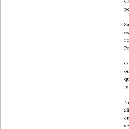
C
pe
S
es
re
Pa
O 
ou
qu
m
Ne
S
e
s