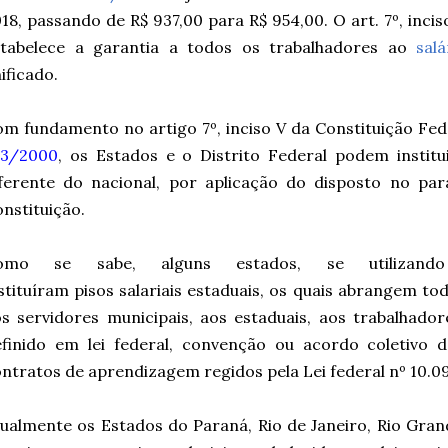
18, passando de R$ 937,00 para R$ 954,00. O art. 7º, inci
stabelece a garantia a todos os trabalhadores ao
sal
ificado.
m fundamento no artigo 7º, inciso V da Constituição Fed
03/2000
, os
Estados e o Distrito Federal podem institui
ferente do nacional, por aplicação do disposto no par
nstituição.
omo se sabe, alguns estados, se utilizando 
stituíram
pisos
salariais estaduais, os quais abrangem to
s servidores municipais, aos estaduais, aos trabalhador
finido em lei federal,
convenção ou
acordo coletivo 
ntratos de aprendizagem regidos pela Lei federal nº 10.0
ualmente os Estados do Paraná, Rio de Janeiro, Rio Gran