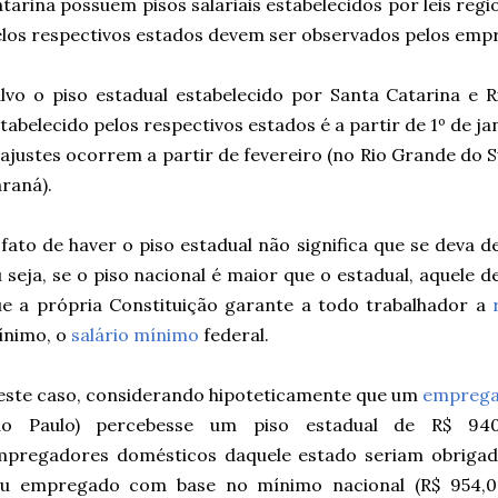
atarina possuem
pisos
salariais estabelecidos por leis regi
los respectivos estados devem ser observados pelos emp
alvo o
piso
estadual estabelecido por Santa Catarina e Ri
tabelecido pelos respectivos estados é a partir de 1º de j
ajustes ocorrem a partir de fevereiro (no Rio Grande do Su
raná).
fato de haver o
piso
estadual não significa que se deva 
 seja, se o
piso
nacional é maior que o estadual, aquele de
e a própria Constituição garante a todo trabalhador a
ínimo, o
salário mínimo
federal.
ste caso, considerando hipoteticamente que um
emprega
ão Paulo)
percebesse um
piso
estadual de R$ 940
mpregadores domésticos daquele estado seriam obrigad
eu empregado com base no mínimo nacional (R$ 954,0