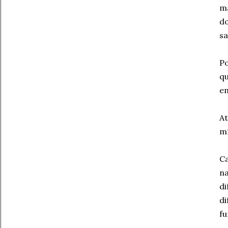
ma
d
sa
Po
q
em
A
mí
C
na
d
d
fu