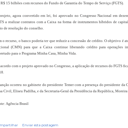
é R$ 15 bilhões com recursos do Fundo de Garantia do Tempo de Serviço (FGTS).
projeto, agora convertido em lei, foi aprovado no Congresso Nacional em deze
S a realizar contratos com a Caixa na forma de instrumentos híbridos de capital 
o de resolução do conselho.
 o recurso, o banco poderia ter que reduzir a concessão de crédito. O objetivo é
cional (CMN) para que a Caixa continue liberando crédito para operações imo
bretudo para o Programa Minha Casa, Minha Vida.
acordo com o projeto aprovado no Congresso, a aplicação de recursos do FGTS fica
18.
anção ocorreu no gabinete do presidente Temer com a presença do presidente da Ca
a Civil, Eliseu Padilha, e da Secretaria-Geral da Presidência da República, Moreira
te: Agência Brasil
mpartilhar
Enviar esta postagem