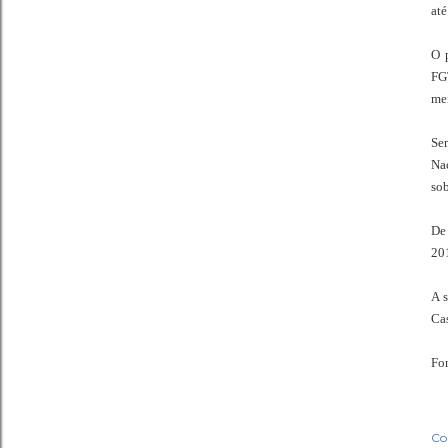
at
O 
FGT
mei
Sem
Na
so
De 
20
A s
Cas
Fon
Co