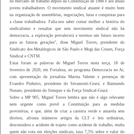
no mercado de trabalho depois da Constituição de 1988 e aos atuais
jovens trabalhadores. O movimento sindical atuante é muito bom
na organização de assembleias, negociações, lutas e conquistas para
a classe trabalhadora. Falta-nos saber contar melhor a história do
sindicalismo e ressaltar que sem movimento sindical não há
democracia, a exploração prevalecerá e teremos um futuro incerto
para as futuras gerações”, disse
Miguel Torres
, presidente do
Sindicato dos Metalúrgicos de São Paulo e Mogi das Cruzes, Força
Sindical e CNTM.
Estas foram as palavras de Miguel Torres nesta terça, 18 de
fevereiro de 2020, em Fortaleza, no programa Democracia no Ar,
com apresentação da jornalista Marina Valente e presenças de
Evandro Pinheiro, presidente do Sitramonti-Ceará, e Raimundo
Nonato, presidente do Sintepav e da Força Sindical-Ceará.
Sobre a MP 905, Miguel Torres lembra que não é algo relevante
nem urgente como prevê a Constituição para as medidas
provisórias, e que, além de criar a carteira verde e amarela sem
direitos, afronta inúmeros artigos da CLT e leis ordinárias,
desconsidera o acidente de trajeto como acidente de trabalho, multa
quem não vota em eleições sindicais, taxa 7,5% sobre o valor do