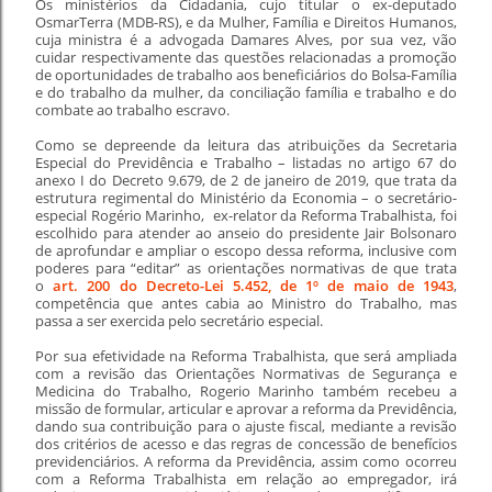
Os ministérios da Cidadania, cujo titular o ex-deputado
OsmarTerra (MDB-RS), e da Mulher, Família e Direitos Humanos,
cuja ministra é a advogada Damares Alves, por sua vez, vão
cuidar respectivamente das questões relacionadas a promoção
de oportunidades de trabalho aos beneficiários do Bolsa-Família
e do trabalho da mulher, da conciliação família e trabalho e do
combate ao trabalho escravo.
Como se depreende da leitura das atribuições da Secretaria
Especial do Previdência e Trabalho – listadas no artigo 67 do
anexo I do Decreto 9.679, de 2 de janeiro de 2019, que trata da
estrutura regimental do Ministério da Economia – o secretário-
especial Rogério Marinho, ex-relator da Reforma Trabalhista, foi
escolhido para atender ao anseio do presidente Jair Bolsonaro
de aprofundar e ampliar o escopo dessa reforma, inclusive com
poderes para “editar” as orientações normativas de que trata
o
art. 200 do Decreto-Lei 5.452, de 1º de maio de 1943
,
competência que antes cabia ao Ministro do Trabalho, mas
passa a ser exercida pelo secretário especial.
Por sua efetividade na Reforma Trabalhista, que será ampliada
com a revisão das Orientações Normativas de Segurança e
Medicina do Trabalho, Rogerio Marinho também recebeu a
missão de formular, articular e aprovar a reforma da Previdência,
dando sua contribuição para o ajuste fiscal, mediante a revisão
dos critérios de acesso e das regras de concessão de benefícios
previdenciários. A reforma da Previdência, assim como ocorreu
com a Reforma Trabalhista em relação ao empregador, irá