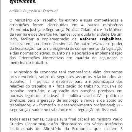
efetividade.
Antônio Augusto de Queiroz*
O Ministério do Trabalho foi extinto e suas competências e
atribuições foram distribuídas em 4 outros ministérios
(Economia; Justiça e Segurança Pública; Cidadania; e da Mulher,
da Família e dos Direitos Humanos) com dupla finalidade. De um
lado, facilitar a implementação da
Reforma Trabalhista
,
inclusive em sua dimensão sindical. De outro, esvaziar o poder
da fiscalização, tanto na exigência de cumprimento da legislação
e das normas coletivas, quanto na elaboração e implementação
das Orientações Normativas em matéria de segurança e
medicina do trabalho.
O Ministério da Economia terá competência, além dos temas
previdenciários, sobre os seguintes assuntos relacionados ao
trabalho: I - política e diretrizes para a modernização das
relações do trabalho; II - fiscalização do trabalho, inclusive do
trabalho portuário, e aplicação das sanções previstas em
normas legais ou coletivas; III - política salarial; IV – política e
diretrizes para a geração de emprego e renda e de apoio ao
trabalhador; V - formação e desenvolvimento profissional; VI -
segurança e saúde no trabalho; e VII - regulação profissional.
Todos esses temas, cuja palavra final caberá ao ministro Paulo
Guedes (Economia), estão distribuídos em várias instâncias
institucionais do Ministério da Economia, que incluem 3