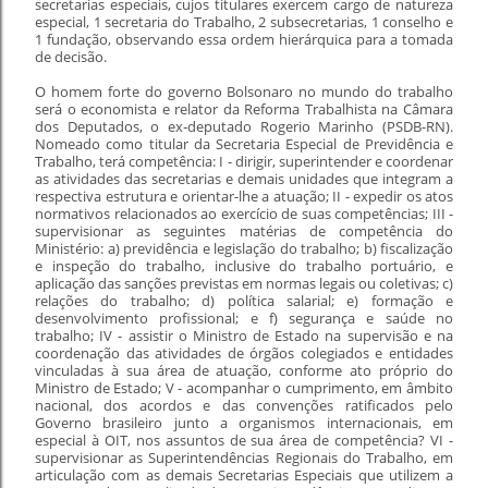
secretarias especiais, cujos titulares exercem cargo de natureza
especial, 1 secretaria do Trabalho, 2 subsecretarias, 1 conselho e
1 fundação, observando essa ordem hierárquica para a tomada
de decisão.
O homem forte do governo Bolsonaro no mundo do trabalho
será o economista e relator da Reforma Trabalhista na Câmara
dos Deputados, o ex-deputado Rogerio Marinho (PSDB-RN).
Nomeado como titular da Secretaria Especial de Previdência e
Trabalho, terá competência: I - dirigir, superintender e coordenar
as atividades das secretarias e demais unidades que integram a
respectiva estrutura e orientar-lhe a atuação; II - expedir os atos
normativos relacionados ao exercício de suas competências; III -
supervisionar as seguintes matérias de competência do
Ministério: a) previdência e legislação do trabalho; b) fiscalização
e inspeção do trabalho, inclusive do trabalho portuário, e
aplicação das sanções previstas em normas legais ou coletivas; c)
relações do trabalho; d) política salarial; e) formação e
desenvolvimento profissional; e f) segurança e saúde no
trabalho; IV - assistir o Ministro de Estado na supervisão e na
coordenação das atividades de órgãos colegiados e entidades
vinculadas à sua área de atuação, conforme ato próprio do
Ministro de Estado; V - acompanhar o cumprimento, em âmbito
nacional, dos acordos e das convenções ratificados pelo
Governo brasileiro junto a organismos internacionais, em
especial à OIT, nos assuntos de sua área de competência? VI -
supervisionar as Superintendências Regionais do Trabalho, em
articulação com as demais Secretarias Especiais que utilizem a