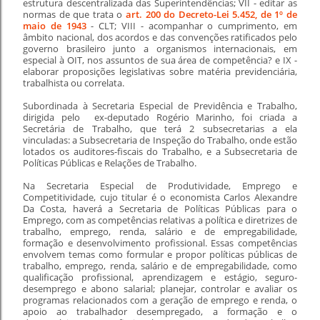
estrutura descentralizada das Superintendências; VII - editar as
normas de que trata o
art. 200 do Decreto-Lei 5.452, de 1º de
maio de 1943
- CLT; VIII - acompanhar o cumprimento, em
âmbito nacional, dos acordos e das convenções ratificados pelo
governo brasileiro junto a organismos internacionais, em
especial à OIT, nos assuntos de sua área de competência? e IX -
elaborar proposições legislativas sobre matéria previdenciária,
trabalhista ou correlata.
Subordinada à Secretaria Especial de Previdência e Trabalho,
dirigida pelo ex-deputado Rogério Marinho, foi criada a
Secretária de Trabalho, que terá 2 subsecretarias a ela
vinculadas: a Subsecretaria de Inspeção do Trabalho, onde estão
lotados os auditores-fiscais do Trabalho, e a Subsecretaria de
Políticas Públicas e Relações de Trabalho.
Na Secretaria Especial de Produtividade, Emprego e
Competitividade, cujo titular é o economista Carlos Alexandre
Da Costa, haverá a Secretaria de Políticas Públicas para o
Emprego, com as competências relativas a política e diretrizes de
trabalho, emprego, renda, salário e de empregabilidade,
formação e desenvolvimento profissional. Essas competências
envolvem temas como formular e propor políticas públicas de
trabalho, emprego, renda, salário e de empregabilidade, como
qualificação profissional, aprendizagem e estágio, seguro-
desemprego e abono salarial; planejar, controlar e avaliar os
programas relacionados com a geração de emprego e renda, o
apoio ao trabalhador desempregado, a formação e o