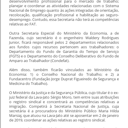
desenvolvimento profissional para o mercado de trabalho;
planejar e coordenar as atividades relacionadas com o Sistema
Nacional de Emprego quanto às ações integradas de orientação,
recolocação, qualificação profissional e habilitação ao seguro-
desemprego. Contudo, essa Secretaria não terá as competências
relativas ao FAT.
Outra Secretaria Especial do Ministério da Economia, a de
Fazenda, cujo secretário é o engenheiro Waldery Rodrigues
Junior, ficará responsável pelos 2 departamentos relacionados
aos fundos cujos recursos pertencem aos trabalhadores: o
Departamento do Fundo de Garantia do Tempo de Serviço
(FGTS) e o Departamento do Conselho Deliberativo do Fundo de
Amparo ao Trabalhador (Condefat).
Além disso, também ficarão vinculados ao Ministério da
Economia: 1) o Conselho Nacional do Trabalho; e 2) a
Fundacentro (Fundação Jorge Duprat Figueiredo de Segurança e
Medicina do Trabalho).
O Ministério da Justiça e da Segurança Pública, cujo titular é o ex-
juiz federal da Lava-Jato Sérgio Moro, tem entre suas atribuições
o registro sindical e concentrará as competências relativas a
imigração. Competirá à Secretaria Nacional de Justiça, cuja
secretária é a procuradora do Ministério Público Maria Hilda
Marsiaj, que atuou na Lava-Jato até se aposentar em 2 de janeiro
de 2019, coordenar as ações relativas ao registro sindical.