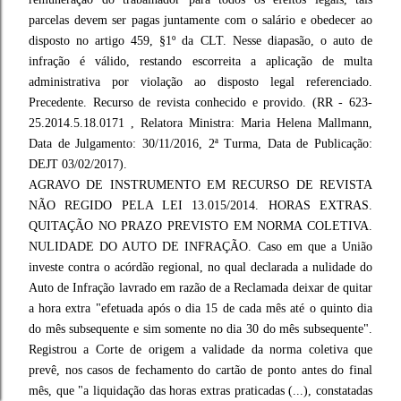
parcelas devem ser pagas juntamente com o salário e obedecer ao
disposto no artigo 459, §1º da CLT. Nesse diapasão, o auto de
infração é válido, restando escorreita a aplicação de multa
administrativa por violação ao disposto legal referenciado.
Precedente. Recurso de revista conhecido e provido. (RR - 623-
25.2014.5.18.0171 , Relatora Ministra: Maria Helena Mallmann,
Data de Julgamento: 30/11/2016, 2ª Turma, Data de Publicação:
DEJT 03/02/2017).
AGRAVO DE INSTRUMENTO EM RECURSO DE REVISTA
NÃO REGIDO PELA LEI 13.015/2014. HORAS EXTRAS.
QUITAÇÃO NO PRAZO PREVISTO EM NORMA COLETIVA.
NULIDADE DO AUTO DE INFRAÇÃO. Caso em que a União
investe contra o acórdão regional, no qual declarada a nulidade do
Auto de Infração lavrado em razão de a Reclamada deixar de quitar
a hora extra "efetuada após o dia 15 de cada mês até o quinto dia
do mês subsequente e sim somente no dia 30 do mês subsequente".
Registrou a Corte de origem a validade da norma coletiva que
prevê, nos casos de fechamento do cartão de ponto antes do final
mês, que "a liquidação das horas extras praticadas (...), constatadas