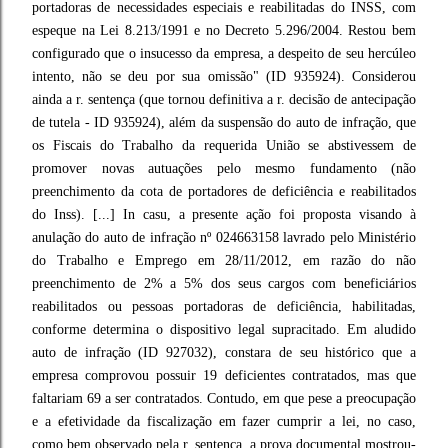
portadoras de necessidades especiais e reabilitadas do INSS, com
espeque na Lei 8.213/1991 e no Decreto 5.296/2004. Restou bem
configurado que o insucesso da empresa, a despeito de seu hercúleo
intento, não se deu por sua omissão" (ID 935924). Considerou
ainda a r. sentença (que tornou definitiva a r. decisão de antecipação
de tutela - ID 935924), além da suspensão do auto de infração, que
os Fiscais do Trabalho da requerida União se abstivessem de
promover novas autuações pelo mesmo fundamento (não
preenchimento da cota de portadores de deficiência e reabilitados
do Inss). [...] In casu, a presente ação foi proposta visando à
anulação do auto de infração nº 024663158 lavrado pelo Ministério
do Trabalho e Emprego em 28/11/2012, em razão do não
preenchimento de 2% a 5% dos seus cargos com beneficiários
reabilitados ou pessoas portadoras de deficiência, habilitadas,
conforme determina o dispositivo legal supracitado. Em aludido
auto de infração (ID 927032), constara de seu histórico que a
empresa comprovou possuir 19 deficientes contratados, mas que
faltariam 69 a ser contratados. Contudo, em que pese a preocupação
e a efetividade da fiscalização em fazer cumprir a lei, no caso,
como bem observado pela r. sentença, a prova documental mostrou-