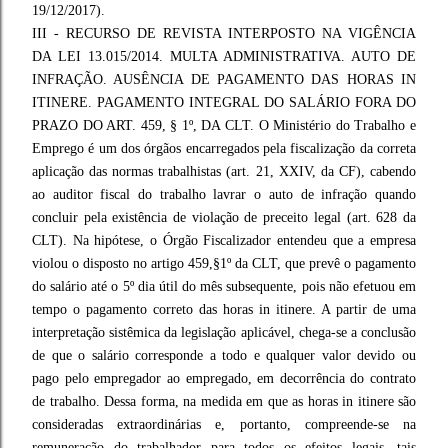
19/12/2017).
III - RECURSO DE REVISTA INTERPOSTO NA VIGÊNCIA
DA LEI 13.015/2014. MULTA ADMINISTRATIVA. AUTO DE
INFRAÇÃO. AUSÊNCIA DE PAGAMENTO DAS HORAS IN
ITINERE. PAGAMENTO INTEGRAL DO SALÁRIO FORA DO
PRAZO DO ART. 459, § 1º, DA CLT. O Ministério do Trabalho e
Emprego é um dos órgãos encarregados pela fiscalização da correta
aplicação das normas trabalhistas (art. 21, XXIV, da CF), cabendo
ao auditor fiscal do trabalho lavrar o auto de infração quando
concluir pela existência de violação de preceito legal (art. 628 da
CLT). Na hipótese, o Órgão Fiscalizador entendeu que a empresa
violou o disposto no artigo 459,§1º da CLT, que prevê o pagamento
do salário até o 5º dia útil do mês subsequente, pois não efetuou em
tempo o pagamento correto das horas in itinere. A partir de uma
interpretação sistêmica da legislação aplicável, chega-se a conclusão
de que o salário corresponde a todo e qualquer valor devido ou
pago pelo empregador ao empregado, em decorrência do contrato
de trabalho. Dessa forma, na medida em que as horas in itinere são
consideradas extraordinárias e, portanto, compreende-se na
remuneração do trabalhador para todos os efeitos legais, tais