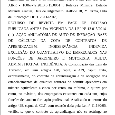
AIRR - 10067-42.2013.5.15.0061 , Relatora Ministra: Delaíde
Miranda Arantes, Data de Julgamento: 26/06/2018, 2ª Turma, Data
de Publicação: DEJT 29/06/2018).
RECURSO DE REVISTA EM FACE DE DECISÃO
PUBLICADA ANTES DA VIGÊNCIA DA LEI Nº 13.015/2014.
(...). AÇÃO ANULATÓRIA DE AUTO DE INFRAÇÃO. BASE
DE CÁLCULO DA COTA DE CONTRATOS DE
APRENDIZAGEM. INOBSERVÂNCIA. INDEVIDA
EXCLUSÃO DO QUANTITATIVO DE EMPREGADOS NAS
FUNÇÕES DE JARDINEIRO E MOTORISTA. MULTA
ADMINISTRATIVA. INCIDÊNCIA. A Consolidação das Leis do
Trabalho, em seus artigos 428, caput, e 429, caput, trata,
expressamente, do contrato de aprendizagem e da obrigação dos
estabelecimentos de qualquer natureza de admitir aprendizes em
número equivalente a cinco por cento, no mínimo, e quinze por
cento, no máximo, dos empregados existentes em cada um, cujas
funções demandem formação profissional. Analisando os termos do
artigo 428, caput, da CLT, com redação dada pela Lei nº 11.180/05,
verifica-se que o contrato de aprendizagem não se restringe ao