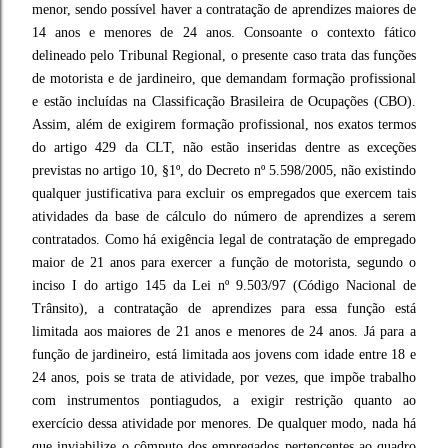
menor, sendo possível haver a contratação de aprendizes maiores de
14 anos e menores de 24 anos. Consoante o contexto fático
delineado pelo Tribunal Regional, o presente caso trata das funções
de motorista e de jardineiro, que demandam formação profissional
e estão incluídas na Classificação Brasileira de Ocupações (CBO).
Assim, além de exigirem formação profissional, nos exatos termos
do artigo 429 da CLT, não estão inseridas dentre as exceções
previstas no artigo 10, §1º, do Decreto nº 5.598/2005, não existindo
qualquer justificativa para excluir os empregados que exercem tais
atividades da base de cálculo do número de aprendizes a serem
contratados. Como há exigência legal de contratação de empregado
maior de 21 anos para exercer a função de motorista, segundo o
inciso I do artigo 145 da Lei nº 9.503/97 (Código Nacional de
Trânsito), a contratação de aprendizes para essa função está
limitada aos maiores de 21 anos e menores de 24 anos. Já para a
função de jardineiro, está limitada aos jovens com idade entre 18 e
24 anos, pois se trata de atividade, por vezes, que impõe trabalho
com instrumentos pontiagudos, a exigir restrição quanto ao
exercício dessa atividade por menores. De qualquer modo, nada há
que inviabilize o cômputo dos empregados pertencentes ao quadro