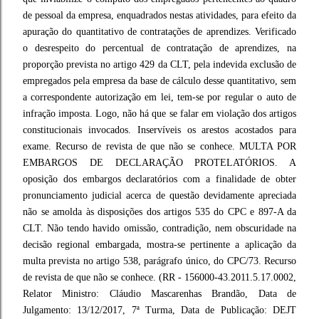
de pessoal da empresa, enquadrados nestas atividades, para efeito da
apuração do quantitativo de contratações de aprendizes. Verificado
o desrespeito do percentual de contratação de aprendizes, na
proporção prevista no artigo 429 da CLT, pela indevida exclusão de
empregados pela empresa da base de cálculo desse quantitativo, sem
a correspondente autorização em lei, tem-se por regular o auto de
infração imposta. Logo, não há que se falar em violação dos artigos
constitucionais invocados. Inservíveis os arestos acostados para
exame. Recurso de revista de que não se conhece. MULTA POR
EMBARGOS DE DECLARAÇÃO PROTELATÓRIOS. A
oposição dos embargos declaratórios com a finalidade de obter
pronunciamento judicial acerca de questão devidamente apreciada
não se amolda às disposições dos artigos 535 do CPC e 897-A da
CLT. Não tendo havido omissão, contradição, nem obscuridade na
decisão regional embargada, mostra-se pertinente a aplicação da
multa prevista no artigo 538, parágrafo único, do CPC/73. Recurso
de revista de que não se conhece. (RR - 156000-43.2011.5.17.0002,
Relator Ministro: Cláudio Mascarenhas Brandão, Data de
Julgamento: 13/12/2017, 7ª Turma, Data de Publicação: DEJT