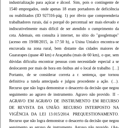
industrialização para açúcar e álcool. Sim, pois o contingente de
1540 empregados, onde apenas 18 eram portadores de deficiência
ou reabilitados (ID 927316-pág. 1) por óbvio que compreenderia
trabalhadores rurais, daí o porquê do percentual ser mais elevado e
indiscutivelmente mais difícil de ser atendido o cumprimento da
cota. Ademais, em consulta à internet, no sítio do "googlemaps"
(acesso em 19/08/2015, às 17:50 h), a Usina Unialco encontra-se
encravada na zona rural, bem distante das cidades maiores de
Guararapes (quase 40 km) e Araçatuba (mais de 60 km), o que, sem
dúvidas dificulta encontrar pessoas com necessidade especial a se
deslocarem por mais de hora em ônibus até o local de trabalho. [...]
Portanto, de se considerar correta a r. sentença, que tornou
definitiva a tutela antecipada e julgou procedente a ação. (...).
Recurso que não logra demonstrar o desacerto da decisão que negou
seguimento ao agravo de instrumento. Agravo não provido. II -
AGRAVO EM AGRAVO DE INSTRUMENTO EM RECURSO
DE REVISTA DA UNIÃO. RECURSO INTERPOSTO NA
VIGÊNCIA DA LEI 13.015/2014. PREQUESTIONAMENTO.
Recurso que não logra demonstrar o desacerto da decisão que negou
seguimento ao agravo de instrumento. Agravo não provido. (Ag-