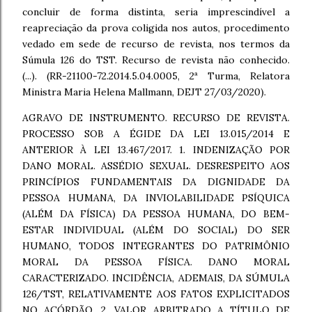
concluir de forma distinta, seria imprescindível a
reapreciação da prova coligida nos autos, procedimento
vedado em sede de recurso de revista, nos termos da
Súmula 126 do TST. Recurso de revista não conhecido.
(...). (RR-21100-72.2014.5.04.0005, 2ª Turma, Relatora
Ministra Maria Helena Mallmann, DEJT 27/03/2020).
AGRAVO DE INSTRUMENTO. RECURSO DE REVISTA.
PROCESSO SOB A ÉGIDE DA LEI 13.015/2014 E
ANTERIOR À LEI 13.467/2017. 1. INDENIZAÇÃO POR
DANO MORAL. ASSÉDIO SEXUAL. DESRESPEITO AOS
PRINCÍPIOS FUNDAMENTAIS DA DIGNIDADE DA
PESSOA HUMANA, DA INVIOLABILIDADE PSÍQUICA
(ALÉM DA FÍSICA) DA PESSOA HUMANA, DO BEM-
ESTAR INDIVIDUAL (ALÉM DO SOCIAL) DO SER
HUMANO, TODOS INTEGRANTES DO PATRIMÔNIO
MORAL DA PESSOA FÍSICA. DANO MORAL
CARACTERIZADO. INCIDÊNCIA, ADEMAIS, DA SÚMULA
126/TST, RELATIVAMENTE AOS FATOS EXPLICITADOS
NO ACÓRDÃO. 2. VALOR ARBITRADO A TÍTULO DE