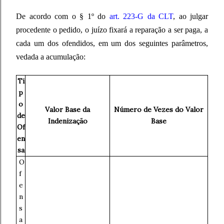
De acordo com o § 1º do
art. 223-G da CLT
, ao julgar
procedente o pedido, o juízo fixará a reparação a ser paga, a
cada um dos ofendidos, em um dos seguintes parâmetros,
vedada a acumulação:
Ti
p
o
Valor Base da
Número de Vezes do Valor
de
Indenização
Base
Of
en
sa
O
f
e
n
s
a