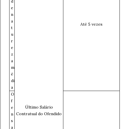
d
e
n
a
Até 5 vezes
t
u
r
e
z
a
m
é
di
a
O
f
Último Salário
e
Contratual do Ofendido
n
s
a