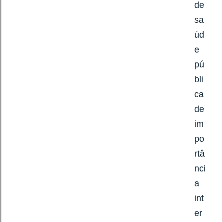
de
sa
úd
e
pú
bli
ca
de
im
po
rtâ
nci
a
int
er