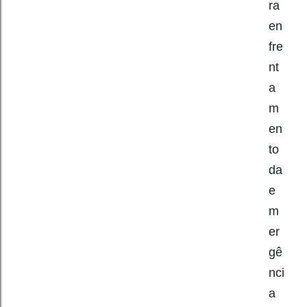
ra
en
fre
nt
a
m
en
to
da
e
m
er
gê
nci
a