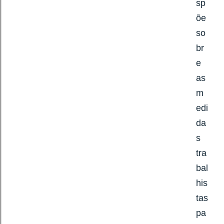
sp
õe
so
br
e
as
m
edi
da
s
tra
bal
his
tas
pa