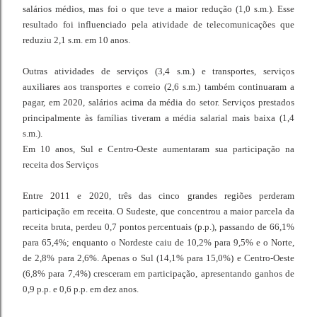
salários médios, mas foi o que teve a maior redução (1,0 s.m.). Esse
resultado foi influenciado pela atividade de telecomunicações que
reduziu 2,1 s.m. em 10 anos.
Outras atividades de serviços (3,4 s.m.) e transportes, serviços
auxiliares aos transportes e correio (2,6 s.m.) também continuaram a
pagar, em 2020, salários acima da média do setor. Serviços prestados
principalmente às famílias tiveram a média salarial mais baixa (1,4
s.m.).
Em 10 anos, Sul e Centro-Oeste aumentaram sua participação na
receita dos Serviços
Entre 2011 e 2020, três das cinco grandes regiões perderam
participação em receita. O Sudeste, que concentrou a maior parcela da
receita bruta, perdeu 0,7 pontos percentuais (p.p.), passando de 66,1%
para 65,4%; enquanto o Nordeste caiu de 10,2% para 9,5% e o Norte,
de 2,8% para 2,6%. Apenas o Sul (14,1% para 15,0%) e Centro-Oeste
(6,8% para 7,4%) cresceram em participação, apresentando ganhos de
0,9 p.p. e 0,6 p.p. em dez anos.