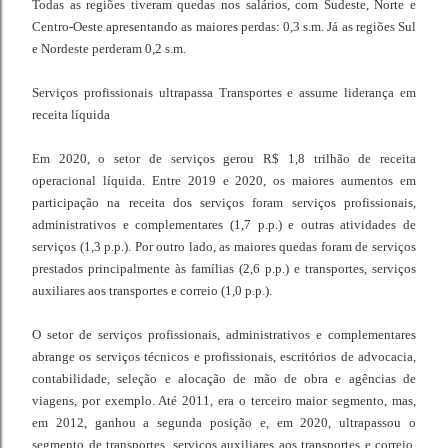
Todas as regiões tiveram quedas nos salários, com Sudeste, Norte e
Centro-Oeste apresentando as maiores perdas: 0,3 s.m. Já as regiões Sul
e Nordeste perderam 0,2 s.m.
Serviços profissionais ultrapassa Transportes e assume liderança em
receita líquida
Em 2020, o setor de serviços gerou R$ 1,8 trilhão de receita
operacional líquida. Entre 2019 e 2020, os maiores aumentos em
participação na receita dos serviços foram serviços profissionais,
administrativos e complementares (1,7 p.p.) e outras atividades de
serviços (1,3 p.p.). Por outro lado, as maiores quedas foram de serviços
prestados principalmente às famílias (2,6 p.p.) e transportes, serviços
auxiliares aos transportes e correio (1,0 p.p.).
O setor de serviços profissionais, administrativos e complementares
abrange os serviços técnicos e profissionais, escritórios de advocacia,
contabilidade, seleção e alocação de mão de obra e agências de
viagens, por exemplo. Até 2011, era o terceiro maior segmento, mas,
em 2012, ganhou a segunda posição e, em 2020, ultrapassou o
segmento de transportes, serviços auxiliares aos transportes e correio,