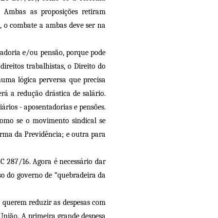
l. Ambas as proposições retiram
so, o combate a ambas deve ser na
ntadoria e/ou pensão, porque pode
ireitos trabalhistas, o Direito do
numa lógica perversa que precisa
rá a redução drástica de salário.
ários - aposentadorias e pensões.
 Como se o movimento sindical se
orma da Previdência; e outra para
EC 287/16. Agora é necessário dar
so do governo de “quebradeira da
s, querem reduzir as despesas com
União. A primeira grande despesa