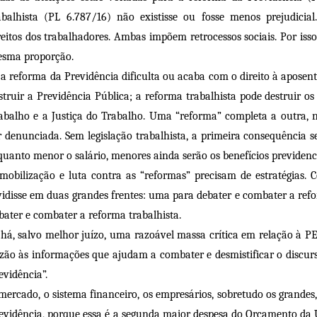
abalhista (PL 6.787/16) não existisse ou fosse menos prejudicia
reitos dos trabalhadores. Ambas impõem retrocessos sociais. Por is
sma proporção.
 a reforma da Previdência dificulta ou acaba com o direito à apose
struir a Previdência Pública; a reforma trabalhista pode destruir os d
abalho e a Justiça do Trabalho. Uma “reforma” completa a outra, 
r denunciada. Sem legislação trabalhista, a primeira consequência se
quanto menor o salário, menores ainda serão os benefícios previdenci
mobilização e luta contra as “reformas” precisam de estratégias.
vidisse em duas grandes frentes: uma para debater e combater a ref
bater e combater a reforma trabalhista.
 há, salvo melhor juízo, uma razoável massa crítica em relação à P
zão às informações que ajudam a combater e desmistificar o discur
evidência”.
mercado, o sistema financeiro, os empresários, sobretudo os grande
evidência, porque essa é a segunda maior despesa do Orçamento da 