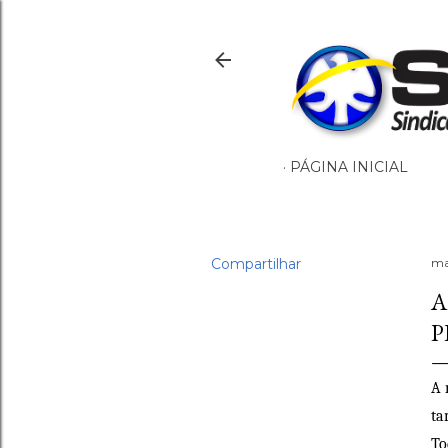
PÁGINA INICIAL
Compartilhar
ma
A
P
A 
ta
To