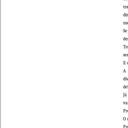
tr
di
me
Se
de
Tr
se
E 
A 
di
de
Já
va
Pr
O 
Pr