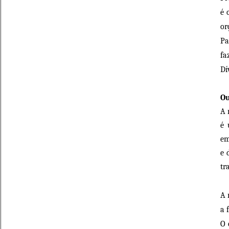
é 
or
Pa
fa
Dí
Ou
A 
é 
em
e 
tr
A 
a 
O 