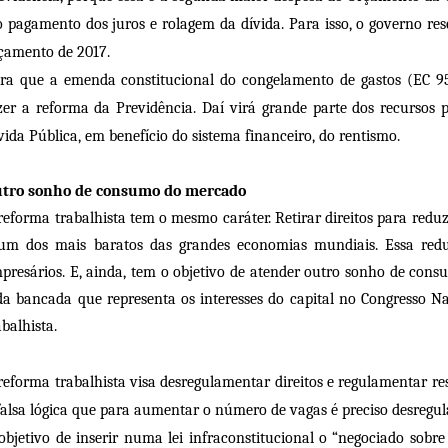
o pagamento dos juros e rolagem da dívida. Para isso, o governo rese
çamento de 2017.
ra que a emenda constitucional do congelamento de gastos (EC 95/
zer a reforma da Previdência. Daí virá grande parte dos recursos p
vida Pública, em benefício do sistema financeiro, do rentismo.
tro sonho de consumo do mercado
reforma trabalhista tem o mesmo caráter. Retirar direitos para reduz
um dos mais baratos das grandes economias mundiais. Essa red
presários. E, ainda, tem o objetivo de atender outro sonho de con
da bancada que representa os interesses do capital no Congresso Na
abalhista.
reforma trabalhista visa desregulamentar direitos e regulamentar r
falsa lógica que para aumentar o número de vagas é preciso desregul
objetivo de inserir numa lei infraconstitucional o “negociado sobre 