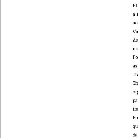
PL
a 
ac
sã
As
m
Po
as
Tr
Tr
or
pa
tr
Po
qu
de 