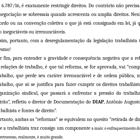
 6.787/16, é exatamente restringir direitos. Do contrário não precisar
negociação se sobressaia quando acrescenta ou amplia direitos. Nen
ordo ou na convenção coletiva o que já está consignado em lei, já q
o inegociáveis ou irrenunciáveis.
sim, portanto, com a desregulamentação da legislação trabalhista
esmo!
r fim, para entender a gravidade e consequência negativa que a ref
 relações de trabalho, é que tal reforma, se for aprovada, vai “co
abalho, que perde seu caráter irrenunciável e de ordem pública, 
abalho, que só se justifica para fazer cumprir os direitos trabalhist
ganização sindical, que passará a enfrentar a pressão do trabal
trão”, refletiu o diretor de Documentação do
DIAP
, Antônio August
abalhista e fontes de direito”.
rtanto, ambas as “reformas” se equivalem no quesito “retirada de dire
e a trabalhista traz consigo um componente
a mais: o enfraquecimento do
retrocesso, realmente, é muito grande.