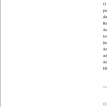
O 
pa
da
Re
Ar
to
(u
A
ad
Ar
H
Co
C