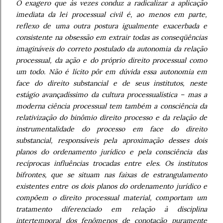
O exagero que às vezes conduz a radicalizar a aplicação
imediata da lei processual civil é, ao menos em parte,
reflexo de uma outra postura igualmente exacerbada e
consistente na obsessão em extrair todas as conseqüências
imagináveis do correto postulado da autonomia da relação
processual, da ação e do próprio direito processual como
um todo. Não é lícito pôr em dúvida essa autonomia em
face do direito substancial e de seus institutos, neste
estágio avançadíssimo da cultura processualística – mas a
moderna ciência processual tem também a consciência da
relativização do binômio direito processo e da relação de
instrumentalidade do processo em face do direito
substancial, responsáveis pela aproximação desses dois
planos do ordenamento jurídico e pela consciência das
recíprocas influências trocadas entre eles. Os institutos
bifrontes, que se situam nas faixas de estrangulamento
existentes entre os dois planos do ordenamento jurídico e
compõem o direito processual material, comportam um
tratamento diferenciado em relação à disciplina
intertemporal dos fenômenos de conotação puramente