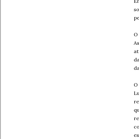
Em
s
pe
O 
As
a
d
da
O 
Lu
re
qu
r
co
es