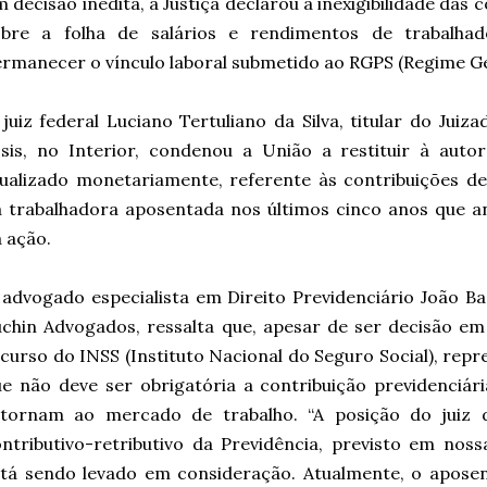
 decisão inédita, a Justiça declarou a inexigibilidade das 
obre a folha de salários e rendimentos de trabalha
rmanecer o vínculo laboral submetido ao RGPS (Regime Ger
juiz federal Luciano Tertuliano da Silva, titular do Juiz
sis, no Interior, condenou a União a restituir à auto
tualizado monetariamente, referente às contribuições 
a trabalhadora aposentada nos últimos cinco anos que 
 ação.
advogado especialista em Direito Previdenciário João Bad
chin Advogados, ressalta que, apesar de ser decisão em 
curso do INSS (Instituto Nacional do Seguro Social), re
e não deve ser obrigatória a contribuição previdenciá
etornam ao mercado de trabalho. “A posição do juiz 
ntributivo-retributivo da Previdência, previsto em noss
tá sendo levado em consideração. Atualmente, o aposen