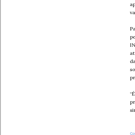
ap
va
Pa
pe
I
at
da
s
pr
“
pr
si
Co