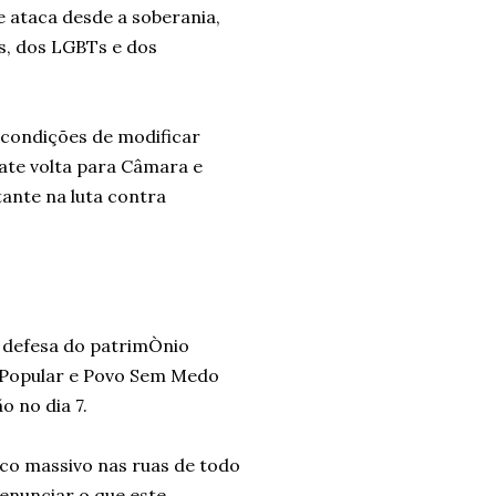
 ataca desde a soberania,
os, dos LGBTs e dos
 condições de modificar
bate volta para Câmara e
ante na luta contra
 defesa do patrimÒnio
l Popular e Povo Sem Medo
 no dia 7.
co massivo nas ruas de todo
enunciar o que este