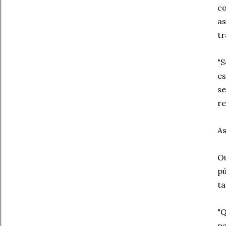
co
as
tr
"S
es
se
re
As
Ou
pú
ta
"Q
pa