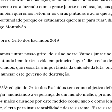
verno está fazendo com a gente [corte na educação, nas p
mbém queremos retomar os caras pintadas e acho que a
ortunidade porque os estudantes querem ir para ruas", di
go Montalvão.
bre o Grito dos Excluídos 2019
amos juntar nosso grito, do sul ao norte. Vamos juntar n
ntando bem forte: a vida em primeiro lugar", diz trecho d
cluídos, que ressalta a importância da unidade da luta, o
nunciar este governo de destruição.
25Âª edição do Grito dos Excluídos tem como objetivo def
gar, anunciando a esperança de um mundo melhor, promo
s males causados por este modelo econÒmico e como lem
z, alerta para insustentabilidade deste sistema: "Este sis