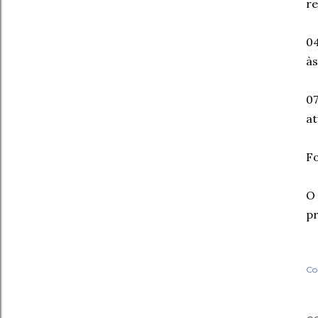
re
04
às
07
at
Fo
O 
pr
Co