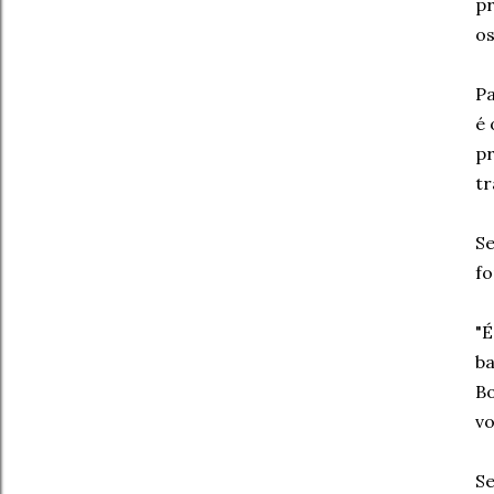
pr
os
Pa
é 
pr
tr
Se
fo
"É
ba
Bo
vo
Se