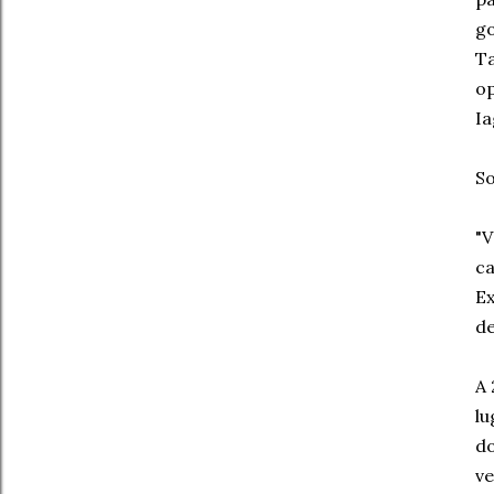
go
Ta
op
Ia
So
"V
ca
Ex
de
A 
lu
do
ve