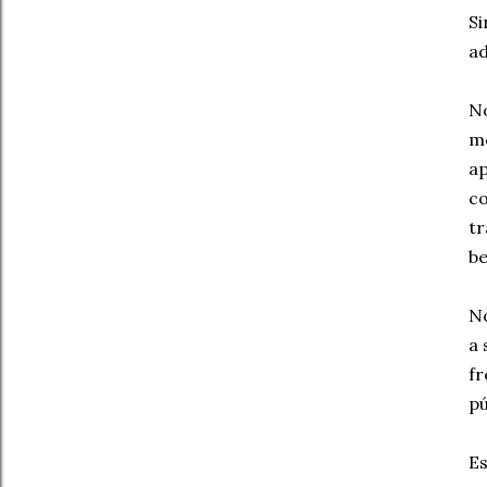
Si
ad
No
mo
ap
co
tr
be
No
a 
fr
pú
Es