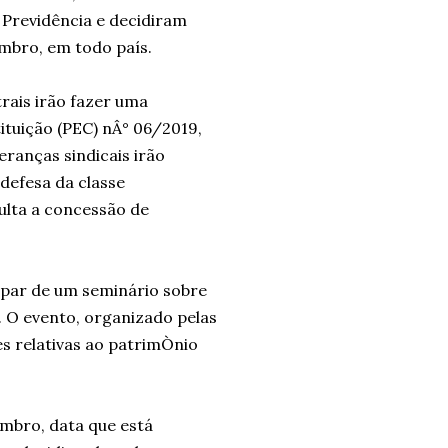
 Previdência e decidiram
embro, em todo país.
rais irão fazer uma
tuição (PEC) nÂ° 06/2019,
ranças sindicais irão
defesa da classe
ulta a concessão de
cipar de um seminário sobre
. O evento, organizado pelas
es relativas ao patrimÒnio
embro, data que está