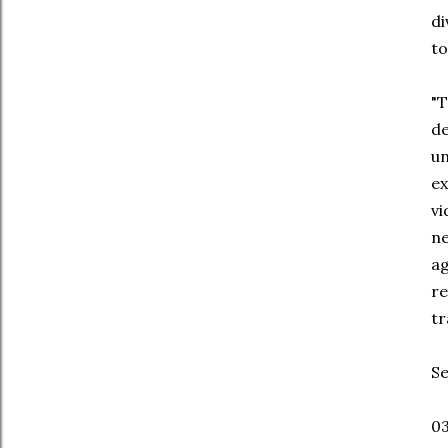
di
to
"T
de
un
ex
vi
ne
ag
re
tr
Se
03