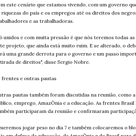
m este cenário que estamos vivendo, com um governo que
 riquezas do país e os empregos até os direitos dos negr
abalhadores e as trabalhadoras.
ó unidos e com muita pressão é que nós teremos todas as
te projeto, que ainda está muito ruim. E se alterado, o de
rá uma grande derrota para o governo e um passo import
tirada de direitos", disse Sergio Nobre.
 frentes e outras pautas
tras pautas também foram discutidas na reunião, como a
blico, emprego, AmazÒnia e a educação. As frentes Brasi
mbém participaram da reunião e confirmaram participação
ueremos jogar peso no dia 7 e também colocaremos o blo
ís em defesa da educação, da AmazÒnia e do Brasil para d