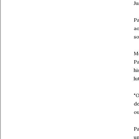
Ju
Pa
ao
so
Me
Pa
hi
lu
"O
de
ou
Pa
um