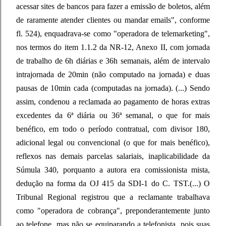
acessar sites de bancos para fazer a emissão de boletos, além
de raramente atender clientes ou mandar emails", conforme
fl. 524), enquadrava-se como "operadora de telemarketing",
nos termos do item 1.1.2 da NR-12, Anexo II, com jornada
de trabalho de 6h diárias e 36h semanais, além de intervalo
intrajornada de 20min (não computado na jornada) e duas
pausas de 10min cada (computadas na jornada). (...) Sendo
assim, condenou a reclamada ao pagamento de horas extras
excedentes da 6ª diária ou 36ª semanal, o que for mais
benéfico, em todo o período contratual, com divisor 180,
adicional legal ou convencional (o que for mais benéfico),
reflexos nas demais parcelas salariais, inaplicabilidade da
Súmula 340, porquanto a autora era comissionista mista,
dedução na forma da OJ 415 da SDI-1 do C. TST.(...) O
Tribunal Regional registrou que a reclamante trabalhava
como "operadora de cobrança", preponderantemente junto
ao telefone, mas não se equiparando a telefonista, pois suas