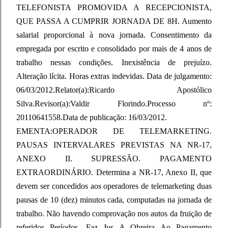
TELEFONISTA PROMOVIDA A RECEPCIONISTA,
QUE PASSA A CUMPRIR JORNADA DE 8H. Aumento
salarial proporcional à nova jornada. Consentimento da
empregada por escrito e consolidado por mais de 4 anos de
trabalho nessas condições. Inexistência de prejuízo.
Alteração lícita. Horas extras indevidas. Data de julgamento:
06/03/2012.Relator(a):Ricardo Apostólico
Silva.Revisor(a):Valdir Florindo.Processo nº:
20110641558.Data de publicação: 16/03/2012.
EMENTA:OPERADOR DE TELEMARKETING.
PAUSAS INTERVALARES PREVISTAS NA NR-17,
ANEXO II. SUPRESSÃO. PAGAMENTO
EXTRAORDINÁRIO. Determina a NR-17, Anexo II, que
devem ser concedidos aos operadores de telemarketing duas
pausas de 10 (dez) minutos cada, computadas na jornada de
trabalho. Não havendo comprovação nos autos da fruição de
referidos Períodos, Faz Jus A Obreira Ao Pagamento