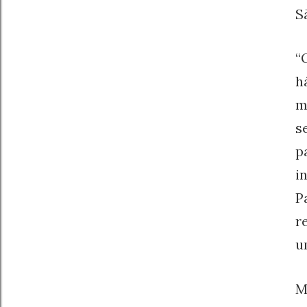
S
“
h
m
s
p
i
P
r
u
M