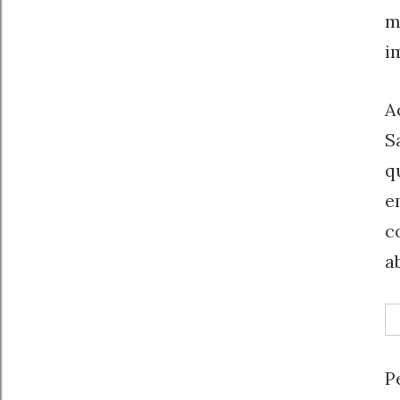
m
i
A
S
q
e
c
a
P