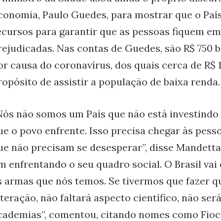
conomia, Paulo Guedes, para mostrar que o Paí
ecursos para garantir que as pessoas fiquem em
rejudicadas. Nas contas de Guedes, são R$ 750 b
or causa do coronavírus, dos quais cerca de R$ 
ropósito de assistir a população de baixa renda.
Nós não somos um País que não está investindo
ue o povo enfrente. Isso precisa chegar às pess
ue não precisam se desesperar”, disse Mandetta.
m enfrentando o seu quadro social. O Brasil vai 
s armas que nós temos. Se tivermos que fazer q
lteração, não faltará aspecto científico, não ser
cademias”, comentou, citando nomes como Fiocr