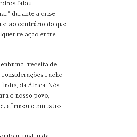
edros falou
ar” durante a crise
e, ao contrário do que
lquer relação entre
nenhuma “receita de
o considerações... acho
Índia, da África. Nós
ara o nosso povo,
”, afirmou o ministro
so do ministro da