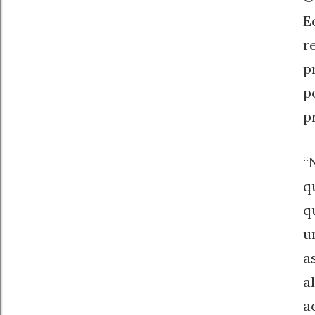
E
r
p
p
p
“
q
q
u
a
a
a