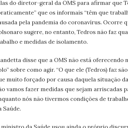
alas do diretor-geral da OMS para afirmar que T
praticamente” que os informais “têm que trabalh
ausada pela pandemia do coronavírus. Ocorre qu
olsonaro sugere, no entanto, Tedros não faz qua
rabalho e medidas de isolamento.
andetta disse que a OMS não está oferecendo 
olo” sobre como agir. “O que ele (Tedros) faz sã
ue muito forçado por causa daquela situação da 
ão vamos fazer medidas que sejam arriscadas p
nquanto nós não tivermos condições de trabalho
a Saúde.
 ministro da Saúde usou ainda o próprio discur