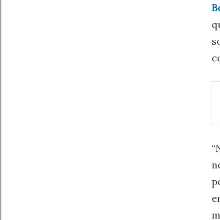
B
q
s
c
“
n
p
e
m