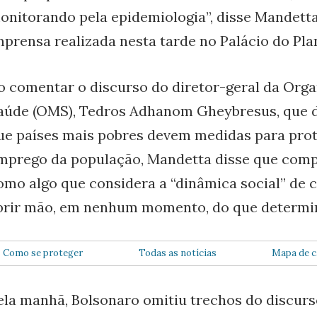
onitorando pela epidemiologia”, disse Mandetta
mprensa realizada nesta tarde no Palácio do Pla
o comentar o discurso do diretor-geral da Org
aúde (OMS), Tedros Adhanom Gheybresus, que d
ue países mais pobres devem medidas para prot
mprego da população, Mandetta disse que comp
omo algo que considera a “dinâmica social” de
brir mão, em nenhum momento, do que determin
Como se proteger
Todas as notícias
Mapa de c
ela manhã, Bolsonaro omitiu trechos do discurs