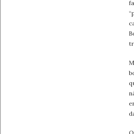
f
“
c
B
t
M
b
q
n
e
d
O