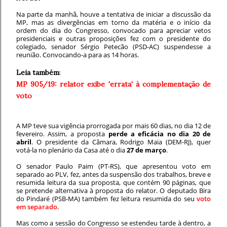
Na parte da manhã, houve a tentativa de iniciar a discussão da
MP, mas as divergências em torno da matéria e o início da
ordem do dia do Congresso, convocado para apreciar vetos
presidenciais e outras proposições fez com o presidente do
colegiado, senador Sérgio Petecão (PSD-AC) suspendesse a
reunião. Convocando-a para as 14 horas.
Leia também
:
MP 905/19: relator exibe 'errata' à complementação de
voto
A MP teve sua vigência prorrogada por mais 60 dias, no dia 12 de
fevereiro. Assim, a proposta
perde a eficácia no dia 20 de
abril
. O presidente da Câmara, Rodrigo Maia (DEM-RJ), quer
votá-la no plenário da Casa até o dia
27 de março
.
O senador Paulo Paim (PT-RS), que apresentou voto em
separado ao PLV, fez, antes da suspensão dos trabalhos, breve e
resumida leitura da sua proposta, que contém 90 páginas, que
se pretende alternativa à proposta do relator. O deputado Bira
do Pindaré (PSB-MA) também fez leitura resumida do seu
voto
em separado
.
Mas como a sessão do Congresso se estendeu tarde à dentro, a