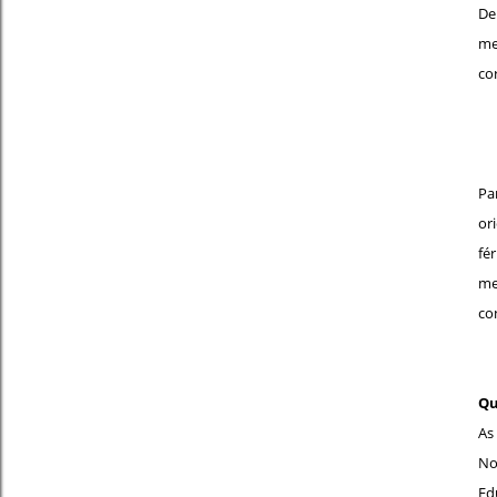
De
me
co
Pa
or
fé
me
co
Qu
As
No
Ed