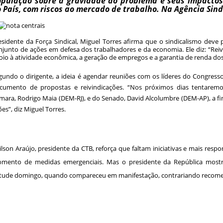
pulação sobre a gravidade do problema e seus impactos
 País, com riscos ao mercado de trabalho. Na Agência Sind
esidente da Força Sindical, Miguel Torres afirma que o sindicalismo dev
njunto de ações em defesa dos trabalhadores e da economia. Ele diz: “Re
oio à atividade econômica, a geração de empregos e a garantia de renda dos
gundo o dirigente, a ideia é agendar reuniões com os líderes do Congres
cumento de propostas e reivindicações. “Nos próximos dias tentarem
mara, Rodrigo Maia (DEM-RJ), e do Senado, David Alcolumbre (DEM-AP), a f
ões”, diz Miguel Torres.
ilson Araújo, presidente da CTB, reforça que faltam iniciativas e mais resp
mento de medidas emergenciais. Mas o presidente da República mostr
itude domingo, quando compareceu em manifestação, contrariando recome