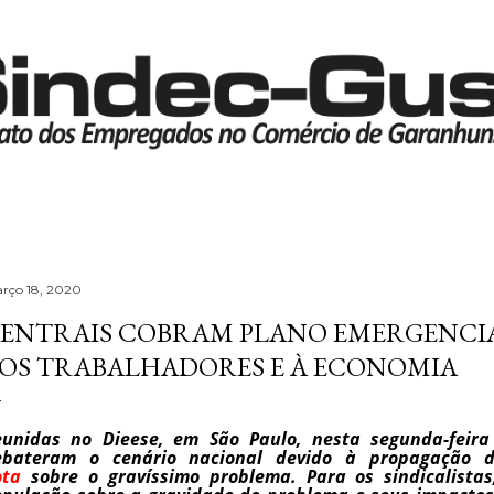
Pular para o conteúdo principal
rço 18, 2020
ENTRAIS COBRAM PLANO EMERGENCI
OS TRABALHADORES E À ECONOMIA
unidas no Dieese, em São Paulo, nesta segunda-feira (
ebateram o cenário nacional devido à propagação 
ota
sobre o gravíssimo problema. Para os sindicalistas,