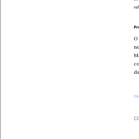
re
Pr
O 
n
M
co
da
Co
C