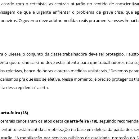
 acordo com o cetebista, as centrais atuarão no sentido de conscientiza
nsagem de que é urgente enfrentar o problema da grave crise, que a
ronavírus. O governo deve adotar medidas reais pra amenizar esses impacto
ra o Dieese, o conjunto da classe trabalhadora deve ser protegido. Fausto 
ienta que o sindicalismo deve estar atento para que trabalhadores não 
rias coletivas, banco de horas e outras medidas unilaterais. “Devemos garant
canismos pra que isso se efetive. Nesse momento, é preciso proteger os t
nta dessa epidemia” alerta.
arta-feira (18)
 centrais cancelaram os atos desta
quarta-feira (18)
, seguindo recomenda
 entanto, está mantida a mobilização na base em defesa da pauta dos ser
ucação. “A mobilização por serviços públicos de qualidade, proteção do