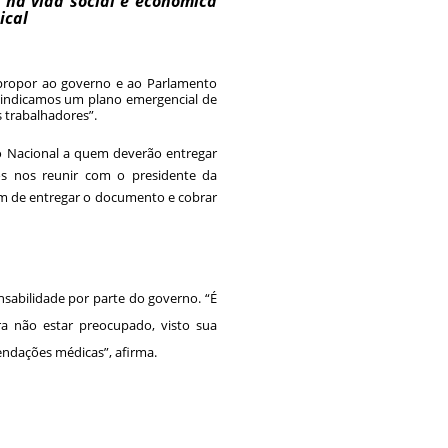
 na vida social e econômica
ical
e propor ao governo e ao Parlamento
ivindicamos um plano emergencial de
 trabalhadores”.
so Nacional a quem deverão entregar
os nos reunir com o presidente da
im de entregar o documento e cobrar
onsabilidade por parte do governo. “É
a não estar preocupado, visto sua
ndações médicas”, afirma.