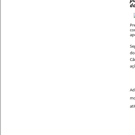
po
do
Pr
co
ap
Se
do
Câ
aç
Ad
mo
at