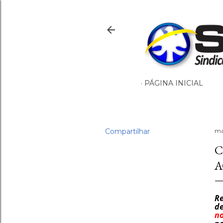
PÁGINA INICIAL
Compartilhar
ma
C
A
Re
d
n