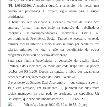
renda, a ser concedido durante a pandemia do novo coronavírus
(
PL 1.066/2020
). A medida durará, a princípio, três meses, mas
poderá ser prorrogada. O projeto segue agora para a sanção
presidencial.
O benefício será destinado a cidadãos maiores de idade sem
emprego formal, mas que estão na condição de trabalhadores
informais, microempreendedores individuais (MEI) ou
contribuintes da Previdência Social. Também é necessário ter renda
familiar mensal inferior a meio salário mínimo per capita ou três
salários mínimos no total e não ser beneficiário de outros
programas sociais ou do seguro-desemprego.
Para cada família beneficiada, a concessão do auxílio ficará
limitada a dois membros, de modo que cada grupo familiar poderá
receber até R$ 1.200. Depois da sanção, o início dos pagamentos
dependerá de regulamentação do Poder Executivo.
O presidente do Senado, Davi Alcolumbre — que contraiu a covid-
19 e está afastado, em tratamento —, publicou nas suas redes
sociais mensagem na qual pede ao presidente da República, Jair
Bolsonaro, que sancione imediatamente o PL 1.066/2020.