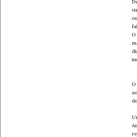
De
vi
ou
fa
O 
ma
di
in
O 
a
de
U
Au
r