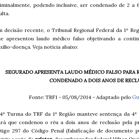
iminalmente, podendo inclusive, ser condenado de 2 a 
lta.
 decisão recente, o Tribunal Regional Federal da 1ª R
ue apresentou laudo médico falso objetivando a conti
xílio-doença. Veja notícia abaixo:
SEGURADO APRESENTA LAUDO MÉDICO FALSO PARA R
CONDENADO A DOIS ANOS DE REC
Fonte: TRF1 - 05/08/2014 - Adaptado pelo
Gu
4ª Turma do TRF da 1ª Região manteve sentença da 4ª V
rá que condenou o réu a dois anos de reclusão pela pr
tigo 297 do Código Penal (falsificação de documento pú
guiu o voto do
relator
, desembargador federal Hilton Que