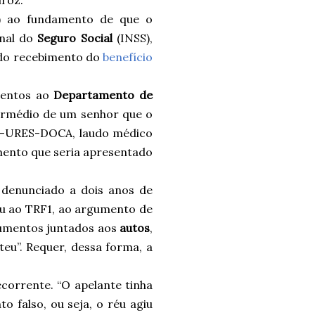
F) ao fundamento de que o
onal do
Seguro Social
(INSS),
 do recebimento do
benefício
imentos ao
Departamento de
termédio de um senhor que o
CA-URES-DOCA, laudo médico
mento que seria apresentado
 denunciado a dois anos de
eu ao TRF1, ao argumento de
cumentos juntados aos
autos
,
u”. Requer, dessa forma, a
corrente. “O apelante tinha
o falso, ou seja, o réu agiu