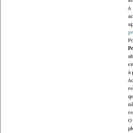
A
ac
ap
pr
Po
Po
a
em
à 
Ao
re
qu
nã
re
O 
pl