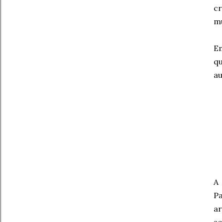
cr
mu
Em
q
au
A 
Pa
ar
se