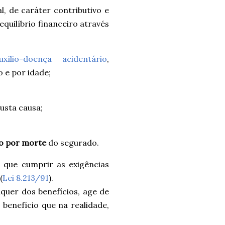
l, de caráter contributivo e
equilíbrio financeiro através
uxílio-doença acidentário
,
 e por idade;
usta causa;
o por morte
do segurado.
á que cumprir as exigências
(
Lei 8.213/91
).
lquer dos benefícios, age de
benefício que na realidade,