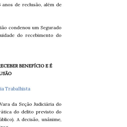
6 anos de reclusão, além de
egião condenou um Segurado
nuidade do recebimento do
ECEBER BENEFÍCIO E É
LUSÃO
ia Trabalhista
ara da Seção Judiciária do
ática do delito previsto do
blico). A decisão, unânime,
iroz.