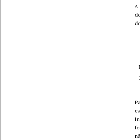
A 
de
do
Pa
es
In
fo
nã