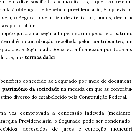
ntre os diversos ilícitos acima citados, o que ocorre co
ncula à obtenção de benefício previdenciário, é o previsto
 seja, o Segurado se utiliza de atestados, laudos, decl
lsos para tal fim.
objeto jurídico assegurado pela norma penal é o patrimô
terial é a contribuição recolhida pelos contribuintes, um
spõe que a Seguridade Social será financiada por toda a 
direta, nos
termos da lei
.
benefício concedido ao Segurado por meio de documento
o
patrimônio da sociedade
na medida em que as contribui
stino diverso do estabelecido pela Constituição Federal.
ma vez comprovada a concessão indevida (mediante f
tarquia Previdenciária, o Segurado pode ser condenado 
ecebidos, acrescidos de juros e correção monetá