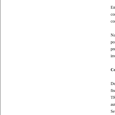
Em
co
co
Na
po
pr
in
Co
De
fi
TR
au
Se