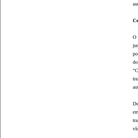
au
Ce
O 
ju
po
do
“C
tr
au
De
em
tr
ví