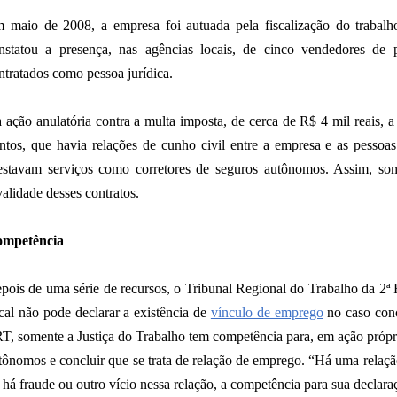
 maio de 2008, a empresa foi autuada pela fiscalização do trabal
nstatou a presença, nas agências locais, de cinco vendedores de p
ntratados como pessoa jurídica.
 ação anulatória contra a multa imposta, de cerca de R$ 4 mil reais, 
ntos, que havia relações de cunho civil entre a empresa e as pessoas
estavam serviços como corretores de seguros autônomos. Assim, some
validade desses contratos.
mpetência
pois de uma série de recursos, o Tribunal Regional do Trabalho da 2ª 
scal não pode declarar a existência de
vínculo de emprego
no caso con
T, somente a Justiça do Trabalho tem competência para, em ação própria
tônomos e concluir que se trata de relação de emprego. “Há uma relação
 há fraude ou outro vício nessa relação, a competência para sua declara