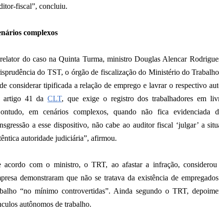
ditor-fiscal”, concluiu.
nários complexos
relator do caso na Quinta Turma, ministro Douglas Alencar Rodrigue
risprudência do TST, o órgão de fiscalização do Ministério do Trabalho
de considerar tipificada a relação de emprego e lavrar o respectivo a
 artigo 41 da
CLT
, que exige o registro dos trabalhadores em livr
ontudo, em cenários complexos, quando não fica evidenciada d
ansgressão a esse dispositivo, não cabe ao auditor fiscal ‘julgar’ a si
têntica autoridade judiciária”, afirmou.
 acordo com o ministro, o TRT, ao afastar a infração, considerou
presa demonstraram que não se tratava da existência de empregados 
abalho “no mínimo controvertidas”. Ainda segundo o TRT, depoimen
nculos autônomos de trabalho.