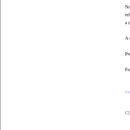
No
re
a 
A 
Pr
Fo
Co
C