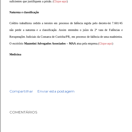
suficientes que justifiquem a prisão.
(
Clique aqui
)
Natureza e classificação
Crédito trabalhista cedido a terceiro em processo de falência regida pelo decreto-lei 7.661/45
não perde a natureza e a classificação. Assim entendeu o juízo da 2ª vara de Falências e
Recuperações Judiciais da Comarca de Curitiba/PR, em processo de falência de uma madeireira.
O escritório
Mazzotini Advogados Associados – MAA
atua pela empresa.
(
Clique aqui
)
Medicina
Compartilhar
Enviar esta postagem
COMENTÁRIOS