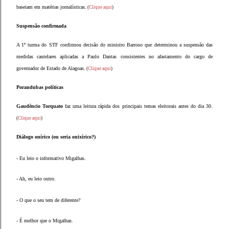
baseiam em matérias jornalísticas.
(
Clique aqui
)
Suspensão confirmada
A 1ª turma do STF confirmou decisão do ministro Barroso que determinou a suspensão das
medidas cautelares aplicadas a Paulo Dantas consistentes no afastamento do cargo de
governador de Estado de Alagoas.
(
Clique aqui
)
Porandubas políticas
Gaudêncio Torquato
faz uma leitura rápida dos principais temas eleitorais antes do dia 30.
(
Clique aqui
)
Diálogo onírico (ou seria onixírico?)
- Eu leio o informativo Migalhas.
- Ah, eu leio outro.
- O que o seu tem de diferente?
- É melhor que o Migalhas.