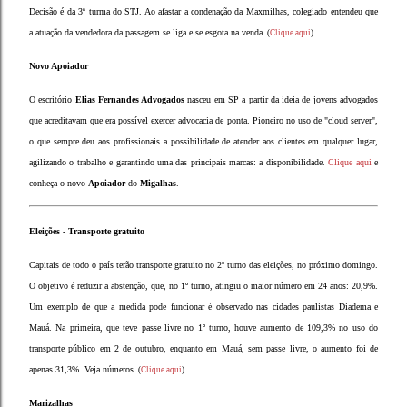
Decisão é da 3ª turma do STJ. Ao afastar a condenação da Maxmilhas, colegiado entendeu que
a atuação da vendedora da passagem se liga e se esgota na venda.
(
Clique aqui
)
Novo Apoiador
O escritório
Elias Fernandes Advogados
nasceu em SP a partir da ideia de jovens advogados
que acreditavam que era possível exercer advocacia de ponta. Pioneiro no uso de "cloud server",
o que sempre deu aos profissionais a possibilidade de atender aos clientes em qualquer lugar,
agilizando o trabalho e garantindo uma das principais marcas: a disponibilidade.
Clique aqui
e
conheça o novo
Apoiador
do
Migalhas
.
Eleições - Transporte gratuito
Capitais de todo o país terão transporte gratuito no 2º turno das eleições, no próximo domingo.
O objetivo é reduzir a abstenção, que, no 1º turno, atingiu o maior número em 24 anos: 20,9%.
Um exemplo de que a medida pode funcionar é observado nas cidades paulistas Diadema e
Mauá. Na primeira, que teve passe livre no 1º turno, houve aumento de 109,3% no uso do
transporte público em 2 de outubro, enquanto em Mauá, sem passe livre, o aumento foi de
apenas 31,3%. Veja números.
(
Clique aqui
)
Marizalhas