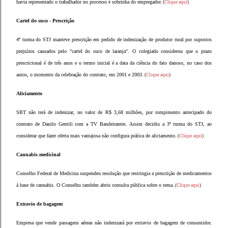
havia representado o trabalhador no processo é sobrinha do empregador.
(
Clique aqui
)
Cartel do suco - Prescrição
4ª turma do STJ manteve prescrição em pedido de indenização de produtor rural por supostos
prejuízos causados pelo "cartel do suco de laranja". O colegiado considerou que o prazo
prescricional é de três anos e o termo inicial é a data da ciência do fato danoso, no caso dos
autos, o momento da celebração do contrato, em 2001 e 2003.
(
Clique aqui
)
Aliciamento
SBT não terá de indenizar, no valor de R$ 3,68 milhões, por rompimento antecipado do
contrato de Danilo Gentili com a TV Bandeirantes. Assim decidiu a 3ª turma do STJ, ao
considerar que fazer oferta mais vantajosa não configura prática de aliciamento.
(
Clique aqui
)
Cannabis medicinal
Conselho Federal de Medicina suspendeu resolução que restringia a prescrição de medicamentos
à base de cannabis. O Conselho também abriu consulta pública sobre o tema.
(
Clique aqui
)
Extravio de bagagem
Empresa que vende passagens aéreas não indenizará por extravio de bagagem de consumidor.