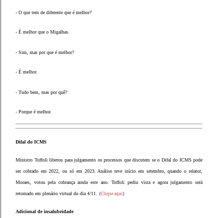
- O que tem de diferente que é melhor?
- É melhor que o Migalhas.
- Sim, mas por que é melhor?
- É melhor.
- Tudo bem, mas por quê?
- Porque é melhor.
Difal do ICMS
Ministro Toffoli liberou para julgamento os processos que discutem se o Difal do ICMS pode
ser cobrado em 2022, ou só em 2023. Análise teve início em setembro, quando o relator,
Moraes, votou pela cobrança ainda este ano. Toffoli pediu vista e agora julgamento será
retomado em plenário virtual do dia 4/11.
(
Clique aqui
)
Adicional de insalubridade