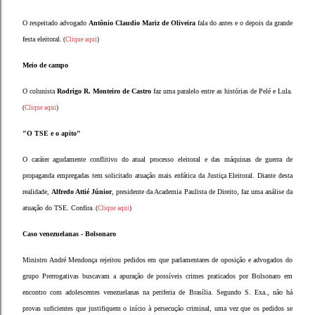
O respeitado advogado
Antônio Claudio Mariz de Oliveira
fala do antes e o depois da grande
festa eleitoral.
(
Clique aqui
)
Meio de campo
O colunista
Rodrigo R. Monteiro de Castro
faz uma paralelo entre as histórias de Pelé e Lula.
(
Clique aqui
)
"O TSE e o apito"
O caráter agudamente conflitivo do atual processo eleitoral e das máquinas de guerra de
propaganda empregadas tem solicitado atuação mais enfática da Justiça Eleitoral. Diante desta
realidade,
Alfredo Attié Júnior
, presidente da Academia Paulista de Direito, faz uma análise da
atuação do TSE. Confira.
(
Clique aqui
)
Caso venezuelanas - Bolsonaro
Ministro André Mendonça rejeitou pedidos em que parlamentares de oposição e advogados do
grupo Prerrogativas buscavam a apuração de possíveis crimes praticados por Bolsonaro em
encontro com adolescentes venezuelanas na periferia de Brasília. Segundo S. Exa., não há
provas suficientes que justifiquem o início à persecução criminal, uma vez que os pedidos se