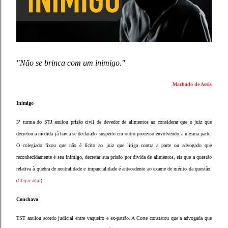
"Não se brinca com um inimigo."
Machado de Assis
Inimigo
3ª turma do STJ anulou prisão civil de devedor de alimentos ao considerar que o juiz que
decretou a medida já havia se declarado suspeito em outro processo envolvendo a mesma parte.
O colegiado fixou que não é lícito ao juiz que litiga contra a parte ou advogado que
reconhecidamente é seu inimigo, decretar sua prisão por dívida de alimentos, eis que a questão
relativa à quebra de neutralidade e imparcialidade é antecedente ao exame de mérito da questão.
(
Clique aqui
)
Conchavo
TST anulou acordo judicial entre vaqueiro e ex-patrão. A Corte constatou que a advogada que