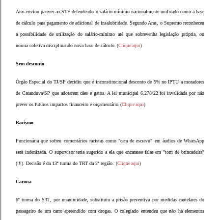
Aras enviou parecer ao STF defendendo o salário-mínimo nacionalmente unificado como a base
de cálculo para pagamento de adicional de insalubridade. Segundo Aras, o Supremo reconheceu
a possibilidade de utilização do salário-mínimo até que sobrevenha legislação própria, ou
norma coletiva disciplinando nova base de cálculo.
(
Clique aqui
)
Sem desconto
Órgão Especial do TJ/SP decidiu que é inconstitucional desconto de 5% no IPTU a moradores
de Catanduva/SP que adotarem cães e gatos. A lei municipal 6.278/22 foi invalidada por não
prever os futuros impactos financeiro e orçamentário
. (
Clique aqui
)
Racismo
Funcionária que sofreu comentários racistas como "cara de escravo" em áudios de WhatsApp
será indenizada. O supervisor teria sugerido a ela que encarasse falas em "tom de brincadeira"
(!!!). Decisão é da 13ª turma do TRT da 2ª região.
(
Clique aqui
)
Carona
6ª turma do STJ, por unanimidade, substituiu a prisão preventiva por medidas cautelares do
passageiro de um carro apreendido com drogas. O colegiado entendeu que não há elementos