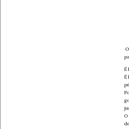
Os
pa
É 
É 
pú
Po
go
ju
O 
de