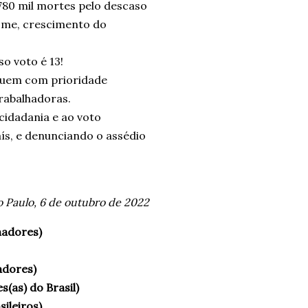
780 mil mortes pelo descaso
fome, crescimento do
o voto é 13!
iquem com prioridade
trabalhadoras.
cidadania e ao voto
s, e denunciando o assédio
o Paulo, 6 de outubro de 2022
hadores)
adores)
(as) do Brasil)
ileiros)