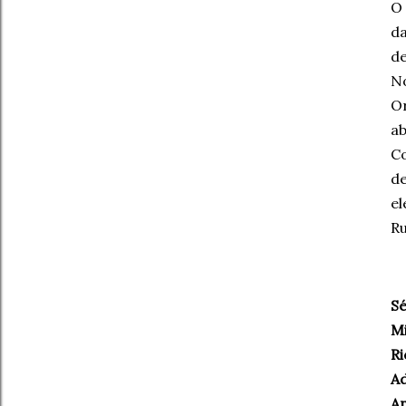
O 
da
de
No
Or
ab
Co
de
el
Ru
Sé
Mi
Ri
Ad
An