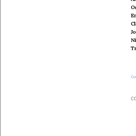
Os
Em
Cl
Jo
Ni
T
Co
C