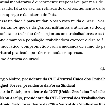
atual mandatário é diretamente responsável por mais de 
 saúde, falta de vacina, retirada de direitos, aumento da 
semprego e da miséria do País.
ssa unidade é para mudar. Nosso voto muda o Brasil. Noss
ientamos que os dirigentes, militantes e ativistas se ded
soluta no trabalho de base juntos aos trabalhadores e às 
nclamamos a população trabalhadora exercer o direito à 
mocrático, comprometido com a mudança de rumo do paí
eitoral praticada por determinadas empresas.
mo à vitória do Brasil!
Sã
rgio Nobre, presidente da CUT (Central Única dos Trabal
guel Torres, presidente da Força Sindical
cardo Patah, presidente da UGT (União Geral dos Trabalh
ilson Araújo, presidente da CTB (Central dos Trabalhadores
tonio Neto, presidente da CSB (Central dos Sindicatos Bras