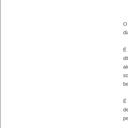
O
di
É
di
a
so
b
É 
d
p