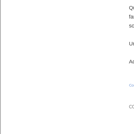
Qu
f
so
U
Ad
Co
C