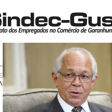
Pular para o conteúdo principal
rço 27, 2018
EM IMPOSTO, SINDICATOS PRECISAM 
ARA SOBREVIVER
João Batista Brito Pereira
, presidente do Tribunal