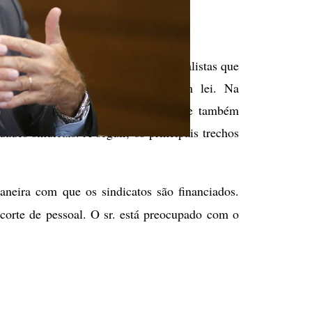
: Dida Sampaio/Estadão
mão da expectativa de alguns sindicalistas que
 voluntária a ser regulamentada em lei. Na
o Pereira defendeu a autorregulação e também
dades sindicais. A seguir, os principais trechos
aneira com que os sindicatos são financiados.
corte de pessoal. O sr. está preocupado com o