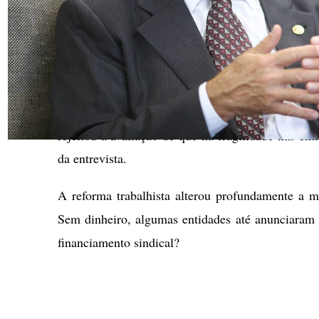
Demanda trabalhista não vai parar, diz Brito Pereira Foto
A posição do novo presidente do TST vai na contra
esperavam apoio a uma eventual contribuição
entrevista concedida ao
Estadão/Broadcast
, Brit
rejeitou a avaliação de que há fragilidade nas enti
da entrevista.
A reforma trabalhista alterou profundamente a m
Sem dinheiro, algumas entidades até anunciaram 
financiamento sindical?