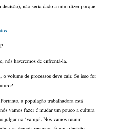
a decisão), não seria dado a mim dizer porque
atos
l?
de, nós haveremos de enfrentá-la.
, o volume de processos deve cair. Se isso for
uturo?
Portanto, a população trabalhadora está
nós vamos fazer é mudar um pouco a cultura
os julgar no ‘varejo’. Nós vamos reunir
 julgar os demais recursos. É uma decisão