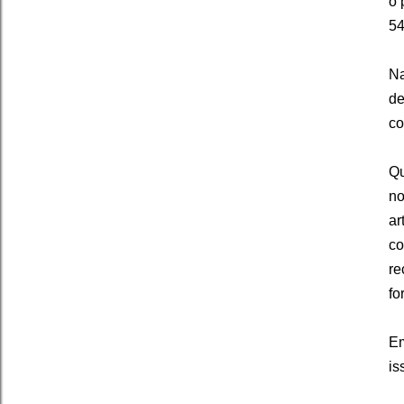
o 
54
Na
de
co
Qu
no
ar
co
re
fo
Em
is