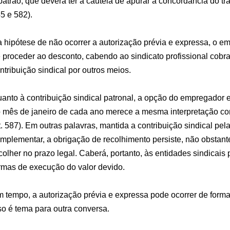
patrão, que deverá ter a cautela de apurar a concordância do tra
5 e 582).
 hipótese de não ocorrer a autorização prévia e expressa, o 
 proceder ao desconto, cabendo ao sindicato profissional cobrar 
ntribuição sindical por outros meios.
anto à contribuição sindical patronal, a opção do empregador
 mês de janeiro de cada ano merece a mesma interpretação con
t. 587). Em outras palavras, mantida a contribuição sindical pel
mplementar, a obrigação de recolhimento persiste, não obsta
colher no prazo legal. Caberá, portanto, às entidades sindicais 
rmas de execução do valor devido.
 tempo, a autorização prévia e expressa pode ocorrer de forma 
so é tema para outra conversa.