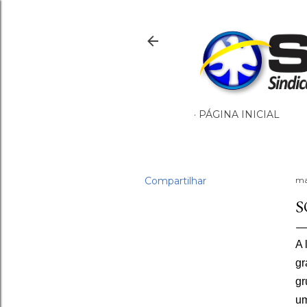
PÁGINA INICIAL
Compartilhar
ma
S
A 
gr
gr
um