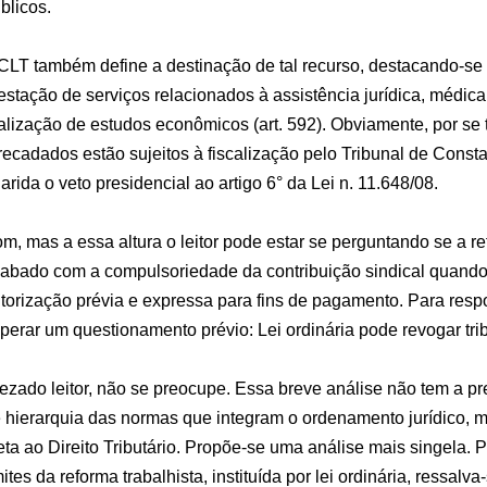
blicos.
CLT também define a destinação de tal recurso, destacando-se 
estação de serviços relacionados à assistência jurídica, médic
alização de estudos econômicos (art. 592). Obviamente, por se tr
recadados estão sujeitos à fiscalização pelo Tribunal de Cons
arida o veto presidencial ao artigo 6° da Lei n. 11.648/08.
m, mas a essa altura o leitor pode estar se perguntando se a ref
abado com a compulsoriedade da contribuição sindical quando 
torização prévia e expressa para fins de pagamento. Para resp
perar um questionamento prévio: Lei ordinária pode revogar tri
ezado leitor, não se preocupe. Essa breve análise não tem a pr
 hierarquia das normas que integram o ordenamento jurídico, m
eta ao Direito Tributário. Propõe-se uma análise mais singela. P
mites da reforma trabalhista, instituída por lei ordinária, ressalv