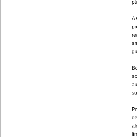
pú
A 
pr
re
ar
gu
Bo
ac
au
su
Pr
de
af
li