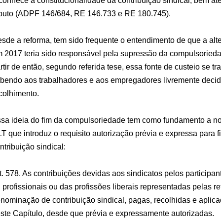
conhece a constitucionalidade da contribuição sindical, bem ate
ibuto (ADPF 146/684, RE 146.733 e RE 180.745).
sde a reforma, tem sido frequente o entendimento de que a alte
 2017 teria sido responsável pela supressão da compulsoriedad
rtir de então, segundo referida tese, essa fonte de custeio se tr
bendo aos trabalhadores e aos empregadores livremente decidi
colhimento.
sa ideia do fim da compulsoriedade tem como fundamento a no
T que introduz o requisito autorização prévia e expressa para 
ntribuição sindical:
t. 578. As contribuições devidas aos sindicatos pelos particip
 profissionais ou das profissões liberais representadas pelas r
nominação de contribuição sindical, pagas, recolhidas e aplic
ste Capítulo, desde que prévia e expressamente autorizadas.