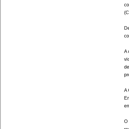
co
(C
De
co
A 
vi
de
pr
A 
Em
en
O 