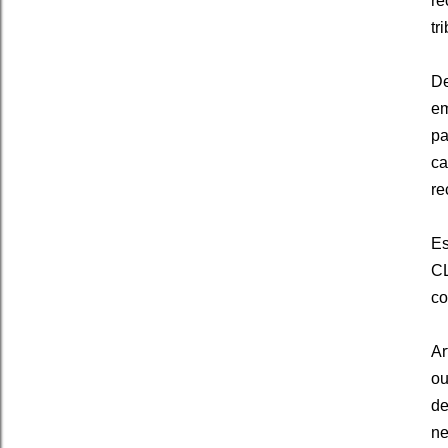
re
tr
De
em
pa
ca
re
Es
CL
co
Ar
ou
de
ne