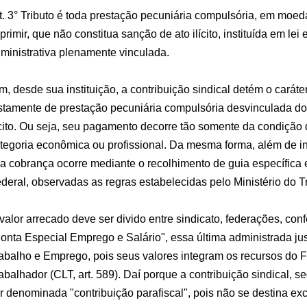
t. 3° Tributo é toda prestação pecuniária compulsória, em moed
primir, que não constitua sanção de ato ilícito, instituída em le
ministrativa plenamente vinculada.
m, desde sua instituição, a contribuição sindical detém o caráter 
stamente de prestação pecuniária compulsória desvinculada do
ícito. Ou seja, seu pagamento decorre tão somente da condição
tegoria econômica ou profissional. Da mesma forma, além de ins
a cobrança ocorre mediante o recolhimento de guia específica
deral, observadas as regras estabelecidas pelo Ministério do 
valor arrecado deve ser divido entre sindicato, federações, conf
onta Especial Emprego e Salário", essa última administrada ju
abalho e Emprego, pois seus valores integram os recursos do
abalhador (CLT, art. 589). Daí porque a contribuição sindical, s
r denominada "contribuição parafiscal", pois não se destina ex