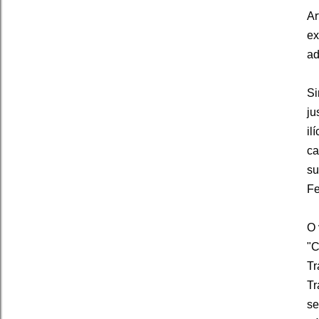
Ar
ex
ad
Si
ju
il
ca
su
Fe
O 
"C
Tr
Tr
se