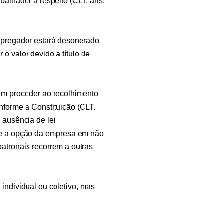
balhador a respeito (CLT, arts.
empregador estará desonerado
o valor devido a título de
 em proceder ao recolhimento
forme a Constituição (CLT,
a ausência de lei
nte a opção da empresa em não
patronais recorrem a outras
individual ou coletivo, mas