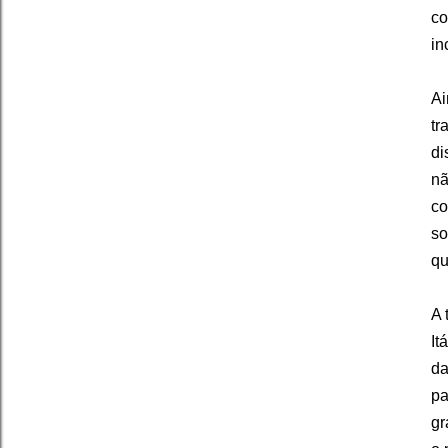
co
in
Ai
tr
di
nã
co
so
qu
A 
It
da
pa
gr