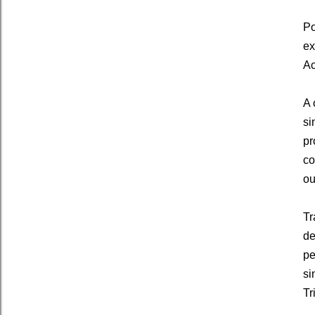
Po
ex
Ac
A 
si
pr
co
ou
Tr
de
pe
si
Tr