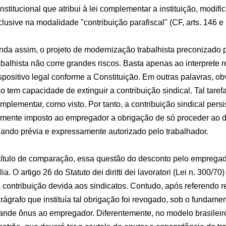
nstitucional que atribui à lei complementar a instituição, modifi
clusive na modalidade "contribuição parafiscal" (CF, arts. 146 e
nda assim, o projeto de modernização trabalhista preconizado 
abalhista não corre grandes riscos. Basta apenas ao interprete r
spositivo legal conforme a Constituição. Em outras palavras, ob
o tem capacidade de extinguir a contribuição sindical. Tal tare
mplementar, como visto. Por tanto, a contribuição sindical persis
mente imposto ao empregador a obrigação de só proceder ao d
ando prévia e expressamente autorizado pelo trabalhador.
título de comparação, essa questão do desconto pelo empregad
ália. O artigo 26 do Statuto dei diritti dei lavoratori (Lei n. 300/
 contribuição devida aos sindicatos. Contudo, após referendo r
rágrafo que instituía tal obrigação foi revogado, sob o fundame
ande ônus ao empregador. Diferentemente, no modelo brasileir