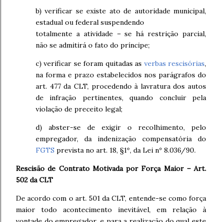
b) verificar se existe ato de autoridade municipal,
estadual ou federal suspendendo
totalmente
a atividade – se há restrição parcial,
não se admitirá o fato do príncipe;
c) verificar se foram quitadas as
verbas rescisórias
,
na forma e prazo estabelecidos nos parágrafos do
art. 477 da CLT, procedendo à lavratura dos autos
de infração pertinentes, quando concluir pela
violação de preceito legal;
d) abster-se de exigir o recolhimento, pelo
empregador, da indenização compensatória do
FGTS
prevista no art. 18, §1º, da Lei nº 8.036/90
.
Rescisão de Contrato Motivada por Força Maior – Art.
502 da CLT
De acordo com o art. 501 da CLT, entende-se como força
maior todo acontecimento inevitável, em relação à
vontade do empregador, e para a realização do qual este