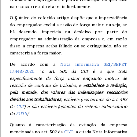
não concorreu, direta ou indiretamente.
O § único do referido artigo dispõe que a imprevidência
do empregador exclui a razão de força maior, ou seja, se
há descuido, imperícia ou desleixo por parte do
empregador na administração da empresa e, em razão
disso, a empresa acaba falindo ou se extinguindo, não se
caracteriza a força maior.
De acordo com a
Nota Informativa SEI/SEPRT
13.448/2020
, “
o
art. 502 da CLT é o que trata
especificamente da força maior enquanto
motivo de
rescisão
de contrato de trabalho, e e
stabelece a
redução,
pela metade, dos valores das indenizações rescisórias
devidas aos trabalhadores
,
estáveis (nos termos do art. 492
da
CLT
) e não estáveis (optantes do sistema indenizatório
do
FGTS
)”
.
Quanto à caracterização da extinção da empresa
mencionada no art. 502 da
CLT
, a citada Nota Informativa