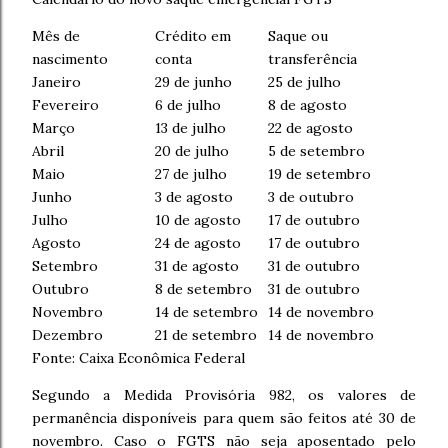
Mês de
Crédito em
Saque ou
nascimento
conta
transferência
Janeiro
29 de junho
25 de julho
Fevereiro
6 de julho
8 de agosto
Março
13 de julho
22 de agosto
Abril
20 de julho
5 de setembro
Maio
27 de julho
19 de setembro
Junho
3 de agosto
3 de outubro
Julho
10 de agosto
17 de outubro
Agosto
24 de agosto
17 de outubro
Setembro
31 de agosto
31 de outubro
Outubro
8 de setembro
31 de outubro
Novembro
14 de setembro
14 de novembro
Dezembro
21 de setembro
14 de novembro
Fonte: Caixa Econômica Federal
Segundo a Medida Provisória 982, os valores de
permanência disponíveis para quem são feitos até 30 de
novembro.
Caso o FGTS não seja aposentado pelo