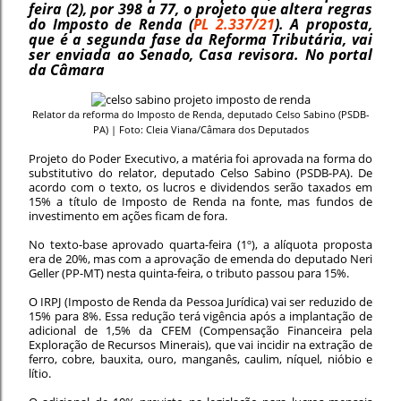
feira (2), por 398 a 77, o projeto que altera regras
do Imposto de Renda (
PL 2.337/21
). A proposta,
que é a segunda fase da Reforma Tributária, vai
ser enviada ao Senado, Casa revisora. No portal
da Câmara
Relator da reforma do Imposto de Renda, deputado Celso Sabino (PSDB-
PA) | Foto: Cleia Viana/Câmara dos Deputados
Projeto do Poder Executivo, a matéria foi aprovada na forma do
substitutivo do relator, deputado Celso Sabino (PSDB-PA). De
acordo com o texto, os lucros e dividendos serão taxados em
15% a título de Imposto de Renda na fonte, mas fundos de
investimento em ações ficam de fora.
No texto-base aprovado quarta-feira (1º), a alíquota proposta
era de 20%, mas com a aprovação de emenda do deputado Neri
Geller (PP-MT) nesta quinta-feira, o tributo passou para 15%.
O IRPJ (Imposto de Renda da Pessoa Jurídica) vai ser reduzido de
15% para 8%. Essa redução terá vigência após a implantação de
adicional de 1,5% da CFEM (Compensação Financeira pela
Exploração de Recursos Minerais), que vai incidir na extração de
ferro, cobre, bauxita, ouro, manganês, caulim, níquel, nióbio e
lítio.