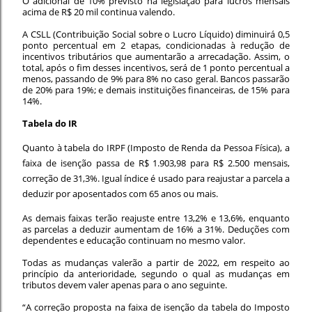
O adicional de 10% previsto na legislação para lucros mensais
acima de R$ 20 mil continua valendo.
A CSLL (Contribuição Social sobre o Lucro Líquido) diminuirá 0,5
ponto percentual em 2 etapas, condicionadas à redução de
incentivos tributários que aumentarão a arrecadação. Assim, o
total, após o fim desses incentivos, será de 1 ponto percentual a
menos, passando de 9% para 8% no caso geral. Bancos passarão
de 20% para 19%; e demais instituições financeiras, de 15% para
14%.
Tabela do IR
Quanto à tabela do IRPF (Imposto de Renda da Pessoa Física), a
faixa de isenção passa de R$ 1.903,98 para R$ 2.500 mensais,
correção de 31,3%. Igual índice é usado para reajustar a parcela a
deduzir por aposentados com 65 anos ou mais.
As demais faixas terão reajuste entre 13,2% e 13,6%, enquanto
as parcelas a deduzir aumentam de 16% a 31%. Deduções com
dependentes e educação continuam no mesmo valor.
Todas as mudanças valerão a partir de 2022, em respeito ao
princípio da anterioridade, segundo o qual as mudanças em
tributos devem valer apenas para o ano seguinte.
“A correção proposta na faixa de isenção da tabela do Imposto