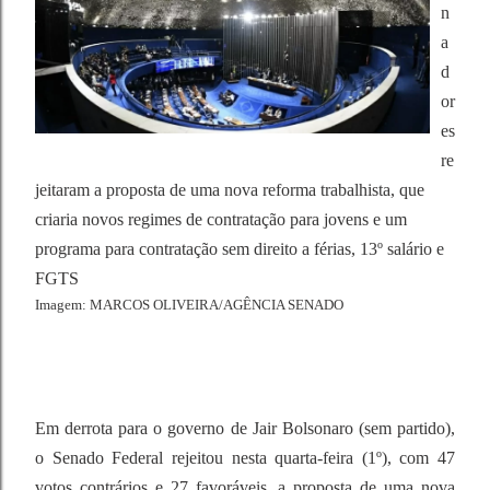
n
a
d
or
es
re
jeitaram a proposta de uma nova reforma trabalhista, que
criaria novos regimes de contratação para jovens e um
programa para contratação sem direito a férias, 13º salário e
FGTS
Imagem: MARCOS OLIVEIRA/AGÊNCIA SENADO
Em derrota para o governo de Jair Bolsonaro (sem partido),
o Senado Federal rejeitou nesta quarta-feira (1º), com 47
votos contrários e 27 favoráveis, a proposta de uma nova