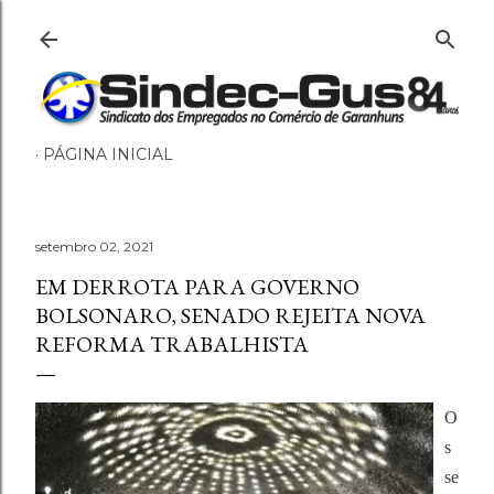
Pular para o conteúdo principal
PÁGINA INICIAL
setembro 02, 2021
EM DERROTA PARA GOVERNO
BOLSONARO, SENADO REJEITA NOVA
REFORMA TRABALHISTA
O
s
se