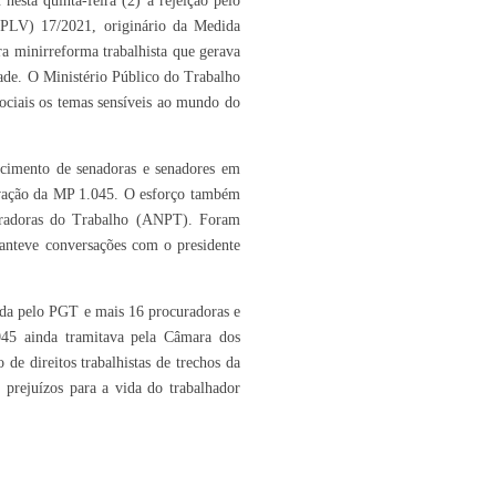
sta quinta-feira (2) a rejeição pelo
(PLV) 17/2021, originário da Medida
a minirreforma trabalhista que gerava
edade. O Ministério Público do Trabalho
sociais os temas sensíveis ao mundo do
cimento de senadoras e senadores em
rovação da MP 1.045. O esforço também
uradoras do Trabalho (ANPT). Foram
nteve conversações com o presidente
ada pelo PGT e mais 16 procuradoras e
45 ainda tramitava pela Câmara dos
e direitos trabalhistas de trechos da
 prejuízos para a vida do trabalhador