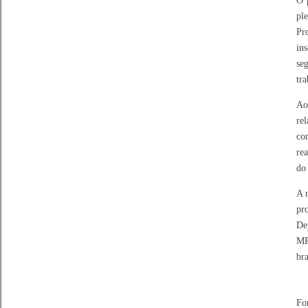
O 
pl
Pr
in
se
tr
Ao
re
co
re
do
A 
pr
De
MP
bra
Fo