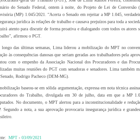
procurador-geral do Trabalho (PGT), José de Lima Ramos Pereira, comentou ne
enário do Senado Federal, ontem à noite, do Projeto de Lei de Conversão 
ovisória (MP) 1.045/2021. “Acerta o Senado em rejeitar a MP 1.045, verdadeir
segurança jurídica às relações de trabalho e causava prejuízos para toda a soci
guirá atento para discutir de forma proativa e dialogando com todos os atores 
abalho”, afirmou o PGT.
 longo das últimas semanas, Lima liderou a mobilização do MPT no conven
lação às consequências danosas que seriam geradas aos trabalhadores pela ap
ntou com o empenho da Associação Nacional dos Procuradores e das Proc
alizadas muitas reuniões do PGT com senadoras e senadores. Lima também ma
 Senado, Rodrigo Pacheco (DEM-MG).
mobilização baseou-se em sólida argumentação, expressa em nota técnica assin
ocuradores do Trabalho, divulgada em 30 de julho, data em que a MP 1.0
putados. No documento, o MPT alertou para a inconstitucionalidade e redução d
. Segundo a nota, a sua aprovação provocaria insegurança jurídica e grandes
sileiro.
nte:
MPT
-
03/09/2021