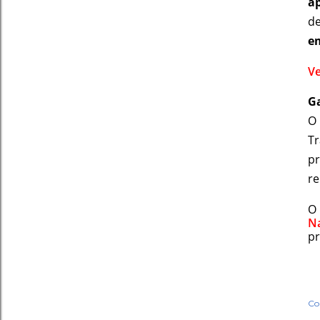
a
d
e
Ve
G
Tr
pr
re
O 
Na
pr
Co