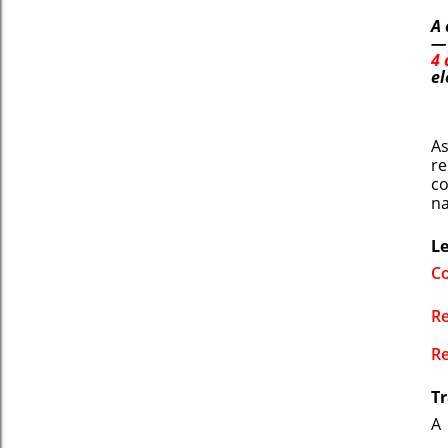
A 
—
4 
el
As
re
co
na
L
Co
Re
Re
T
A 