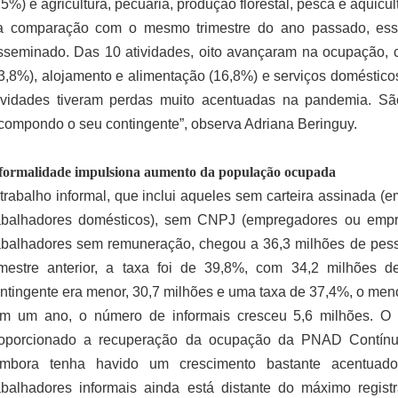
,5%) e agricultura, pecuária, produção florestal, pesca e aquicul
 comparação com o mesmo trimestre do ano passado, esse
sseminado. Das 10 atividades, oito avançaram na ocupação,
3,8%), alojamento e alimentação (16,8%) e serviços doméstico
ividades tiveram perdas muito acentuadas na pandemia. Sã
compondo o seu contingente”, observa Adriana Beringuy.
formalidade impulsiona aumento da população ocupada
trabalho informal, que inclui aqueles sem carteira assinada (
abalhadores domésticos), sem CNPJ (empregadores ou empr
abalhadores sem remuneração, chegou a 36,3 milhões de pes
imestre anterior, a taxa foi de 39,8%, com 34,2 milhões
ntingente era menor, 30,7 milhões e uma taxa de 37,4%, o meno
m um ano, o número de informais cresceu 5,6 milhões. O 
oporcionado a recuperação da ocupação da PNAD Contínua”
Embora tenha havido um crescimento bastante acentuad
abalhadores informais ainda está distante do máximo regis