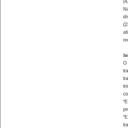
(4
Na
di
(2
at
re
In
O 
tr
tr
tr
co
“E
pr
“
tr