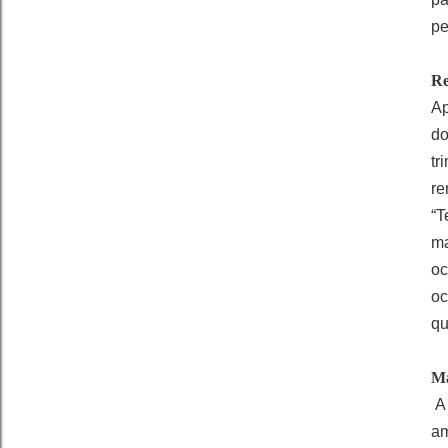
pe
Re
Ap
do
tr
re
“T
ma
oc
oc
qu
Ma
A 
am