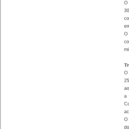
O 
30
co
em
O
co
mi
Tr
O 
25
ao
a 
Co
ac
O 
do