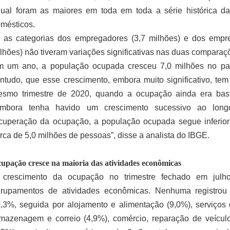
ual foram as maiores em toda em toda a série histórica d
mésticos.
 as categorias dos empregadores (3,7 milhões) e dos empre
lhões) não tiveram variações significativas nas duas comparaç
 um ano, a população ocupada cresceu 7,0 milhões no paí
ntudo, que esse crescimento, embora muito significativo, 
smo trimestre de 2020, quando a ocupação ainda era bast
Embora tenha havido um crescimento sucessivo ao longo
cuperação da ocupação, a população ocupada segue inferio
rca de 5,0 milhões de pessoas”, disse a analista do IBGE.
upação cresce na maioria das atividades econômicas
 crescimento da ocupação no trimestre fechado em jul
rupamentos de atividades econômicas. Nenhuma registrou
,3%, seguida por alojamento e alimentação (9,0%), serviços d
mazenagem e correio (4,9%), comércio, reparação de veícul