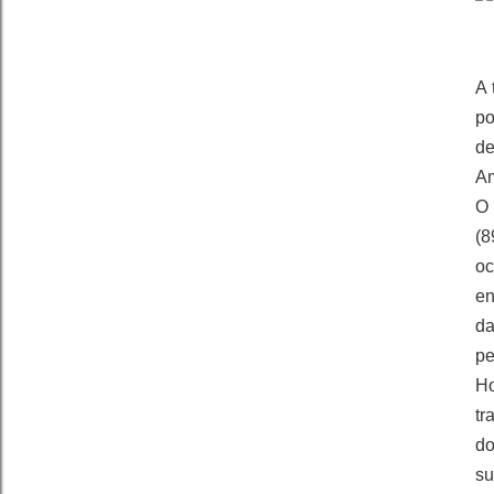
A 
po
de
Am
O 
(8
oc
en
da
pe
Ho
tr
do
su