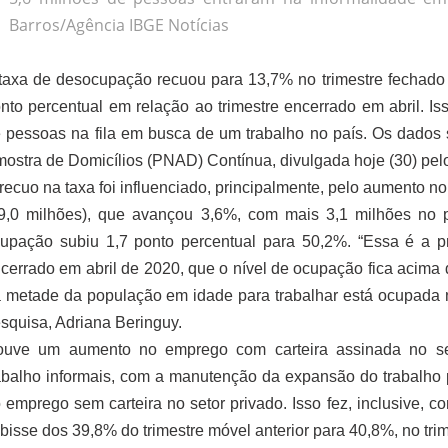
Barros/Agência IBGE Notícias
taxa de desocupação recuou para 13,7% no trimestre fechado
nto percentual em relação ao trimestre encerrado em abril. I
 pessoas na fila em busca de um trabalho no país. Os dados
ostra de Domicílios (PNAD) Contínua, divulgada hoje (30) pel
recuo na taxa foi influenciado, principalmente, pelo aumento
9,0 milhões), que avançou 3,6%, com mais 3,1 milhões no p
upação subiu 1,7 ponto percentual para 50,2%. “Essa é a pr
cerrado em abril de 2020, que o nível de ocupação fica acima
 metade da população em idade para trabalhar está ocupada no
squisa, Adriana Beringuy.
uve um aumento no emprego com carteira assinada no se
abalho informais, com a manutenção da expansão do trabalho
 emprego sem carteira no setor privado. Isso fez, inclusive, c
bisse dos 39,8% do trimestre móvel anterior para 40,8%, no tri