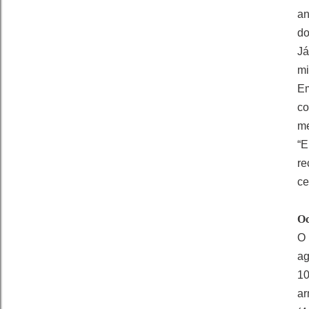
an
do
Já
mi
Em
co
me
“
re
ce
Oc
O
ag
10
ar