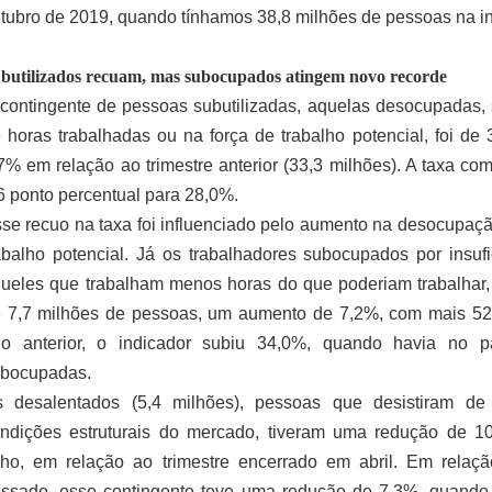
tubro de 2019, quando tínhamos 38,8 milhões de pessoas na in
butilizados recuam, mas subocupados atingem novo recorde
contingente de pessoas subutilizadas, aquelas desocupadas, 
 horas trabalhadas ou na força de trabalho potencial, foi de
7% em relação ao trimestre anterior (33,3 milhões). A taxa co
6 ponto percentual para 28,0%.
se recuo na taxa foi influenciado pelo aumento na desocupaçã
abalho potencial. Já os trabalhadores subocupados por insufi
ueles que trabalham menos horas do que poderiam trabalhar
 7,7 milhões de pessoas, um aumento de 7,2%, com mais 52
o anterior, o indicador subiu 34,0%, quando havia no 
bocupadas.
 desalentados (5,4 milhões), pessoas que desistiram de 
ndições estruturais do mercado, tiveram uma redução de 1
lho, em relação ao trimestre encerrado em abril. Em rel
ssado, esse contingente teve uma redução de 7,3%, quando 