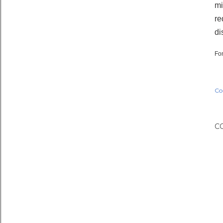
mi
re
di
Fo
Co
C