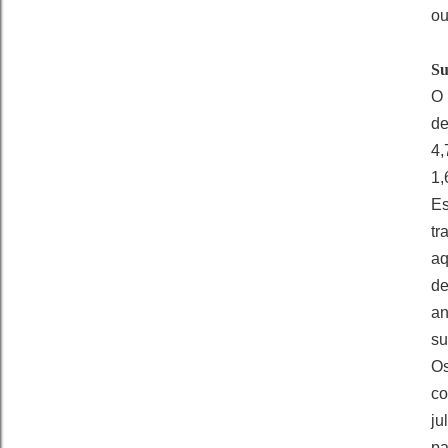
ou
Su
O 
de
4,
1,
Es
tr
aq
de
an
su
Os
co
ju
pa