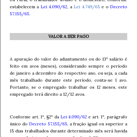
estabelecem a
Lei 4.090/62
, a
Lei 4.749/65
e o
Decreto
57.155/65
.
VALOR A SER PAGO
A apuração do valor do adiantamento ou do 13º salário é
feito em avos (meses), considerando sempre o período
de janeiro a dezembro do respectivo ano, ou seja, a cada
mês trabalhado durante este período, conta-se 1 avo.
Portanto, se o empregado trabalhar os 12 meses, este
empregado terá direito a 12/12 avos.
Conforme art. 1º, §2º da
Lei 4.090/62
e art. 1º, parágrafo
único do
Decreto 57.155/65
, a fração igual ou superior a
15 dias trabalhados durante determinado mês será havida