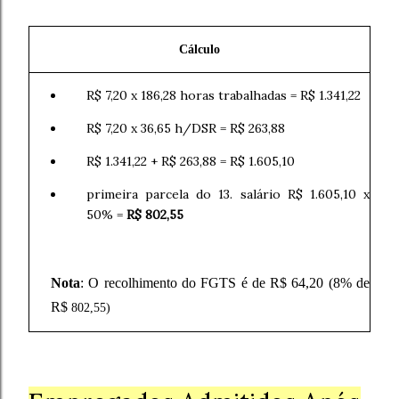
Cálculo
R$ 7,20 x 186,28 horas trabalhadas = R$ 1.341,22
R$ 7,20 x 36,65 h/DSR = R$ 263,88
R$ 1.341,22 + R$ 263,88 = R$ 1.605,10
primeira parcela do 13. salário R$ 1.605,10 x
50% =
R$ 802,55
Nota
: O recolhimento do FGTS é de R$ 64,20 (8% de
R$
802,55)