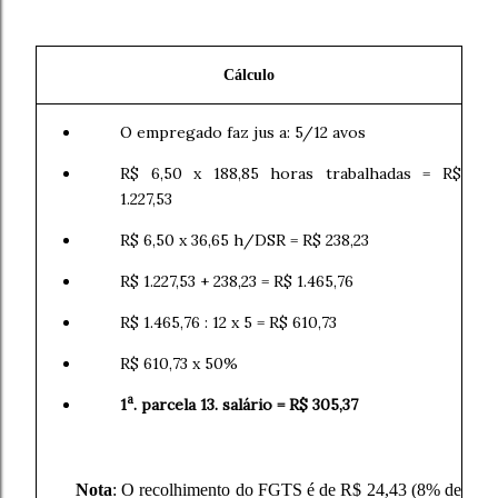
Cálculo
O empregado faz jus a: 5/12 avos
R$ 6,50 x 188,85 horas trabalhadas = R$
1.227,53
R$ 6,50 x 36,65 h/DSR = R$ 238,23
R$ 1.227,53 + 238,23 = R$ 1.465,76
R$ 1.465,76 : 12 x 5 = R$ 610,73
R$ 610,73 x 50%
a
1
. parcela 13. salário =
R$ 305,37
Nota
: O recolhimento do FGTS é de R$ 24,43 (8% de