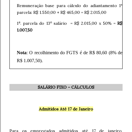
Remuneração base para cálculo do adiantamento 1ª
parcela: R$ 1.550,00 + R$ 465,00 = R$ 2.015,00
a
o
1
. parcela do 13
salário = R$ 2.015,00 x 50% =
R$
1.007,50
Nota
: O recolhimento do FGTS é de R$ 80,60 (8% de
R$ 1.007,50)
.
SALÁRIO FIXO – CÁLCULOS
Admitidos Até 17 de Janeiro
Para os empregados admitidos até 17 de janeiro,