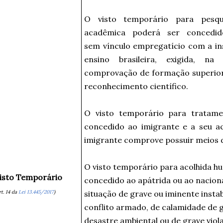
O visto temporário para pesqu
acadêmica poderá ser concedi
sem vínculo empregatício com a ins
ensino brasileira, exigida, na
comprovação de formação superior 
reconhecimento científico.
O visto temporário para tratam
concedido ao imigrante e a seu 
imigrante comprove possuir meios de
O visto temporário para acolhida h
isto Temporário
concedido ao apátrida ou ao nacion
rt. 14 da
Lei 13.445/2017
)
situação de grave ou iminente instabi
conflito armado, de calamidade de 
desastre ambiental ou de grave viol