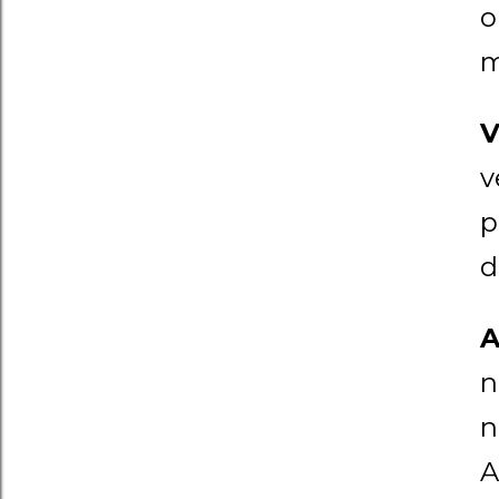
o
m
V
v
p
d
A
n
n
A