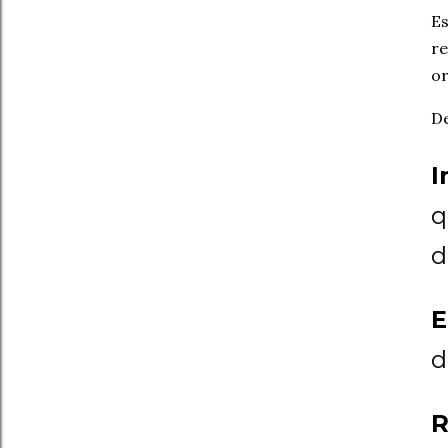
Es
r
or
De
I
q
d
E
d
R