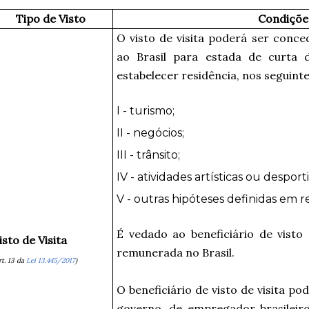
Tipo de Visto
Condiçõe
O visto de visita poderá ser conce
ao Brasil para estada de curta 
estabelecer residência, nos seguinte
I - turismo;
II - negócios;
III - trânsito;
IV - atividades artísticas ou desporti
V - outras hipóteses definidas em 
É vedado ao beneficiário de visto 
isto de Visita
remunerada no Brasil.
rt. 13 da
Lei 13.445/2017
)
O beneficiário de visto de visita 
governo, de empregador brasileiro