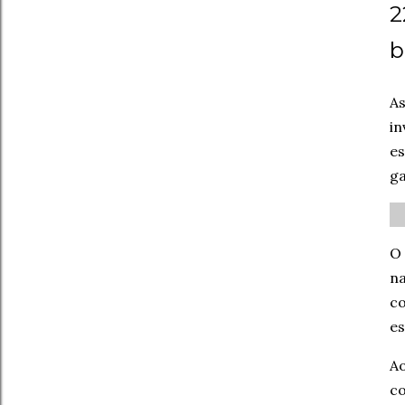
2
b
A
in
es
ga
O
na
c
es
Ao
co