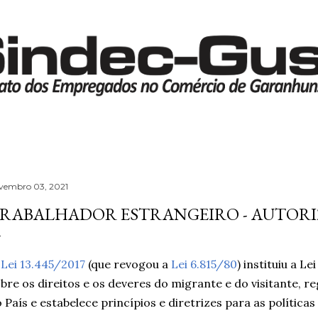
Pular para o conteúdo principal
vembro 03, 2021
RABALHADOR ESTRANGEIRO - AUTOR
A
Lei 13.445/2017
(que revogou a
Lei 6.815/80
) instituiu a L
bre os direitos e os deveres do migrante e do visitante, r
 País e estabelece princípios e diretrizes para as política